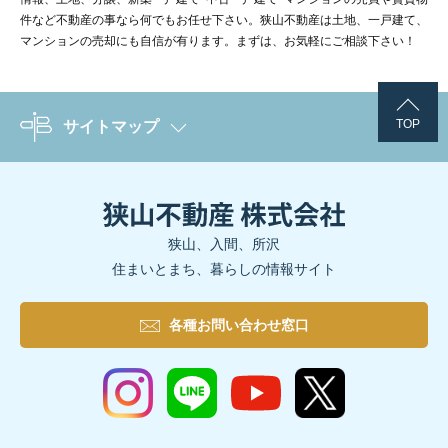
件など不動産の事なら何でもお任せ下さい。狭山不動産は土地、一戸建て、
階段上部の高窓は通常より大きく間口をとって、陽光がたっぷりと
マンションの売却にも自信が有ります。まずは、お気軽にご相談下さい！
毎朝寝室から出ると朝日を浴びて、気持ちの良い一日をスタートで
TOP
サイトマップ
主寝室は落ち着きのある色合いのバーチグレーを採用した安らぎの
ご夫婦できちんと仕分けて収納されたWICは、奥様のバッグを置く
狭山、入間、所沢
住まいとまち、暮らしの情報サイト
各種お問い合わせ窓口
家づくりは、ご自身のライフスタイルや、荷物の多い少ないなど鑑
家族それぞれの生活像を基に、設計士やコーディネーターがご家族