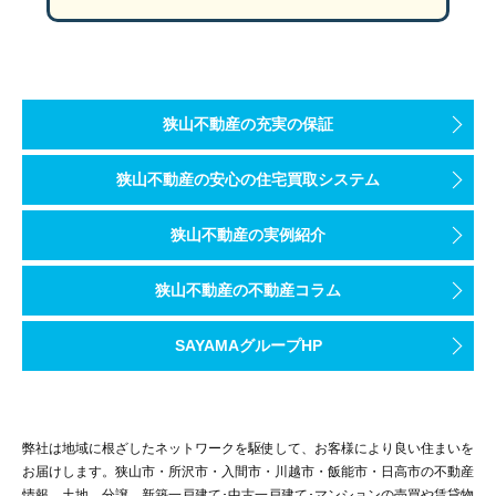
性能にこだわって、お得に太陽光パネルも搭載したM様宅。実際の
M様：
『普段は昼間暖房をつけて、陽が沈む時間に切るようにしています
冬場帰宅してから暖房が付いていなくても、暖かい家に帰ってきた
狭山不動産の充実の保証
狭山不動産の安心の住宅買取システム
狭山不動産の実例紹介
狭山不動産の不動産コラム
元々は収納としての設計だったこちらの大型小屋裏収納。
SAYAMAグループHP
フロア続きだから秘密基地のような小部屋として、来客時の寝室と
これから荷物が増えてきたら収納としてももちろん、M様のような
弊社は地域に根ざしたネットワークを駆使して、お客様により良い住まいを
お届けします。狭山市・所沢市・入間市・川越市・飯能市・日高市の不動産
情報、土地、分譲、新築一戸建て･中古一戸建て･マンションの売買や賃貸物