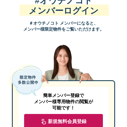
#オウチノコト
延床面積：100.03㎡
メンバーログイン
建物価格：1000万円台
＃オウチノコト メンバーになると、
メンバー様限定物件をご覧いただけます。
照明がいらないほどたっぷりの陽光がそそぐお住まいを建築された
以前のお住まいである賃貸アパートは、住みづらい間取りや生活音
SAN+の特徴である高断熱高気密の性能+太陽光発電システムをお
M様： 『予算に合わせて分譲地を紹介していただけたのも良かった
簡単メンバー登録で
メンバー様専用物件の閲覧が
可能です！
アパート時代に間取へのお悩みがあったM様は、"無駄の無い間取り
新規無料会員登録