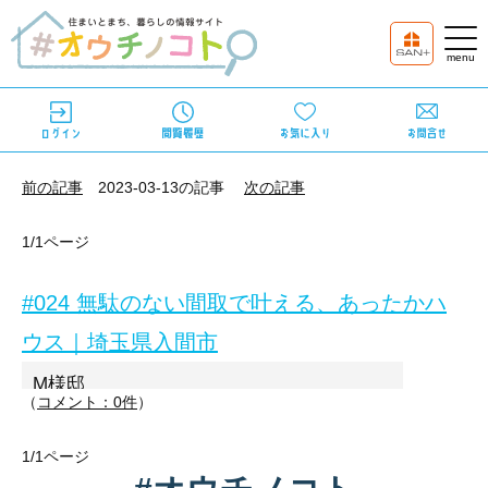
前の記事
2023-03-13の記事
次の記事
1/1ページ
#024 無駄のない間取で叶える、あったかハ
ウス｜埼玉県入間市
M様邸
（
コメント：0件
）
所在：埼玉県入間市
家族構成：ご夫婦
1/1ページ
間取：3LDK
敷地面積：152.51㎡