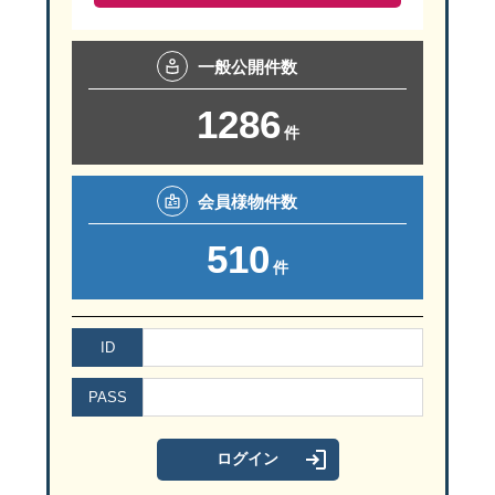
こちらは洗面と脱衣所を分けることで、プライベートな空間を確保
階段下を上手に活用されたスペースにはスキンケアやお化粧等の空
さらにはハンガーパイプを設置して着替えも洗濯機の傍で済ませら
一般
公開件数
玄関からすぐの場所にあるから手洗いうがいの衛生動線もGoodで
1286
件
会員様
物件数
510
件
可愛いアクセントクロスが心くすぐるパントリー。
ID
R状にした垂れ壁とマッチして、キッチンの素敵なアクセントとな
PASS