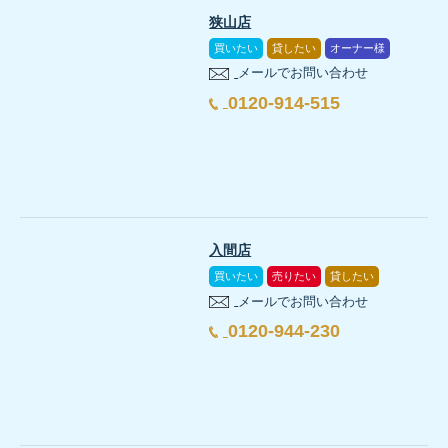
動画で見る「無駄のないプランニングで明るく開放的
狭山店
この動画では、SAN+で建てたM様邸について、お施主様が
買いたい
貸したい
オーナー様
メールでお問い合わせ
0120-914-515
入間店
買いたい
売りたい
貸したい
メールでお問い合わせ
動画で確認できること
0120-944-230
太陽光発電と高断熱・高気密住宅の住み心地
洗面・脱衣所を分けた使いやすい水回り動線
玄関から手洗いへつながる衛生動線
階段下を活用した洗面スペースや収納計画