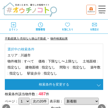
不動産購⼊‧売却なら狭⼭不動産
物件検索結果
選択中の検索条件
エリア :
川越市
物件種別 :
すべて
価格 :
下限なし〜上限なし
土地面積 :
指定なし
建物面積 :
指定なし
間取り :
指定なし
築年数
:
指定なし
駅徒歩分 :
指定なし
検索条件を変更する
487
検索条件該当物件数：
件
ページ：
表示順：