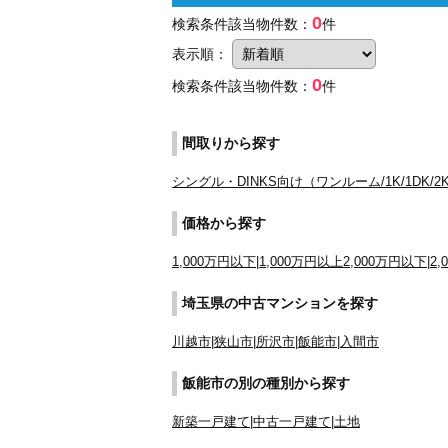
0
検索条件該当物件数：
件
表示順：
0
検索条件該当物件数：
件
間取りから探す
シングル・DINKS向け
（ワンルーム/1K/1DK/2K
価格から探す
1,000万円以下
|
1,000万円以上2,000万円以下
|
2
埼玉県の中古マンションを探す
川越市
|
狭山市
|
所沢市
|
飯能市
|
入間市
飯能市の別の種別から探す
新築一戸建て
|
中古一戸建て
|
土地