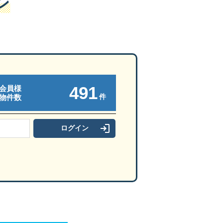
ン
491
会員様
件
物件数