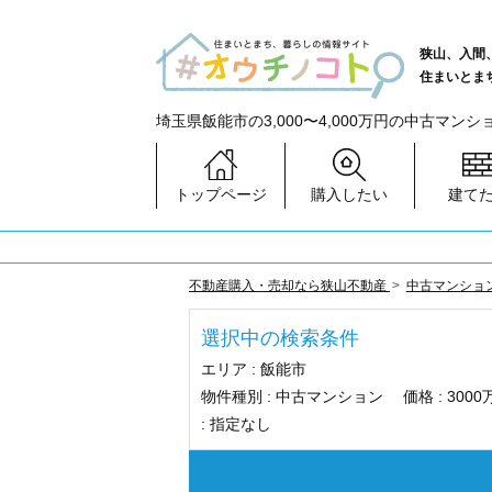
狭山、入間
住まいとま
埼玉県飯能市の3,000〜4,000万円の中古マン
トップページ
購入したい
建て
不動産購入・売却なら狭山不動産
中古マンショ
選択中の検索条件
エリア :
飯能市
物件種別 :
中古マンション
価格 :
300
:
指定なし