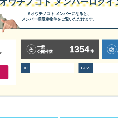
#オウチノコト
メンバーログイ
＃オウチノコト メンバーになると、
メンバー様限定物件をご覧いただけます。
1354
一般
件
公開件数
が
ID
PASS