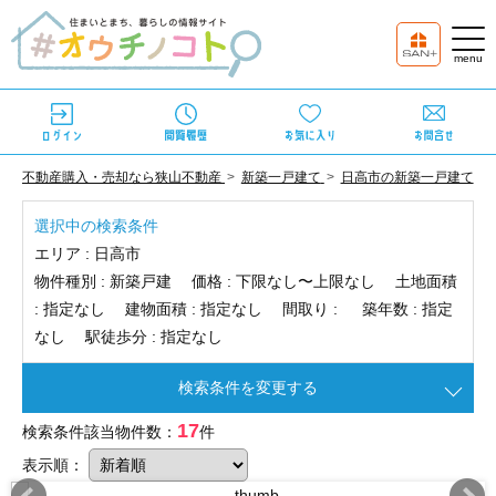
不動産購入・売却なら狭山不動産
新築一戸建て
日高市の新築一戸建て
選択中の検索条件
エリア :
日高市
物件種別 :
新築戸建
価格 :
下限なし〜上限なし
土地面積
:
指定なし
建物面積 :
指定なし
間取り :
築年数 :
指定
なし
駅徒歩分 :
指定なし
検索条件を変更する
17
検索条件該当物件数：
件
表示順：