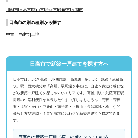
川越市
|
日高市
|
狭山市
|
所沢市
|
飯能市
|
入間市
日高市の別の種別から探す
中古一戸建て
|
土地
日高市で新築一戸建てを探す方へ
日高市は、JR八高線・JR川越線「高麗川」駅、JR川越線「武蔵高
萩」駅、西武秩父線「高麗」駅周辺を中心に、自然を身近に感じな
がら新築一戸建てを探しやすいエリアです。高麗川駅・武蔵高萩駅
周辺の生活利便性を重視した住まい探しはもちろん、高萩・高萩
東・原宿・鹿山・中鹿山・南平沢・上鹿山・高麗本郷・横手など、
暮らし方や通勤・子育て環境に合わせて新築戸建てを検討できま
す。
日高市の新築一戸建て探しのポイント・FAQを