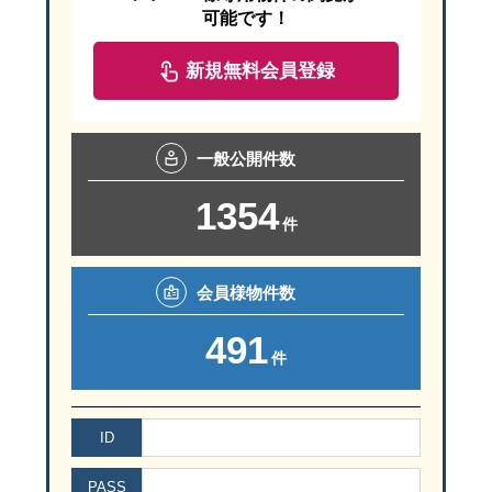
可能です！
新規無料会員登録
一般
公開件数
1354
件
会員様
物件数
491
件
ID
PASS