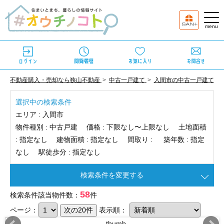
不動産購入・売却なら狭山不動産
中古一戸建て
入間市の中古一戸建て
選択中の検索条件
エリア :
入間市
物件種別 :
中古戸建
価格 :
下限なし〜上限なし
土地面積
:
指定なし
建物面積 :
指定なし
間取り :
築年数 :
指定
なし
駅徒歩分 :
指定なし
検索条件を変更する
58
検索条件該当物件数：
件
ページ：
表示順：