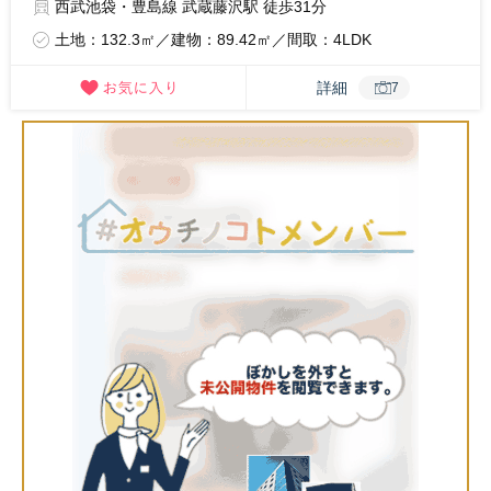
西武池袋・豊島線 武蔵藤沢駅 徒歩31分
土地：132.3㎡／建物：89.42㎡／間取：4LDK
詳細
7