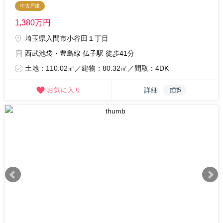
中古戸建
1,380
万円
埼玉県入間市小谷田１丁目
西武池袋・豊島線 仏子駅 徒歩41分
土地：110.02㎡／建物：80.32㎡／間取：4DK
詳細
5