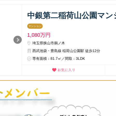
中銀第二稲荷山公園マン
マンション
1,080
万円
埼玉県狭山市鵜ノ木
西武池袋・豊島線 稲荷山公園駅 徒歩12分
専有面積：81.7㎡／間取：3LDK