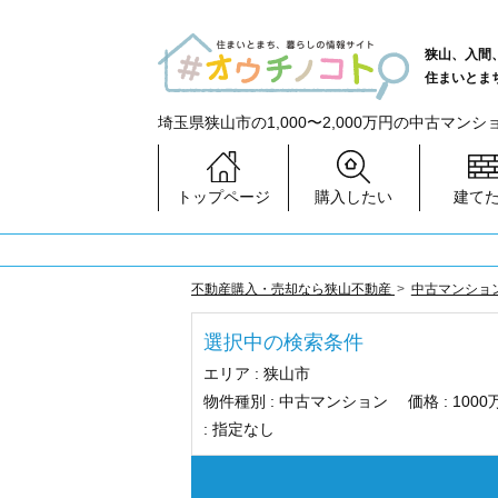
狭山、入間
住まいとま
埼玉県狭山市の1,000〜2,000万円の中古マン
トップページ
購入したい
建て
不動産購入・売却なら狭山不動産
中古マンショ
選択中の検索条件
エリア :
狭山市
物件種別 :
中古マンション
価格 :
100
:
指定なし