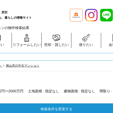
、所沢
ち、暮らしの情報サイト
ションの物件検索結果
たい
リフォームしたい
売却・貸したい
借りたい
会
ン
狭山市の中古マンション
0万円〜2000万円
土地面積 :
指定なし
建物面積 :
指定なし
間取り 
検索条件を変更する