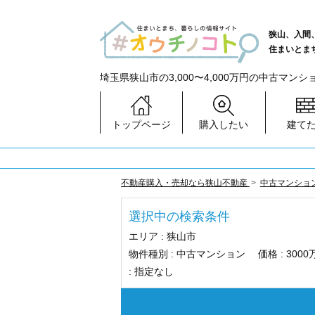
狭山、入間
住まいとま
埼玉県狭山市の3,000〜4,000万円の中古マン
トップページ
購入したい
建て
不動産購入・売却なら狭山不動産
中古マンショ
選択中の検索条件
エリア :
狭山市
物件種別 :
中古マンション
価格 :
300
:
指定なし