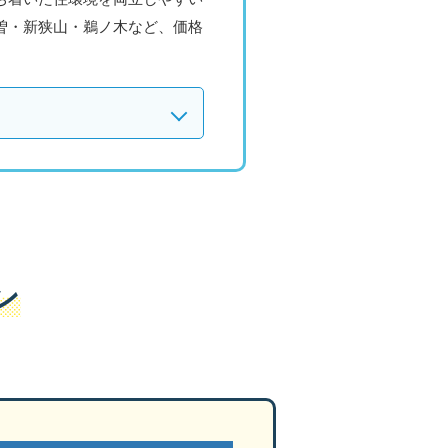
曽・新狭山・鵜ノ木など、価格
ン