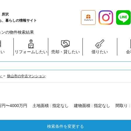
、所沢
ち、暮らしの情報サイト
ションの物件検索結果
たい
リフォームしたい
売却・貸したい
借りたい
会
ン
狭山市の中古マンション
0万円〜4000万円
土地面積 :
指定なし
建物面積 :
指定なし
間取り 
検索条件を変更する