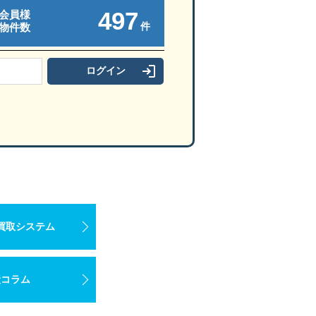
497
会員様
件
物件数
買取システム
産コラム