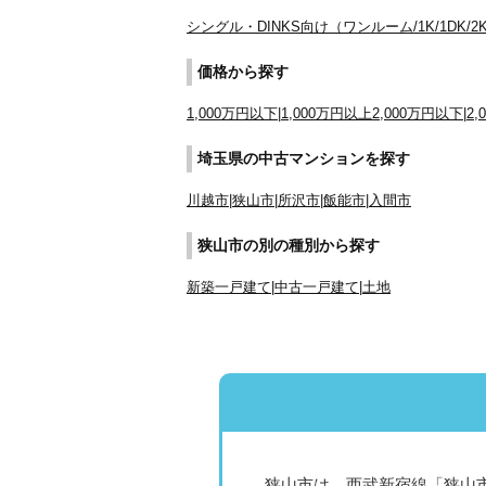
シングル・DINKS向け
（ワンルーム/1K/1DK/2K
価格から探す
1,000万円以下
|
1,000万円以上2,000万円以下
|
2
埼玉県の中古マンションを探す
川越市
|
狭山市
|
所沢市
|
飯能市
|
入間市
狭山市の別の種別から探す
新築一戸建て
|
中古一戸建て
|
土地
狭山市は、西武新宿線「狭山