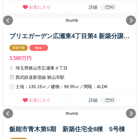
詳細
42
ブリエガーデン広瀬東4丁目第4 新築分譲住宅 3号棟
新築戸建
3,580
万円
埼玉県狭山市広瀬東４丁目
西武鉄道新宿線 狭山市駅
土地：135.15㎡／建物：98.95㎡／間取：4LDK
詳細
33
飯能市青木第5期 新築住宅全8棟 5号棟