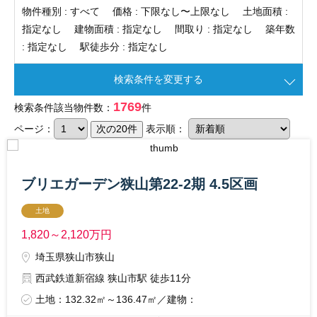
物件種別 :
すべて
価格 :
下限なし〜上限なし
土地面積 :
指定なし
建物面積 :
指定なし
間取り :
指定なし
築年数
:
指定なし
駅徒歩分 :
指定なし
検索条件を変更する
1769
検索条件該当物件数：
件
ページ：
表示順：
ブリエガーデン狭山第22-2期 4.5区画
土地
1,820～2,120
万円
埼玉県狭山市狭山
西武鉄道新宿線 狭山市駅 徒歩11分
土地：132.32㎡～136.47㎡／建物：