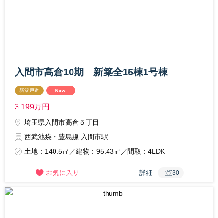
入間市高倉10期 新築全15棟1号棟
新築戸建
3,199
万円
埼玉県入間市高倉５丁目
西武池袋・豊島線 入間市駅
土地：140.5㎡／建物：95.43㎡／間取：4LDK
詳細
30