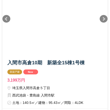
入間市高倉10期 新築全15棟1号棟
新築戸建
3,199
万円
埼玉県入間市高倉５丁目
西武池袋・豊島線 入間市駅
土地：140.5㎡／建物：95.43㎡／間取：4LDK