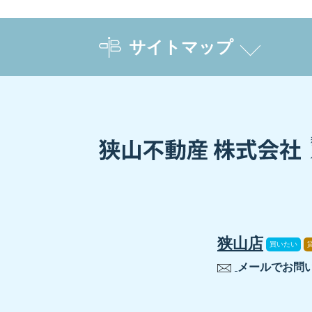
「狭山市 産業労働センター」に接続して
サイトマップ
セミナーのお申込み・お問い合わせは
☎ ０４－２９５８－５８５１
ご参加お待ちしております。
狭山店
買いたい
メールでお問