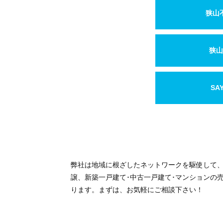
狭山
狭山
SA
弊社は地域に根ざしたネットワークを駆使して
譲、新築一戸建て･中古一戸建て･マンションの
ります。まずは、お気軽にご相談下さい！
狭山市駅から徒歩３分
駐車場は
『 狭山市駅西口駐車場 』
（有料）
『 狭山市駅西口駐車場 』 は上記ＭＡＰで