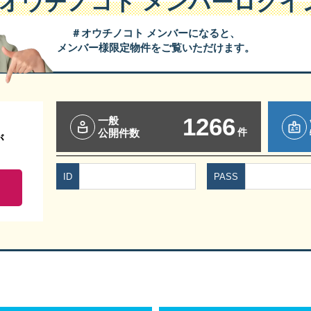
#オウチノコト
メンバーログイ
＃オウチノコト メンバーになると、
メンバー様限定物件をご覧いただけます。
い。
1266
一般
クと対策
件
公開件数
が
）１０：００～１２：００
【 ご参加ありがとうございました 】
ID
PASS
『 異業種交流スペース 』
ご来場での参加場所です ）