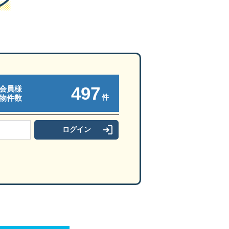
ン
497
会員様
件
物件数