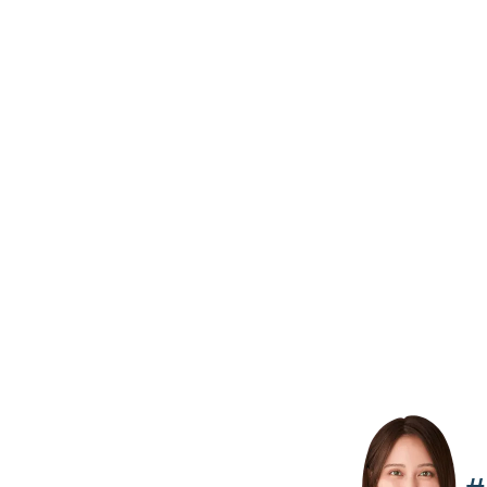
● 相続について考えておくべき事
会場参加のみならず、ライブ配信セミナー
ご自宅でも当セミナーをご視聴いただけま
途中退席も可能ですので、お気軽にご参加
★★★「youtube」にて配信しています！
「youtube」の動画配信サイトより、セミ
ご自宅でも・移動中でも、スマホやＰＣで
（※ 通信料はご負担ください。）
【 視聴方法 】
ライブ配信セミナーご希望の方は 【 メール
いただいたメールアドレス宛にセミナー視
メールにある 「 セミナー視聴 」 ボタ
youtubeのページへ。