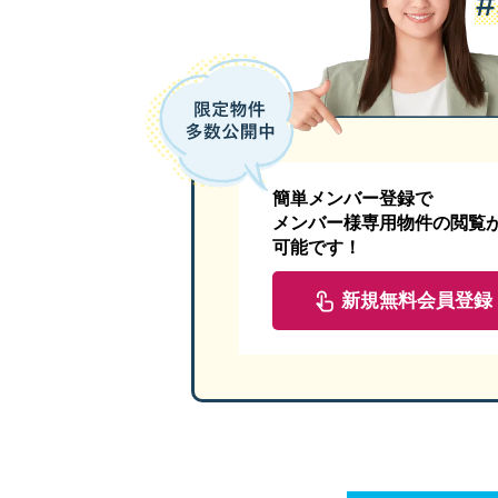
ライブ配信セミナーが視聴できます。
会場参加の方は、ご来場にてご参加くださ
不動産経営のリス
税理士が見た！
簡単メンバー登録で
メンバー様専用物件の閲覧
可能です！
２０２４年６月３０日（
日
日時 ：
新規無料会員登録
会場 ： 狭山市産業労働センター ２Ｆ 
住所 ： 狭山市入間川１丁目３－３ （ 
ＭＡＰ：