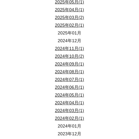
2025年05月(1)
2025年04月(1)
2025年03月(2)
ココがわかる！
2025年02月(1)
● 外壁塗装の注意点・トラブル事例
2025年01月
● 売却査定の方法とポイント
2024年12月
● 売却する会社によって何がちがうの？
2024年11月(1)
2024年10月(2)
2024年09月(1)
会場参加のみならず、ライブ配信セミナーも同時開催しております
2024年08月(1)
2024年07月(1)
ご自宅でも当セミナーをご視聴いただけます。
2024年06月(1)
途中退席も可能ですので、お気軽にご参加ください。
2024年05月(1)
★★★「ZOOM」にて配信しています！★★★
2024年04月(1)
2024年03月(1)
「zoom」の動画配信サイトより、セミナー視聴が可能です！
2024年02月(1)
ご自宅でも・移動中でも、スマホやＰＣでお手軽に、最新情報を入
2024年01月
（※ 通信料はご負担ください。）
2023年12月