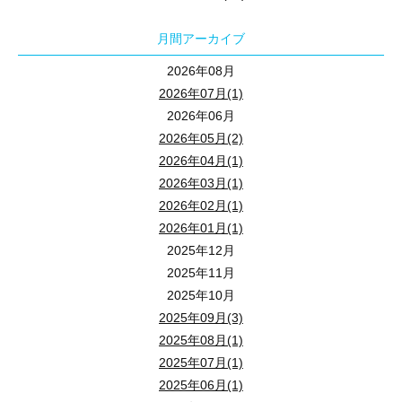
月間アーカイブ
賃貸系をしている中で、大きな出費になるリフォーム
2026年08月
中でも外壁塗装は大きなコスト負担です
2026年07月(1)
自分の物件に合った外壁塗装の方法についてこの機会に学びません
2026年06月
実は不動産の売却の仕方は、会社によって違うとご存じでしたか？
2026年05月(2)
不動産売却のポイントと会社による違いを解説します。
2026年04月(1)
2026年03月(1)
2026年02月(1)
第１部講師 ： 平林 武夫 氏
2026年01月(1)
株式会社喜多建設 統括部長
2025年12月
2025年11月
一級塗装技能士
2025年10月
埼玉県塗装技能士実技 銀賞受賞
2025年09月(3)
2025年08月(1)
2025年07月(1)
第２部講師 ： 宮澤 圭介 氏
2025年06月(1)
狭山不動産株式会社 仲介買取センター