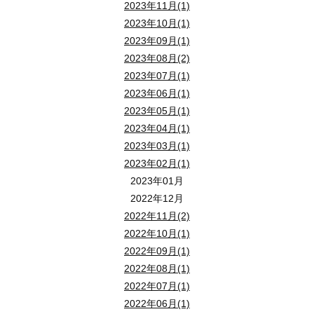
2023年11月(1)
【 視聴方法 】
2023年10月(1)
ライブ配信セミナーご希望の方は 【 メールアドレス 】 をお知らせ
2023年09月(1)
いただいたメールアドレス宛にセミナー視聴用のご案内メールを送
2023年08月(2)
メールにある 「 セミナー視聴 」 ボタンをクリックすると、
2023年07月(1)
zoomのページへ。
2023年06月(1)
ライブ配信セミナーが視聴できます。
2023年05月(1)
2023年04月(1)
会場参加の方は、ご来場にてご参加ください。
2023年03月(1)
2023年02月(1)
2023年01月
2022年12月
第１部 外壁塗装の基礎知識 第２部 不動産売
2022年11月(2)
2022年10月(1)
２０２５年７月２７日（
日
）１０：００～１２：
日時 ：
2022年09月(1)
2022年08月(1)
2022年07月(1)
会場 ： 狭山市産業労働センター １Ｆ 『多目的スペース 』
2022年06月(1)
住所 ： 狭山市入間川１丁目３－３ （ ご来場での参加場所です