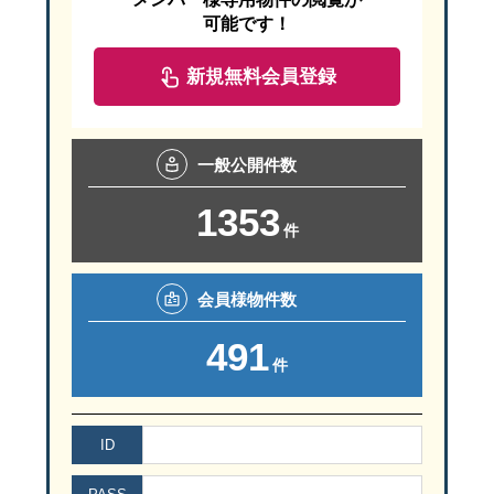
可能です！
新規無料会員登録
狭山市駅から徒歩３分
駐車場は
『 狭山市駅西口駐車場 』
（有料）がすぐ近くです。
『 狭山市駅西口駐車場 』 は上記ＭＡＰでは
一般
公開件数
「狭山市 産業労働センター」の北西側（左上側）のグレーの建物が
1353
セミナーのお申込み・お問い合わせは
件
☎ ０４－２９５８－５８５１
会員様
物件数
ご参加お待ちしております。
491
件
ID