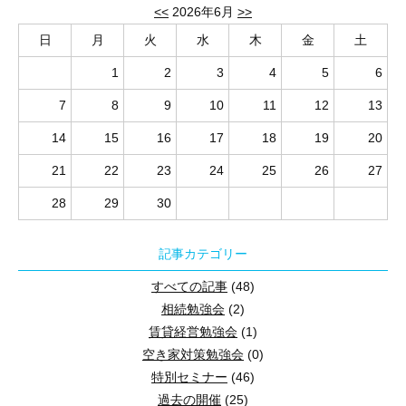
第１部 失敗したくない！
<<
2026年6月
>>
外壁塗装の基礎知識
日
月
火
水
木
金
土
1
2
3
4
5
6
第２部 不動産売却のポイント
7
8
9
10
11
12
13
信頼できる会社の選び方
14
15
16
17
18
19
20
★★★ 来場とwebの同時開催しています！（zoomによる簡単視聴可
21
22
23
24
25
26
27
28
29
30
記事カテゴリー
すべての記事
(48)
≪開催日時≫について
相続勉強会
(2)
賃貸経営勉強会
(1)
≪会場≫について
空き家対策勉強会
(0)
特別セミナー
(46)
≪WEB参加≫について
過去の開催
(25)