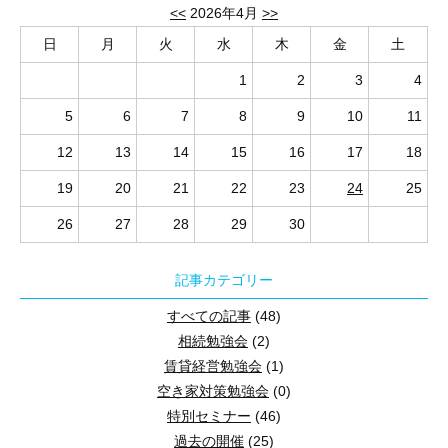
将来のために知っておこう
<<
2026年4月
>>
遺産分割 と 空き家 の話
日
月
火
水
木
金
土
1
2
3
4
5
6
7
8
9
10
11
12
13
14
15
16
17
18
★★★ 来場とwebの同時開催しています！（youtubeによる簡単
19
20
21
22
23
24
25
26
27
28
29
30
記事カテゴリー
≪開催日時≫について
すべての記事
(48)
相続勉強会
(2)
≪会場≫について
賃貸経営勉強会
(1)
空き家対策勉強会
(0)
≪WEB参加≫について
特別セミナー
(46)
過去の開催
(25)