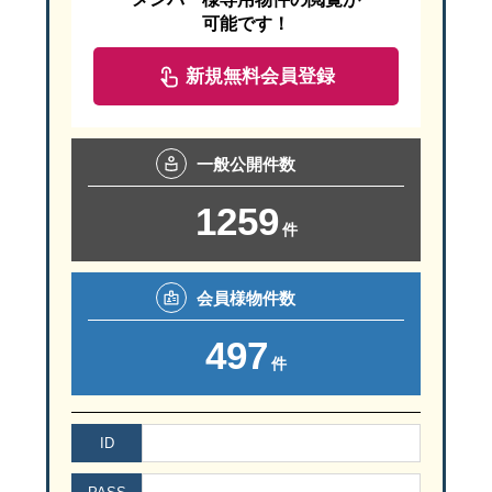
可能です！
新規無料会員登録
一般
公開件数
1259
件
狭山市駅から徒歩３分
会員様
物件数
駐車場は
『 狭山市駅西口駐車場 』
（有料）がすぐ近くです。
『 狭山市駅西口駐車場 』 は上記ＭＡＰでは
497
「狭山市 産業労働センター」の北西側（左上側）のグレーの建物が
件
セミナーのお申込み・お問い合わせは
☎ ０４－２９５８－５８５１
ID