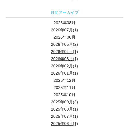
相続では不動産のトラブルが多い
月間アーカイブ
ということもあり、
狭山不動産としましては、
2026年08月
対策が必要な方には対策をしていただいて
2026年07月(1)
今後もトラブルなくお幸せに暮らしていただければと願っておりま
2026年06月
2026年05月(2)
今回は特に、不動産トラブルの多い遺産分割についてと
2026年04月(1)
現在、または相続後の空き家についての事例と対策について
2026年03月(1)
不動産相続のプロよりお話しいただきます。
2026年02月(1)
2026年01月(1)
2025年12月
2025年11月
2025年10月
2025年09月(3)
2025年08月(1)
2025年07月(1)
講師 ： 太田 東彦 氏
2025年06月(1)
ＥＲＡ LIXIL不動産ショップ