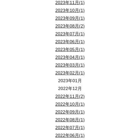
ご自宅でも当セミナーをご視聴いただけます。
2023年11月(1)
途中退席も可能ですので、お気軽にご参加ください。
2023年10月(1)
★★★「youtube」にて配信しています！★★★
2023年09月(1)
2023年08月(2)
「youtube」の動画配信サイトより、セミナー視聴が可能です！
2023年07月(1)
ご自宅でも・移動中でも、スマホやＰＣでお手軽に、最新情報を入
2023年06月(1)
（※ 通信料はご負担ください。）
2023年05月(1)
2023年04月(1)
【 視聴方法 】
2023年03月(1)
ライブ配信セミナーご希望の方は 【 メールアドレス 】 をお知らせ
2023年02月(1)
いただいたメールアドレス宛にセミナー視聴用のご案内メールを送
2023年01月
メールにある 「 セミナー視聴 」 ボタンをクリックすると、
2022年12月
youtubeのページへ。
2022年11月(2)
ライブ配信セミナーが視聴できます。
2022年10月(1)
2022年09月(1)
会場参加の方は、ご来場にてご参加ください。
2022年08月(1)
2022年07月(1)
2022年06月(1)