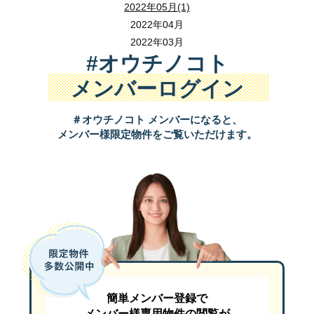
2022年05月(1)
遺産分割 と 空き家 の
2022年04月
将来のために知っておこう
2022年03月
#オウチノコト
２０２５年３月３０日（
日
）１０：００～１２：
日時 ：
メンバーログイン
会場 ： 狭山市産業労働センター ２Ｆ 『 異業種交流スペース
住所 ： 狭山市入間川１丁目３－３ （ ご来場での参加場所です
＃オウチノコト メンバーになると、
メンバー様限定物件をご覧いただけます。
ＭＡＰ：
簡単メンバー登録で
メンバー様専用物件の閲覧が