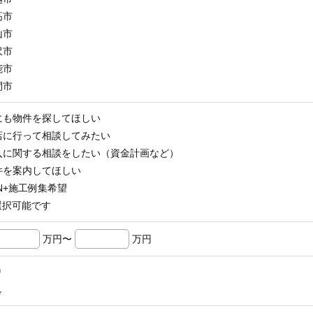
高市
山市
沢市
能市
間市
にも物件を探してほしい
店に行って相談してみたい
入に関する相談をしたい（資金計画など）
件を案内してほしい
N+施工例集希望
選択可能です
万円〜
万円
り
し