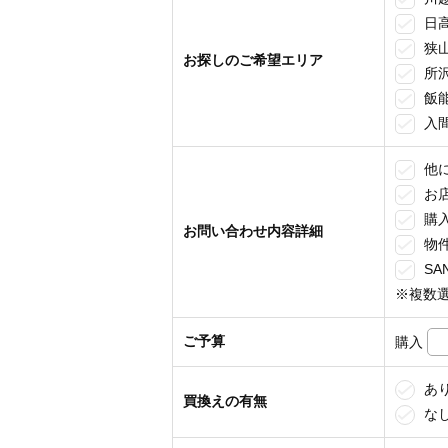
日
狭
お探しのご希望エリア
所
飯
入
他
お
購
お問い合わせ内容詳細
物
SA
※複数
ご予算
購入
あ
買換えの有無
な