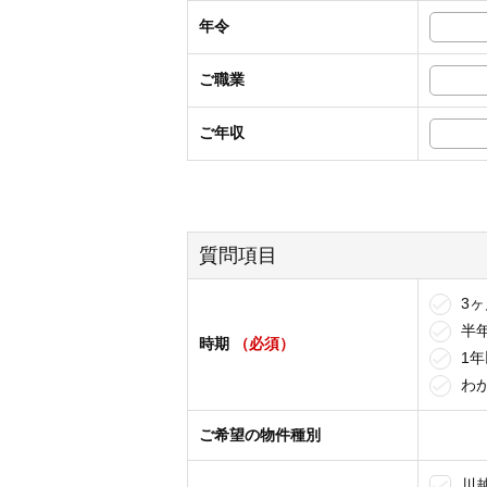
年令
ご職業
ご年収
質問項目
3ヶ
半
時期
（必須）
1年
わ
ご希望の物件種別
川