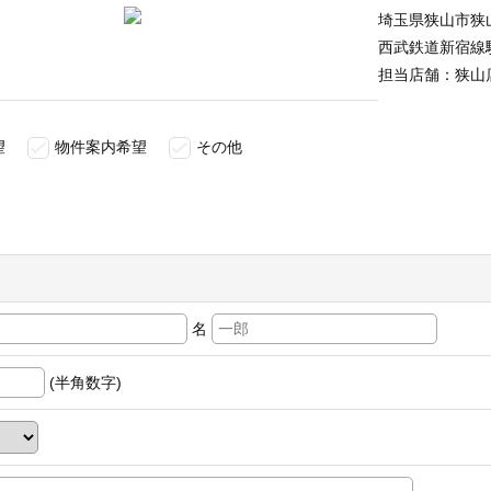
埼玉県狭山市狭
西武鉄道新宿線
担当店舗：狭山
望
物件案内希望
その他
名
(半角数字)