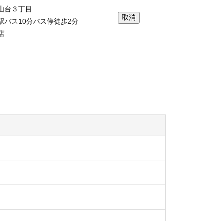
山台３丁目
駅バス10分バス停徒歩2分
店