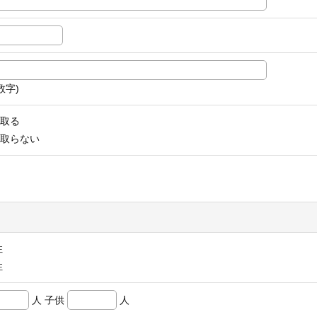
数字)
取る
取らない
性
性
人
子供
人