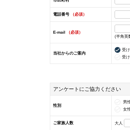
市区町村
電話番号
（必須）
E-mail
（必須）
(半角英
受け
当社からのご案内
受け
アンケートにご協力ください
男
性別
女
ご家族人数
大人