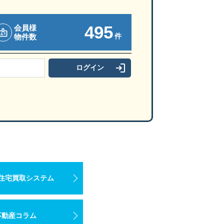
495
会員様
件
物件数
住宅買取システム
不動産コラム