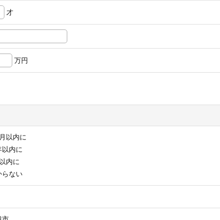
才
万円
月以内に
年以内に
以内に
からない
越市