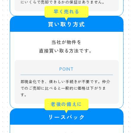
狭山市上赤坂の土地 ご成約しました
にいくらで売却できるかの保証はありません。
土地
早く売れる
西武狭山台ハイツV 2階 ご成約しました
マンション
買い取り方式
所沢市上新井4丁目の土地 ご成約しました
土地
当社が物件を
直接買い取る方法です。
黒須団地7号棟 2階 ご成約しました
マンション
狭山台団地2街区12号棟 2階 ご成約しました
POINT
マンション
即現金化でき、煩わしい手続きが不要です。仲介
狭山市北入曽の土地 ご成約しました
土地
でのご売却に比べると一般的に価格は下がりま
す。
老後の備えに
リースバック