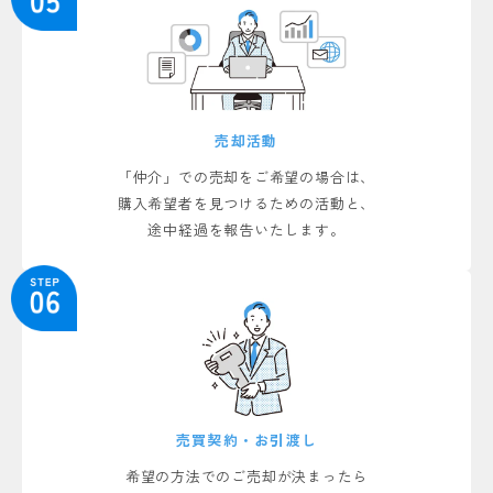
クレアメゾン新狭山 1階 ご成約しました
マンション
中銀稲荷山公園マンシオン ご成約しました
マンション
売却活動
狭山市笹井3丁目の中古戸建 ご成約しました
「仲介」での売却をご希望の場合は、
中古戸建
購入希望者を見つけるための活動と、
途中経過を報告いたします。
狭山市柏原の中古戸建 ご成約しました
中古戸建
狭山市富士見2丁目の一棟中古アパート ご成約しました
事業用
狭山市富士見2丁目の戸建賃貸 ご成約しました
事業用
狭山市富士見2丁目の一棟中古アパート ご成約しました
事業用
売買契約・お引渡し
希望の方法でのご売却が決まったら
狭山市入間川2丁目の土地 ご成約しました
土地