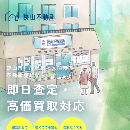
狭山市・所沢市・入間市の
不動産売却なら
即日査定・
高価買取対応
最短即日で
初めてでも安心
売れなくても