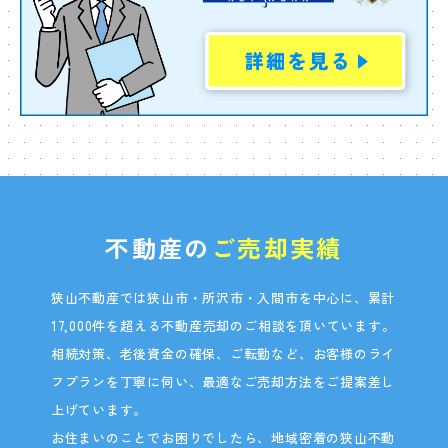
不動産の
ご売却実績
狭山不動産では狭山市・所沢市・入間市を中心に、
累計
17,000
件
を超える
不動産売却のご相談を頂いています。
相続対策、老後資金の確保、ご転勤など、
お客様のライ
フプランを丁寧に伺い、
最適なご売却方法をご提案差し
上げています。
お住まいのことでお困りでしたら、
地域密着の狭山不動