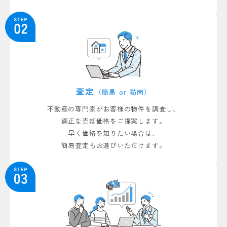
狭山市笹井2丁目の土地 ご成約しました
土地
狭山市笹井3丁目の土地 ご成約しました
土地
川越市大塚6丁目の土地 ご成約しました
土地
査定
（簡易 or 訪問）
狭山市北入曽の中古戸建 ご成約しました
不動産の専門家がお客様の物件を調査し、
中古戸建
適正な売却価格をご提案します。
早く価格を知りたい場合は、
キャッスルマンション狭山祇園 5階 ご成約しました
マンション
簡易査定もお選びいただけます。
日神パレス狭山 2階 ご成約しました
マンション
所沢市山口の中古戸建 ご成約しました
中古戸建
狭山市広瀬東3丁目の土地 ご成約しました
土地