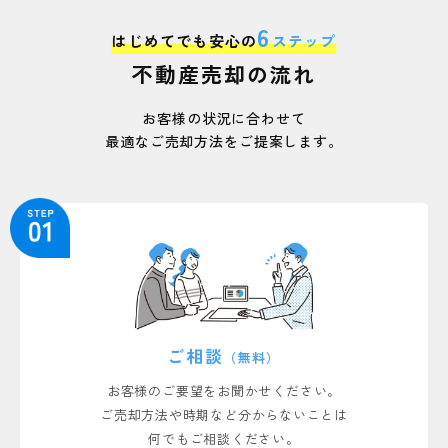
6
はじめてでも安心の
ステップ
狭山市鵜ノ木の土地 ご成約しました
土地
不動産売却の流れ
比企郡鳩山町の中古戸建 ご成約しました
中古戸建
お客様の状況に合わせて
最適なご売却方法をご提案します。
狭山市笹井2丁目の中古戸建 ご成約しました
中古戸建
狭山市柏原の土地 ご成約しました
土地
狭山市祇園の中古戸建 ご成約しました
中古戸建
入間市東町3丁目の土地 ご成約しました
土地
ご相談
（無料）
狭山市広瀬台1丁目の土地 ご成約しました
土地
お客様のご要望をお聞かせください。
ご売却方法や時期など分からないことは
狭山市北入曽の店舗併用住宅 ご成約しました
何でもご相談ください。
事業用