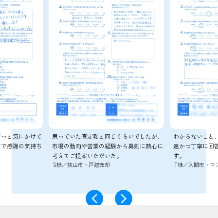
所沢市若狭3丁目の中古戸建 ご成約しました
中古戸建
狭山市水野の土地 ご成約しました
土地
狭山市水野の中古戸建 ご成約しました
中古戸建
狭山市北入曽の土地 ご成約しました
土地
狭山市北入曽の土地 ご成約しました
土地
くらいでしたが、
わからないこと、不明なことについて、迅
契約内容どおり
から真剣に熱心に
速かつ丁寧に回答くださり感謝いたしま
た。
K様／所沢市・マ
。
す。
狭山市柏原の土地 ご成約しました
土地
T様／入間市・マンション売却
狭山市柏原の土地 ご成約しました
土地
比企郡鳩山町の土地 ご成約しました
土地