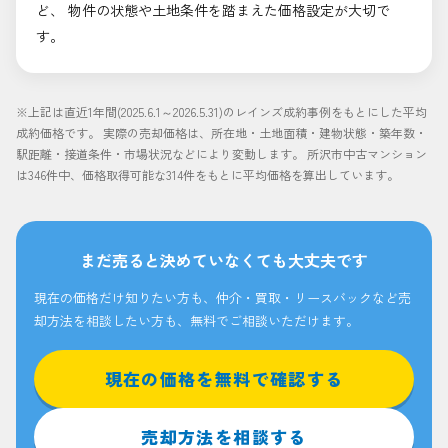
ど、 物件の状態や土地条件を踏まえた価格設定が大切で
す。
※上記は直近1年間(2025.6.1～2026.5.31)のレインズ成約事例をもとにした平均
成約価格です。 実際の売却価格は、所在地・土地面積・建物状態・築年数・
駅距離・接道条件・市場状況などにより変動します。 所沢市中古マンション
は346件中、価格取得可能な314件をもとに平均価格を算出しています。
まだ売ると決めていなくても大丈夫です
現在の価格だけ知りたい方も、仲介・買取・リースバックなど売
却方法を相談したい方も、無料でご相談いただけます。
現在の価格を無料で確認する
売却方法を相談する