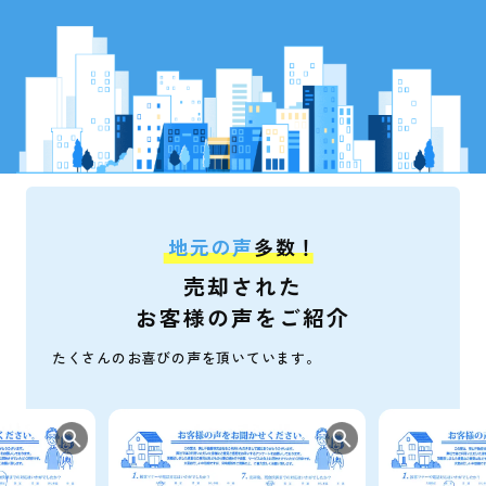
狭山市入間川2丁目の土地 ご成約しました
土地
狭山市南入曽の土地 ご成約しました
土地
所沢市若狭4丁目の中古戸建 ご成約しました
中古戸建
狭山市北入曽の土地 ご成約しました
土地
地元の声
多数！
売却された
狭山市北入曽の中古戸建 ご成約しました
中古戸建
お客様の声をご紹介
狭山市上奥富の中古戸建 ご成約しました
たくさんのお喜びの声を頂いています。
中古戸建
西武狭山台ハイツS 1階 ご成約しました
マンション
狭山市水野の中古戸建 ご成約しました
中古戸建