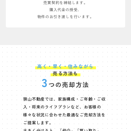
売買契約を締結します。
購入代金の授受、
狭山市堀兼の土地 ご成約しました
土地
物件のお引き渡しを行います。
横須賀市船越町3丁目の中古戸建 ご成約しました
中古戸建
所沢市上山口の一棟事務所付中古アパート ご成約しま
事業用
した
高く・早く・住みながら
狭山市中央2丁目の土地 ご成約しました
土地
売る方法も
3
つの売却方法
狭山市広瀬東2丁目の土地 ご成約しました
土地
狭山不動産では、家族構成・ご年齢・ご収
狭山市南入曽の中古戸建 ご成約しました
中古戸建
入・将来のライフプランなど、
お客様の
様々な状況に合わせた最適なご売却方法を
狭山市東三ツ木の一棟中古アパート ご成約しました
事業用
ご提案します。
大きく分けると、「仲介」「買い取り」