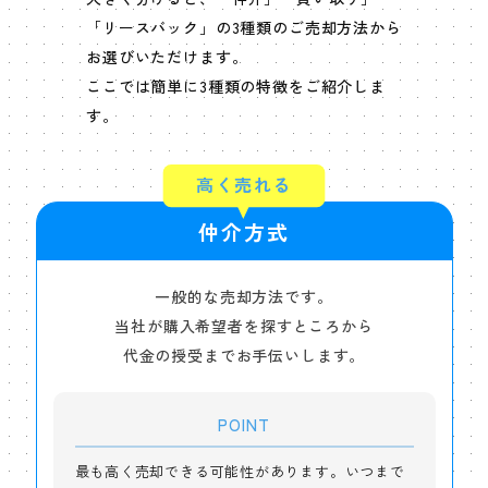
狭山市入間川4丁目の土地 ご成約しました
土地
「リースバック」の3種類のご売却方法から
お選びいただけます。
狭山市中央1丁目の土地 ご成約しました
土地
ここでは簡単に3種類の特徴をご紹介しま
す。
狭山市広瀬東4丁目の中古戸建 ご成約しました
中古戸建
高く売れる
狭山市柏原の中古戸建 ご成約しました
中古戸建
仲介方式
狭山市富士見2丁目の中古戸建 ご成約しました
中古戸建
一般的な売却方法です。
狭山市広瀬1丁目の土地 ご成約しました
土地
当社が購入希望者を探すところから
代金の授受までお手伝いします。
狭山市上奥富の土地 ご成約しました
土地
POINT
ライオンズマンション狭山第五 2階 ご成約しました
マンション
最も高く売却できる可能性があります。いつまで