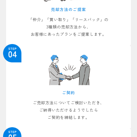
売却方法のご提案
狭山市北入曽の土地 ご成約しました
土地
「仲介」「買い取り」「リースバック」の
3種類の売却方法から、
日神パレス狭山 3階 ご成約しました
マンション
お客様にあったプランをご提案します。
狭山市広瀬東4丁目の店舗併用住宅 ご成約しました
事業用
グランディール坂戸三光 ご成約しました
事業用
所沢市北岩岡の中古戸建 ご成約しました
中古戸建
ご契約
狭山市狭山台4丁目の店舗併用住宅 ご成約しました
事業用
ご売却方法についてご検討いただき、
ご納得いただけるようでしたら
東久留米市東本町の中古戸建 ご成約しました
ご契約を締結します。
中古戸建
狭山市狭山の中古戸建 ご成約しました
中古戸建