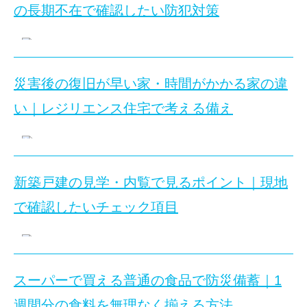
安全な家具配置
の長期不在で確認したい防犯対策
大型地震からフィギュアやアクスタなどの推し活グッズを守
災害後の復旧が早い家・時間がかかる家の違
旅行中の空き巣対策では、戸締まりだけでなく、長期
推し活部屋の地震対策は、棚の固定、展示物の固定、避難
い｜レジリエンス住宅で考える備え
夏休みの旅行中に空き巣を防ぐには？
この記事でわかること
夏休みに家族旅行や帰省を予定していると、戸建てを数
新築戸建の見学・内覧で見るポイント｜現地
地震に強い推し活部屋の間取りとレイアウト
この記事のポイント：災害後に復旧しやすい家は、被
この記事では、旅行中の空き巣対策を「留守の見え方」
で確認したいチェック項目
フィギュアやアクスタの転倒・落下防止方法
災害後の復旧が早い家・時間がかかる
目次
新築戸建の見学では、建物だけでなく敷地や周辺環境も確認
コレクションケースや展示棚を置く際の注意点
地震や台風、大雨などの災害が発生した後、同じ地域に
旅行中の空き巣対策は、出発前に何を確認すればよ
スーパーで買える普通の食品で防災備蓄｜1
長期不在の防犯は「留守に見せない・入りにくくす
設備の停止に対応できるか、損傷箇所を確認しやすいか
内見で確認したい壁・収納・避難動線のポイント
週間分の食料を無理なく揃える方法