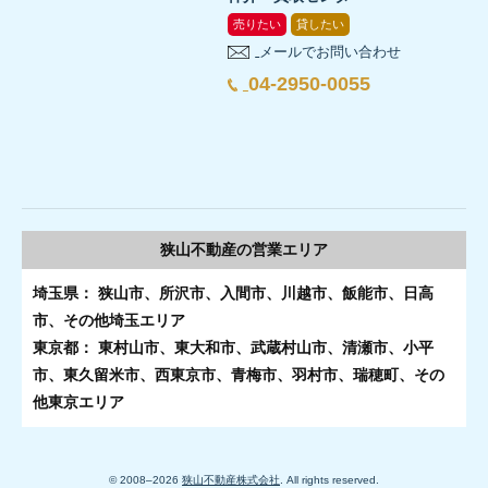
地震発生前に確認したいチェックリスト
玄関や窓の仕様、建物配置、外構、周辺環境など、防
収納の位置、奥行き、棚、扉は使いやすいか
推し活と地震対策を両立できる住まい選びを
売りたい
貸したい
玄関までの避難経路を確保できるか
周辺建物からの視線とプライバシーを確認した
主食だけでなく、主菜・副菜・間食を組み合わ
使用後の袋を密閉し、一時保管できる場所があ
メールでお問い合わせ
一か所に詰め込まず、キッチン、パントリー、玄関付
棚を置ける壁面、収納量、寝室との距離、避難動線など
丈夫な机や安全な空間を部屋ごとに確認してい
住宅購入の条件整理について相談する
リビングから玄関までの廊下が狭い場合、家具が一つ倒れた
住宅レジリエンスは耐震性だけを確認すればよいで
キッチン、洗面、浴室の設備仕様と操作性はど
04-2950-0055
家具や家電を置ける壁面を確保できるか
アレルギー、持病、乳幼児食、介護食へ配慮し
排水ますや宅内設備の異常時に相談する先を把
狭山不動産へ住まいを相談する
収納量は十分にあるか
背の高い家具や大型家電の固定方法を確認して
住宅レジリエンスは耐震性だけでなく、浸水、強風、
コンセントとスイッチが家具・家電の配置に合
細い部分や角の用途を決めているか
加熱せずに食べられる食品を含めた
自治体や上下水道事業者の情報確認方法を共有
狭山市の物件情報を見る
まとめ｜普通の食品を回しながら1週間分を備
クローゼット、パントリー、廊下収納、シューズクローゼッ
寝室や子ども部屋に倒れ込む家具を置いていな
夏休みの旅行前に行う防犯確認の基本ステップ
床、壁、建具、窓の仕上がりを確認したか
建物以外の外構や造成に関する費用を確認した
調理に必要な水、熱源、鍋、食器を確認した
注文住宅・新築戸建の収納と設備配置を現地や
家具を固定できる壁か
スーパーで買える普通の食品でも、主食・主菜・副菜
注文住宅と新築戸建では、災害後の復旧しやすさに
玄関や窓までの通路を家具や荷物が塞がない配
狭山不動産の
営業エリア
旅行前の防犯確認は、建物の外側、開口部、留守中の管
玄関までの動線と駐車計画に無理がないか
土地と建物を含めた住宅ローンや資金計画を整
在宅避難用と持ち出し用を分けた
家具を壁へ固定する予定がある場合は、壁の構造や下地も確
1週間分の食料備蓄は、家族の食事回数とライフライ
まとめ｜推し活グッズと安全を両立できる部
埼玉県： 狭山市、所沢市、入間市、川越市、飯能市、日高
注文住宅は計画段階で設備配置や代替電源、点検性を
道路や隣地から玄関、窓、庭、勝手口の見え方を確認
底の厚い履物やライトを手の届く位置に用意し
新築戸建・注文住宅では、普段使いと分散保管を両立
境界、隣地、道路との関係を資料と照合したか
市、その他埼玉エリア
扉や通路をふさがず、複数箇所へ分散して保管
玄関、窓、小窓、勝手口、シャッターなどの施錠状態
よくある質問
東京都： 東村山市、東大和市、武蔵村山市、清瀬市、小平
今日から確認できる家具転倒防止チェックリ
大型地震からフィギュアやアクスタなどの推し活グッズを守
防災備蓄は、特別な食品を揃えて終わりではなく、食べ
自宅用の備蓄と避難時の持ち出し品を分けてい
周辺の音、交通、明るさ、プライバシーを確認
市、東久留米市、西東京市、青梅市、羽村市、瑞穂町、その
郵便物、宅配物、ゴミ、庭用品を整理する
賞味期限と補充日を管理できる一覧を作った
よくある質問
住まいを購入する前に、どの項目を整理しておくと
出入口、廊下、ベッドの周囲に背の高い展示棚を置かな
他東京エリア
断水したら、家庭のトイレはすぐ流してもよいです
照明、センサー、防犯カメラ、見守り機器の動作を確
自治体の防災マップで避難場所と複数の経路を
建物以外に必要となる費用や今後の維持管理を
展示棚を壁の適切な下地へ固定する
自治体のハザードマップと防災情報を確認した
この記事の執筆・監修
想定する災害、敷地の高低差や排水、接道、建物構造
ベッドや布団の正面に背の高い家具がない
旅行日程や不在情報の共有範囲を家族で確認する
変形地とはどのような土地ですか？
家族の連絡方法と集合場所を決めている
断水時は、給水だけでなく下水道や宅内排水管の状態
重い物、割れやすい物、大切な物を低い位置へ置く
© 2008–
2026
狭山不動産株式会社
. All rights reserved.