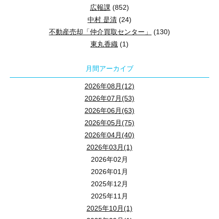
復旧が早まりやすい家には、被害を限定し、状況を確認
非常食とは、災害や停電、断水などで普段どおりの調理
机の下に入る行動とは
安全スペースを一か所確保する
3．採光・風通し・窓からの視線
広報課
(852)
整形地とは、正方形や長方形に近く、建物や外構の配置
5．収納と更新を続けられるか
中村 是清
(24)
机の下に入る行動とは、丈夫な机を利用して落下物など
ローリングストックとは、普段使う食品を少し多めに買
窓の大きさだけでなく、方位、隣接建物、軒やバルコ
地震発生時に身を寄せられるよう、窓ガラス、吊り下げ照明
損傷範囲を確認しやすい
地震で危険になりやすい家具の位置
戸建ての災害用トイレを選ぶ判断基準
不動産売却「仲介買取センター」
(130)
土地の使いやすさは、形だけでは決まりません。変形し
奥にしまい込むと期限の確認や買い足しが難しくなり
東丸香織
(1)
災害後は、目に見える損傷だけでなく、床下や壁内、天
農林水産省「災害時に備えた食品ストックガイド」
では
4．収納の位置と使い方
窓の前に高い棚を置かない
災害用トイレは、製品単体ではなく、家族が使い続け
ベッドや布団の正面にタンス・本棚がある
家具の固定と通路の確保は、耐震性とあわせて検討したい室
月間アーカイブ
収納量に加え、使う場所の近くに必要な収納があるか
設備の停止が家全体へ広がりにくい
背の高い棚が窓へ衝突すると、ガラスが割れる危険がありま
就寝中に地震が起きると、とっさに家具を避けることが難し
家族構成と在宅時間
主食・主菜・副菜・水を種類別に見える化すると、不足して
2026年08月(12)
1週間分の食料を人数から数える方法
設備や配管の系統が分かりやすく、必要な箇所を個別に
5．設備とコンセントの配置
変形地を選ぶときの判断基準
2026年07月(53)
レイアウトを決める順番
地震時の行動を決める5つの判断基準
狭山市は、寝室の家具について「家具の高さ以上に距離をと
必要量は家族の人数だけでなく、在宅時間、乳幼児や
2026年06月(63)
キッチンや洗面設備は、位置、操作性、手入れのしや
玄関や窓までの避難経路を決める、ベッドやソファの位
生活に必要な機能を一時的に補える
1週間分は、家族全員の「食事回数」を先に出し、主食
2026年05月(75)
十分な距離を取れない場合は、次のような方法を検討しまし
家族4人の備蓄量を決める5つの判断基準
変形地を検討するときは、土地の形だけで良し悪しを
旅行中の空き巣対策を考える判断基準
地震時は「今いる場所」「揺れの段階」「建物の状態
既存便器を使うか、簡易便座を使うか
停電、断水、通信障害が起きた場合に、照明、情報収集
2026年04月(40)
基本式は、
家族の人数×7日×1日3食
です。例えば4人家
6．敷地・駐車計画・周辺環境
ベッドの向きを変えて、頭や体を家具の正面から外す
2026年03月(1)
便器が安全に使える前提なら、袋を取り付ける携帯ト
建物を配置できる範囲
1．今いる場所に落下・転倒・移動の危険があるか
1．人数ではなく「人食」で数える
建物の中だけでなく、道路から玄関までの動線、車の
留守だと分かる情報が外に出ていないか
修理のための動線と作業場所を確保しやすい
展示棚とコレクションケースの地震対策
2026年02月
朝はシリアルやクラッカー、昼は乾麺、夜はパックごは
ベッドを家具の側面側へ移動する
敷地全体がそのまま建物に使えるとは限りません。道
2026年01月
背の高い家具、吊り下げ照明、窓ガラス、大型家電の
収納と取り出しやすさ
家族4人という人数だけでは、必要量は見えにくいもの
郵便物や宅配物がたまっている状態、長期間変化しな
接道、駐車計画、玄関や勝手口、屋外設備の周囲などは
背の高い家具を寝室以外へ移す
2025年12月
主食になる食品
地震でフィギュアを倒れにくくするには、棚本体、棚板、扉
災害用トイレは、奥深い収納ではなく、停電時でも取
接道と玄関までの動線
2025年11月
2．揺れている最中か、揺れが収まった後か
背の低い収納や造り付け収納へ替える
2．家族の年齢と食べる量
玄関・窓・勝手口に近づきやすいか
相談先と必要書類が分かる
パックごはん、乾麺、即席麺、シリアル、餅、パン、ク
2025年10月(1)
室内で見るポイントは「使う場面」を想像する
道路に接している位置や間口は、車の出入りや玄関ア
強い揺れの最中に動くと、転倒や落下物による危険が
対象
確認したい対策
衛生とにおいへの対応