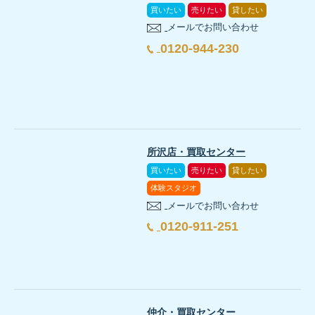
家具を置いた後の暮らしまで考えた物件選びを
4人×3食×7日で84人食、水は84Lを基準に不足量を計
1週間分の食料備蓄はどのように必要量を計算しま
土地と建物の条件を比較して購入判断を行う
買いたい
売りたい
貸したい
造り付け収納
扉や棚板に落下防止対策を追加できるか
地震対策は、危険箇所の把握から家族での訓練まで順番
旅行中の防犯も考えた住まいづくりを確認する
備蓄品を保管しやすく取り出しやすい収納を確
メールでお問い合わせ
主食・主菜・副菜・間食・飲料・熱源に分けて買い足
狭山不動産では、間取り、収納、生活動線を踏まえた住
断水時のトイレ対策で確認したいチェックリ
0120-944-230
まず家族の人数に7日と1日3食を掛け、必要な食事回
部屋ごとの危険を確認する：
家具、家電、照明、窓、
調理不要の食品と、加熱が必要な食品の割合を確認す
窓や玄関の位置、外構、照明などを含めた住まいづく
日当たり
フィギュアやアクスタへ強い直射日光が長時
図面、仕様書、保証、保険の補償範囲を確認し
狭山不動産で住まいを探す
安全な場所を決める：
丈夫な机の下や、物が落ちてこ
在宅避難用と持ち出し用を分け、複数の収納に配置す
購入前と入居後の両方で、用品・設備・家族の使い方
狭山不動産の家づくりについて確認する
施工会社や設備メーカーなどの修理窓口を確認
家具と収納物を見直す：
家具の固定方法を確認し、重
温度・湿度
グッズを保管する部屋に熱や湿気がこもり
変形地の購入前に確認したいチェックリスト
購入日と賞味期限を記録し、食べた分を補充する
非常食をスーパーで選ぶときは何を見ればよいです
家族構成と在宅時間に合う災害用トイレの量を
見学後は、同じチェック項目で記録を整理すると物件を比較
避難経路を確保する：
玄関や窓までの通路、屋外の塀
地震に備えた家具配置を内見で確認するポイ
家族の避難方法と在宅避難を続ける条件を共有
コンセント
ショーケース照明の配線が通路を横切らな
敷地の境界と実際の形状を確認したか
賞味期限だけでなく、常温保存の可否、開封方法、必
情報と連絡手段を決める：
自治体の防災情報、家族の
所沢店・買取センター
住まいの防犯や暮らしに関する関連記事を確認する
既存便器が使えない場合の簡易トイレも検討し
家族で保管場所と持ち出し方法を共有し、誰でも取り出せる
買いたい
売りたい
貸したい
建物の耐震性能と、室内に置く家具の転倒・落下・移動は別
備蓄と持ち出し品を分ける：
自宅で使用する備蓄と、
新築戸建の内覧で確認したいチェックリスト
道路との接し方や車の出入りを確認したか
住宅設備や暮らしの工夫については「おうちのこと」
体験スタジオ
管理規約
マンションや賃貸住宅で壁への固定や工事に
袋、凝固剤、手袋、消臭用品、衛生用品をまと
実際に動いて確認する：
昼夜や家族が別々の場所にい
メールでお問い合わせ
家具を安全に置ける壁面があるか
備蓄食品の賞味期限や保存方法はどこで確認できま
よくある質問
4人家族の非常食を購入・保管する前のチェッ
内覧では、次の項目を物件ごとに確認し、気付いた点
「おうちのこと」の記事を読む
／
スタッフブログ一覧
希望する建物を配置できる範囲を確認したか
0120-911-251
停電時でも取り出しやすい収納場所がある
窓やドアが多い部屋は明るい一方で、家具を置ける壁面が限
商品の包装にある賞味期限、保存方法、開封後の取扱
内見には展示棚の寸法を持参すると便利です。
家具を置いた後も生活動線を確保できるか
住まいの耐震対策とあわせて、家族の連絡方法や備蓄品の置
玄関、駐車場、庭の動線を整理したか
4人×3食×7日＝84人食を基準に数えた
災害後に復旧しやすい家とは、どのような家ですか
トイレまでの動線と足元照明を確認している
幅、奥行き、高さに加え、扉や引き出しを開いたときの
ベッドと背の高い収納を離せるか
窓の位置、採光、風通し、外からの視線はどう
防犯面も含めて戸建ての条件を整理したい方へ
LDKや居室の採光を確認したか
寝室の使いやすさは帖数だけでは判断できません。ドア、窓
飲料・調理用の水を84Lを目安に確認した
災害後に復旧しやすい家とは、被害を小さく抑える構
乳幼児、高齢者、介助が必要な人の使い方を考
新築戸建や注文住宅で防災備蓄の収納を考えるポイ
仲介・買取センター