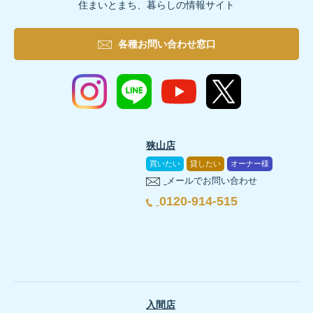
住まいとまち、暮らしの情報サイト
家探しの内見で確認したいチェックポイント
住まい選びと暮らしの備えを詳しく知りたい方へ
家具の上にガラス製品や重い置物を置かない
食品と水を安全で取り出しやすい場所へ分散し
変形地や住宅購入について相談する
新築戸建の見学は、事前準備、現地確認、振り返りの順
災害後の復旧しやすさを確認するチェックリ
断水に備える基本ステップ
吊り下げ照明の固定状態を確認する
断水時のトイレはどうする？戸建てで備える災害用ト
各種お問い合わせ窓口
備蓄スペースまで含めて住まいの条件を整理し
狭山市・入間市・所沢市などで推し活部屋のある家を探す際
普段の食事で使い、買い足す日を決めた
新築戸建と注文住宅で考える防犯の違い
家族で希望条件と優先順位を整理する
玄関までの移動経路を家具で狭めない
地震対策や住宅購入に関するスタッフブログを確認す
購入前や設計前には、被害を防ぐ項目と、被害後に戻
断水時のトイレ対策は、用品を購入するだけでなく、使
狭山市・入間市・所沢市周辺で住まいを探す際は、間
間取図と販売資料で確認したい場所を決める
ハザードマップと在宅避難・持ち出しの方針を
テーブルの下へ身を寄せる場合も、周囲に食器棚や背の高い
変形地で家づくりを進める基本ステップ
新築戸建と注文住宅では、防犯設備を確認するタイミン
壁面の広さ
窓、ドア、収納扉、エアコンを避けても展
家族構成、在宅時間、介助の有無を整理する
敷地の高低差、排水経路、周辺からの水の流れ
家具・家電の寸法と持ち物を準備する
住宅購入と防災収納について相談する
キッチン
既存便器用の携帯トイレと簡易トイレの役割を決める
新築戸建の場合
現地で生活動線をたどり、各部屋を確認する
変形地の家づくりは、土地を決めてから間取りを考える
狭山店
耐震性だけでなく、家族の避難動線まで整理し
壁の構造
棚の固定に適した下地があるか、固定方法を
接道と修理車両・資材の搬入経路を確認した
食器棚の転倒、扉の開放、食器や調理器具の落下に備えます
袋、凝固剤、手袋、消臭用品、手指衛生用品をまとめ
買いたい
貸したい
オーナー様
設備、収納、窓、外まわりを同じ順序で見る
完成済みまたは仕様が決まっている住宅では、玄関ドア
よくある質問
家族構成、必要な部屋、収納、駐車計画を整理する
狭山市・入間市・所沢市周辺で住まいを検討する際は
メールでお問い合わせ
停電時でも取り出せる保管場所を決める
建物構造と想定する災害への備えを確認した
気付いた点を見学後すぐに家族で共有する
4人家族の1週間分をそろえる基本ステップ
避難動線
棚が倒れても玄関や掃き出し窓への経路をふ
玄関・廊下
測量図や物件資料で敷地形状、境界、接道を確認する
0120-914-515
注文住宅の場合
袋の取り付けから密閉まで、家族で手順を試す
譲れない条件と調整できる条件に分けて比較する
地震への備えを含めて住宅購入の条件を相談する
スーパーで買える普通の食品だけで1週間分の非常
玄関や廊下は避難経路です。背の高い収納や置物が倒れて通
現地で高低差、周辺建物、日当たり、車の出入りを確
分電盤、給湯、給排水設備の位置と停止方法を
設計段階では、玄関や窓の位置、外構、植栽、照明、設
備蓄は一度に買い切るより、家にある食品を数え、不足
寝室の広さ
ベッドと展示棚の間に十分な距離を確保で
使用済み袋の一時保管場所と自治体の案内確認方法を
建物、駐車場、庭、玄関アプローチの配置案を作成す
はい。パックごはん、乾麺、缶詰、レトルト食品、乾
床下、天井裏、配管などの点検方法を確認した
定期的に保管状態と不足品を見直す
住まいを長く空ける予定がある場合
家族の年齢、食事量、アレルギー、持病、乳幼児食・
リビングでは家具やテレビの固定と、玄関までの避難動線を合わせて
室内の生活動線と家具配置を図面上で確認する
収納量
すべてを飾らず、入れ替え用のグッズを安全に
地震に備える基本ステップ
自宅にある水、米、レトルト食品、缶詰、乾麺などを
転勤や相続などで長期間住まいを空ける可能性がある場
建築費用や外構費用を含めた資金計画を整理する
停電、断水、通信障害時の代替手段を整理した
入間店