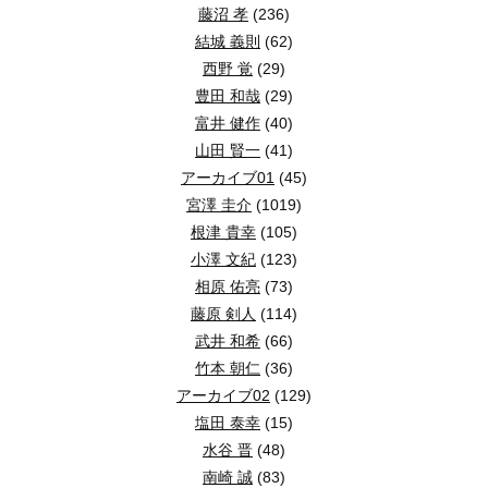
侵入手口では、鍵のかけ忘れである「無締り」が最
トイレットペーパー、手袋、消臭用品、手指衛生用
スーパーで非常食を選ぶ5つの判断基準
藤沼 孝
(236)
結論：
「家具の位置を変える」「家具を固定する」「収納
狭山不動産では、部屋数だけでなく、展示棚を置ける壁
変形地は間取りと建物配置を同時に考えるこ
分電盤、給湯設備、給排水設備などが被害を受けた場
結城 義則
(62)
4人家族の1週間分は「84人食＋水84L」から
一戸建住宅では、窓を破って侵入する手口の割合が
停電時の照明、介助、子どもの使用方法を家族で共
西野 覚
(29)
狭山不動産公式サイトを見る
点検・修理のしやすさ
非常食は、保存期間の長さだけでなく、災害時に実際
変形地でも、敷地形状に合わせた間取りを計画すれば
地震・耐震・避難の意味を整理する
使用済み袋の一時保管場所と地域の処分ルールを確
豊田 和哉
(29)
出典：警察庁「
住まいる防犯110番
」および同庁「刑法犯
家具の位置を見直す
LDKでは、家具配置を想定しながら生活動線と収納の使いや
4人家族の非常食1週間分は、まず合計84人食を基準
床下、天井裏、配管、配線などの状態を確認できる点
富井 健作
(40)
敷地の広い部分をLDKや居室に使う
ベッド、布団、ソファ、学習机など、人が長くい
1．常温で保存できるか
この傾向を踏まえると、旅行前にまず整理したいのは
地震への対応を考えるときは、揺れへの備えと、発生後
山田 賢一
(41)
食事：4人×3食×7日＝84人食
細い部分や角を収納、通路、庭に活用する
図面・保証・維持管理情報
停電時は冷蔵庫や冷凍庫を長く頼れない可能性があり
アーカイブ01
(45)
地震に強い推し活部屋の間取りとレイアウト
見学前に決めたい6つの判断基準
水：4人×3L×7日＝84L
地震発生時の安全確保とは
宮澤 圭介
(1019)
断水時のトイレと災害用トイレの基本
家具を壁や下地へ固定する
建物だけでなく駐車場や玄関動線も配置する
設計図書、仕様書、設備の型式、保証内容、修理窓口
2．水や加熱なしでも食べられるか
根津 貴幸
(105)
2Lボトル換算：42本
L型金具、ベルト式器具、突っ張り棒、ストッパ
地震発生時の安全確保とは、揺れによる落下物、転倒物
窓の位置と周辺建物から採光を確認する
見学前の判断基準は、家族の生活に直結する項目と、
背の高い棚を部屋の中央に置かない
旅行中の空き巣対策と長期不在の防犯とは
小澤 文紀
(123)
断水時のトイレ対策は、「給水できない状態」と「排水
家族構成と避難方法
断水やガス停止を想定し、そのまま食べられる缶詰、
主食・主菜・副菜・間食を分けて数える
相原 佑亮
(73)
土地の契約前に希望の間取りが入るか相談する
展示棚を間仕切りのように部屋の中央へ置くと、壁へ固定し
耐震とは
1．間取りと生活動線
収納物の落下や飛び出しを防ぐ
乳幼児、高齢者、ペットがいる世帯では、同じ設備停
藤原 剣人
(114)
カセットコンロなど、食べるための熱源も一緒に備
断水とは、水道設備の停止や被害などによって蛇口や水
旅行中の空き巣対策とは、住宅を長期間留守にする際に
3．家族が食べ慣れているか
武井 和希
(66)
耐震とは、建物が地震の揺れに耐えるための考え方や性
重い物は下段へ移し、扉の開放や本、食器、家電
これから推し活部屋をつくる場合は、天井近くまである大型
玄関から手洗い、キッチンから洗濯場所など、日常の
災害用トイレとは、便器や簡易便座に袋を取り付け、排
竹本 朝仁
(36)
普段食べない食品は、味や食感が合わない場合があり
長期不在の防犯とは、日常の外出時よりも長い留守を想
アーカイブ02
(129)
避難とは
変形地とは？整形地との違いを確認
ドアが開かなくなる位置を避ける
2．部屋の広さと家具配置
家具を固定していても、壁や天井の強度、器具の取り付け状
既存便器が破損していなければ、便座をそのまま使える
空き巣は玄関だけを確認すればよいわけではありません
塩田 泰幸
(15)
4．栄養と食べやすさが偏っていないか
災害後の復旧が早まりやすい家に見られる共通
非常食とローリングストックの基本
避難とは、災害による危険を避けるため、安全な場所へ
畳数だけでは、家具を置いた後の使いやすさまでは分
棚が室内ドア側へ倒れると、ドアが開かなくなり、部屋から
水谷 晋
(48)
変形地とは、正方形や長方形に近い形ではなく、三角形
主食に加え、魚・肉・豆の缶詰やレトルト、野菜ジュ
寝室では、タンスや本棚が転倒しても就寝位置へ届きにくい配置を考
南崎 誠
(83)