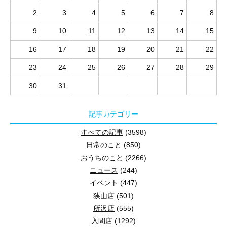
変形地でも暮らしやすい家は建てられ
復旧に時間がかかりやすい家とは、被害の確認が難しい
注文住宅・新築戸建の防災収納
旅行中の空き巣対策では、留守を悟られにくくし、玄
向いている行動：
その場の近くにある安全な空間で
2
3
4
5
6
7
8
展示物を固定する前に、棚を壁の下地などへ適切に固定し
断水時のトイレはどうすればよいですか？
土地を探していると、三角形や台形、旗竿状など、四角
よくある質問
目次
確認したいこと：
家具、照明、ガラス、家電などが
9
10
11
12
13
14
15
郵便物や宅配物をためず、長期不在の兆候を減らす
普通の食品を防災備蓄にする基本
新築戸建の「見学」と「内覧」の基本
まとめ
結論として、給水と排水の安全が確認できるまでは水
重心を低くする
変形地は、敷地の特徴と希望する暮らし方が合えば、注
迷う場合の判断軸：
強い揺れの中で移動する危険と
16
17
18
19
20
21
22
玄関、窓、勝手口などの侵入経路を一つずつ確認す
3つの基本対策
危険な家具の位置
普通の食品を防災備蓄にする基本は、日常で食べる常温
大型フィギュア、画集、円盤、収納箱など重い物を下段へ
23
24
25
26
27
28
29
照明や見守り機器は、旅行前に動作と操作方法を確
向いている人：
自宅避難を想定し、家族分のトイレ
新築戸建の見学・内覧は、販売資料の情報を現地で確か
災害後の復旧しやすさを見極める判断基準
寝室の家具配置
家具の固定方法
非常食とは、災害などで普段どおりの調理や買い物がで
30
31
旅行日程や不在情報を不特定多数に伝えない
確認したいこと：
下水道の使用可否、備蓄量、設置
変形地でも暮らしやすい家を建てられますか
「見学」とは、購入候補となる住宅を現地で確認するこ
落下範囲を想定する
部屋別の対策
内見の確認ポイント
復旧しやすさは、建物性能だけでなく、土地、設備、
4人家族の非常食は1週間でどれくらい必要？
緊急時に誰が確認するかを家族で決めておく
迷う場合の判断軸：
家族構成、在宅時間、収納、換
地震時は「身を守る・状況を確認する・必要
ローリングストックとは、普段の食品を少し多めに買い
棚が倒れなくても、中のグッズや扉が飛び出す場合があり
記事カテゴリー
完成済みの新築戸建では、実際の部屋の広さや階段の上
チェックリスト
関連記事
まとめ
結論として、変形地でも、敷地の広い部分と細い部分
土地条件と排水
農林水産省の食品ストックガイドでは、食品の家庭備蓄
結論として、4人家族が1日3食を7日間食べる場合、4
すべての記事
(3598)
地震発生時にとるべき行動は、まず頭と体を守り、揺
よくある質問
参考・出典
監修
向いている人：
敷地の個性を生かしながら、間取り
敷地の高低差、周囲からの水の流れ、雨水の排水経路
日常のこと
(850)
コレクションを取りに戻らないことも重要です。
向いている人：
家族4人の備蓄を数量から整理した
おうちのこと
(2266)
揺れている最中は、遠くへ移動せず身近な安全空間
確認したいこと：
接道、境界、建物配置、採光、駐
参考：
農林水産省「災害時に備えた食品ストックガイ
データで見る住宅の侵入被害と、旅行前に優
地震発生時は、グッズや棚を手で押さえず、まず姿勢を
断水時は災害用トイレを先に使える状態にし
ニュース
(244)
構造と外部からの被害への備え
確認したいこと：
年齢、食事量、アレルギー、持病
揺れが収まったら、けが・火元・出口・建物周辺を
迷う場合の判断軸：
希望する生活動線を無理なく実
イベント
(447)
地震、強風、飛来物、雨水など、想定する災害に応じ
迷う場合の判断軸：
普段食べている食品を何日分多
対策を並べる前に、住宅への侵入がどのような形で起
断水時のトイレ対策は、水を流す方法を探すより、排
家具の下敷きにならないための3つの基本対
火災や倒壊などの危険がある場合は、安全な経路で
狭山店
(501)
所沢店
(555)
日頃から家具固定、備蓄、連絡方法、避難経路を整
推し活スペースをつくりやすい住まいを探しませんか？
住宅で発生した侵入窃盗のうち、留守中を狙う「空
既存便器に取り付ける袋と凝固剤を、取り出しやす
設備の配置と代替手段
入間店
(1292)