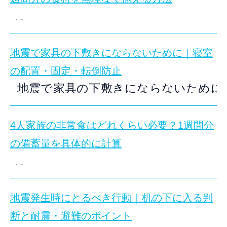
新築戸建の見学・内覧では、間取りの印象だけでなく
データで見る住宅の侵入被害と、旅行前に優先した
旅行中の空き巣対策と長期不在の防犯とは
新築戸建の見学・内覧で見るポイント
大切なフィギュアやアクリルスタンド、ぬいぐるみ、缶
災害後に復旧しやすい家は、何が違うのでし
旅行中の空き巣対策を考える判断基準
地震で家具の下敷きにならないために｜寝室
この記事のポイント：スーパーの非常食は、普段食べ
東京都は、近年の地震による負傷者の30～50％が家
新築戸建の写真や間取図を見て気になる物件が見つかっ
長期不在を悟られにくくするための準備
結論として、災害後に復旧しやすい家は、被害を抑え
の配置・固定・転倒防止
現地では、図面だけでは分からない広さの感覚や窓から
玄関・窓・勝手口の侵入対策を確認する
地震で家具の下敷きにならないために
向いている人：
災害時の在宅避難や生活再開まで考
スーパーで買える普通の食品で防災備
旅行中の防犯対策を比較して選ぶ
写真1挿入位置：記事導入部。壁沿いの低い棚にフィギュアやアクス
確認したいこと：
土地条件、構造、設備配置、代替
更新日：
2026年8月1日
家具転倒防止
寝室の地震対策
防災備蓄というと、長期保存の専用品を一度に買い揃え
地域と周辺環境から確認したい防犯ポイント
新築戸建の見学では何を見るべきですか？
4人家族の非常食はどれくらい必要？1週間分
迷う場合の判断軸：
被害の受けにくさと、被害が出
狭山市
狭山不動産にご相談いただく際に整理する条件
目次
大切なのは、食品の種類だけでなく、停電・断水・ガス
の備蓄量を具体的に計算
結論として、間取り、採光・風通し、収納、設備、外
地震で家具の下敷きになるのを防ぐには、家具の固定だけで
新築戸建と注文住宅で考える防犯の違い
まず押さえたいポイント
夏休みの旅行前に行う防犯確認の基本ステップ
向いている人：
写真や図面だけでは購入判断が難し
スーパーの普通の食品だけで1週間分の非常食
復旧しやすい家は「壊れにくさ」と「戻しや
安全な間取りとレイアウト
展示棚とケースの対策
家族で必要量と食べられる食品を確認しておくと、備蓄の過
令和8年熊本地震について
旅行前に確認したい戸建て防犯チェックリスト
確認したいこと：
家具配置、生活動線、日当たり、
地震発生時にとるべき行動｜机の下に入る判
グッズ別の対策
部屋別の配置
気象庁によると、2026年7月28日16時27分に熊本
結論として、スーパーで買える常温保存食品を組み合
災害後の復旧が早まりやすい家は、被害を抑える性能
よくある質問
迷う場合の判断軸：
入居後に変えにくい条件と家族
断と耐震・避難のポイント
この記事のポイント：4人家族の非常食1週間分は、1
賃貸住宅での注意
内見チェック
まとめ