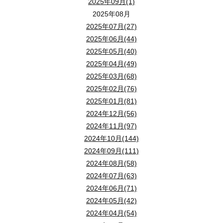
大人と幼児では、同じ1人食でも必要な量が異なりま
道路から見えにくい場所や建物の陰は、周囲から気づ
2025年09月(1)
被害を受けた直後に、施工会社、設備メーカー、保険会
家具が倒れると出入口を塞ぐ
主菜・たんぱく質を補う食品
2025年08月
凝固剤だけでなく、手袋、手指衛生用品、消臭袋、清
室内では、各部屋を眺めるだけでなく、誰が、いつ、ど
採光とプライバシー
展示棚本体
L型金具、連結金具、ポール式器具、ストッパ
3．建物に傾きや大きな損傷がないか
家具がドアや廊下を塞ぐと、家具の下敷きにならなくても避
3．そのまま食べられる食品の割合
2025年07月(27)
防犯設備が住宅の弱点に合っているか
魚・肉・豆の缶詰、レトルトのおかず、常温保存できる
復旧しやすい家と時間がかかりやすい家の比較
変形地では、周辺建物との間に生まれる空間を窓や庭
2025年06月(44)
扉が開かない、壁や柱に大きな損傷がある、建物が傾
使用後の一時保管と処分方法
玄関・廊下・階段
断水や停電時は、加熱や洗い物に使える水が限られる
センサーライトや防犯カメラ、補助錠は、設置場所に
棚板
棚板の外れ止め、前縁の落下防止バー、滑りに
ソファや学習机の後ろに本棚がある
2025年05月(40)
副菜・水分・補食になる食品
使用済み袋は、生活空間や直射日光を避け、子どもや
玄関では、靴を履く人と出入りする人が重なったときの
2025年04月(49)
駐車計画と外構
この表では、被害の受けにくさ、生活機能の維持、点検
4．火災や周辺建物の倒壊などが迫っていないか
ソファや学習机の後ろに本棚があると、転倒した家具や落下
開き扉
扉開放防止器具、感震ラッチ
4．食物アレルギーや持病への配慮
留守中の異変を把握できるか
野菜ジュース、果物缶、乾物、フリーズドライの汁物、
2025年03月(68)
建物を配置できても、車の出入りや乗り降りがしにく
自宅の状態だけでなく、近隣火災、塀や電柱の損傷、
停電時の照明と動線
LDK
2025年02月(76)
アレルギー対応食、乳幼児食、介護食、療養に必要な
見守り機器や通知機能を使用する場合は、通信状態や
テレビや電子レンジを台に置くだけになっている
ガラス面
飛散防止フィルム
比較項目
復旧しやすい家で確認しやすい状態
2025年01月(81)
夜間は足元の段差やドアの開閉が負担になります。ト
LDKは、家族が同時に過ごしたときの距離感がポイン
家具配置と生活動線
食品ごとの役割と調理条件を比較する
地震では、テレビや電子レンジなども台から飛び出すことが
5．自治体や気象情報で何が発表されているか
2024年12月(56)
5．収納場所と更新のしやすさ
帰宅後に異常を確認する手順があるか
キャスター
キャスターロック、下皿、着脱式ベルト
土地・排水
水の流れや排水経路を把握できる
2024年11月(97)
室内に斜めの壁や細い空間が生じる場合は、家具の置
避難情報、地震情報、津波情報などは、テレビ、ラジ
キッチン・洗面・浴室
84Lの水だけでも保管量は大きくなります。1か所に
帰宅時は、玄関を開ける前に窓、ドア、周辺の様子を
展示部分ごとの主な地震対策
2024年10月(144)
この表では、主食、主菜、副菜・補食、飲料水について
冷蔵庫やピアノなどの大型・重量物は、自己流で固定し
建物構造
仕様と備えの対象が説明されている
2024年09月(111)
水まわりは、家事の順序に沿って移動してみると使い勝
メーカーが案内する方法を確認し、判断が難しい場合は
断水時に水洗トイレを流す前に確認したいこと
棚の固定は壁の下地を確認する
2024年08月(58)
役割
スーパーで選べる食品例
設備
位置、系統、停止方法を把握できる
2024年07月(63)
寝室・子ども部屋
変形地の間取りを暮らしやすくする工夫
狭山市は、家具を壁へ固定する際には、壁の中にある桟へ確
揺れている最中にとるべき行動
4人家族の非常食1週間分を具体的に計算
水洗トイレを流す前には、水道の復旧だけでなく、下水
長期不在を悟られにくくするための準備
2024年06月(71)
主食
パックごはん、乾麺、シリアル、クラ
ベッドや机を置いた後も、窓、収納、出入口へ無理なく
点検・修理
点検口や作業経路を確保しやすい
2024年05月(42)
新築戸建てで推し活部屋を計画する場合は、展示棚を設置す
家具を安全に置ける間取りや収納量も確認しませんか？
変形地の間取りは、敷地のすべてを居室として使おうと
揺れている最中は、火を消しに行くことや屋外へ飛び出
2024年04月(54)
自治体と上下水道事業者の案内
計算は「84人食を、主食・主菜・副菜に分ける」と考
長期不在の防犯では、住宅の外側から見える「生活の停
主菜
魚・肉・豆の缶詰、レトルトのおかず