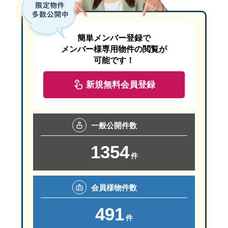
敷地と周辺環境は、室内の採光やプライバシー、車や自
下水道や宅内排水の使用に関する注意
この表では、屋内の落下物、火災、建物損傷、屋外の危
家事動線や収納計画も含めて注文住宅の考え方を確認
ポール式の突っ張り棒は、一般に家具の奥側で左右の端に近
最初に、家族が必要とする居室、駐車台数、庭や収納の
主食
合計84人食
玄関・窓の施錠
鍵の動作、閉め忘れ、
道路から玄関まで実際に歩き、雨の日に滑りやすそうな
仮設トイレや避難所の開設情報
粘着マットやパテは補助対策として使う
注文住宅と新築戸建では確認方法が異なります
例：米4kgで約54人食＋パックご飯12
簡単メンバー登録で
状況
確認したいこと
天井に十分な強度がない場合や、家具と天井の間隔が製品の
使用済み袋の分別・収集・保管に関する案内
総務省消防庁は、大切な美術品の転倒防止にパテなどを使用
境界や隣地との関係は、販売資料と現地を照らし合わせ
メンバー様専用物件の閲覧が
シャッター・雨戸・面格子
操作方法、固定状態、
注文住宅と新築戸建のどちらでも住宅レジリエンスは検
可能です！
主菜
合計84人分を目安
道路や周辺環境の被害により移動が難しい場合の対応
防災や暮らしに関する住まい選びをさらに確認したい
上下に分かれた家具を連結する
強い揺れの最中
落下・転倒・移動する物
東京消防庁も、マット式器具は徐々に粘着効果が弱まるため
缶詰・レトルト等の「何人前」表示で
センサーライト
反応範囲、点灯時間、
地域で変形地を検討するときのチェックポイン
新規無料会員登録
平常時には、自治体の防災ページを家族の端末へ登録し
注文住宅で検討しやすいこと
二段重ねの食器棚や収納家具は、上段と下段のつなぎ目を金
狭山不動産の住まい・防災関連記事を確認する
狭山市・所沢市・入間市周辺で確認したい敷
揺れが収まった直後
けが、火元、出口、足元
高価なグッズほど低い位置へ
副菜・汁物
各食へ無理なく追加
防犯カメラ・見守り機器
撮影範囲、通知先、通
注文住宅では、設計段階から土地条件に合わせた建物配
地域内の土地を比較するときも、変形地という名称だけ
重い物を下段へ収納する
限定フィギュアや割れやすいグッズを目線の高さへ飾りたく
新築戸建を比較するときは、土地条件、接道、駐車計
火災が発生・接近
煙、火の広がり、安全な出口
一般
公開件数
狭山不動産エリアで見られやすい検討条件
間食・飲料
家族の好みに応じる
郵便・宅配の管理
配達予定、受け取り方
新築戸建で確認しやすいこと
重い本や食器は下段へ収納する
特に、道路から敷地へ入る位置、車を動かすための空間
備蓄しやすい住まいの条件を一緒に整理しませ
狭山市・所沢市・入間市周辺で新築戸建を見学すると
1354
建物に大きな損傷
傾き、柱・壁、扉、周辺の倒
接着剤で完全に貼り付ける前に素材を確認しましょう。
家具の上に箱や家電を積み上げない
完成済みまたは計画内容が決まっている新築戸建では、
熱源
献立と機器に合わせる
件
タイマー照明
点灯設定、操作方法、
狭山不動産で住まい探しをご相談いただく際には、土
塗装面、アクリル、PVC、木製棚などは、粘着材によっ
狭山市・入間市・所沢市周辺で新築戸建や注文住宅を
本棚に落下防止バーなどを取り付ける
沿岸部・川沿い
強い揺れ、長い揺れ、津波情
どちらかを一律に選ぶのではなく、土地条件、設計自由
狭山不動産エリアで見られやすい検討条件
狭山市・所沢市・入間市周辺で戸建てを検討する場合
最初に家族4人が普段1週間で食べる量を整理し、次に
食器棚に扉開放防止器具を取り付ける
会員様
物件数
最初に玄関・窓・勝手口などの侵入経路を整理し、次に
防災備蓄の収納も含めて住宅購入を相談する
新築戸建と注文住宅は確認する順序が異なる
新築戸建では既存の収納と設備配置を確認し、注文住
狭山不動産で住まい探しをご相談いただく際には、狭
最初に自分の周囲の危険を整理し、次に建物と地域の状
棚板に滑り止めシートを敷く
住宅レジリエンスを注文住宅の計画に取り入れたい方
491
収納や壁面の使いやすさも比較しながら家探し
件
完成した新築戸建は実物を確認してから検討できる一方