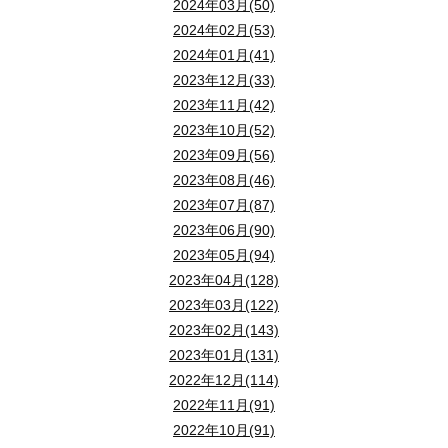
生活継続
停電や断水時の代替方法がある
2024年03月(50)
狭山市を中心とした物件情報を、狭山不動産の会員限定
突っ張り棒は正しい位置と組み合わせで使う
断水範囲、復旧状況、下水道の使用制限、仮設トイレの
新築戸建の見学ポイントを場所別に比較
敷地の広い部分に主要な居室を配置する
2024年02月(53)
自宅の室内にいる場合
主食は合計84人食を目安に分散する
郵便物・宅配物・ゴミを残さない
副菜・汁物
野菜ジュース、果物缶、乾物、即席ス
ポール式器具は、家具の天板と天井の間に設置します。一般
2024年01月(41)
維持管理情報
図面、仕様、保証、窓口を確認でき
会員限定の物件情報を見る
LDKや寝室など、家具配置や滞在時間を重視したい部
丈夫な机が近くにある場合は、机の下に入り、脚を持っ
便器・排水管・排水ますの異常
主食はエネルギー源となるため、米だけに偏らせず、パッ
郵便受けに物がたまると、留守が続いているように見え
この表では、室内、設備、外まわり、周辺環境について
2023年12月(33)
補食
ナッツ、ドライフルーツ、菓子、栄養
2023年11月(42)
便器のひび、床の水漏れ、異臭、ゴボゴボという音、排
周辺環境
道路や避難経路を複数の視点で確認
細い部分や角を収納・通路に活用する
棚や固定器具には対応できる寸法、重量、設置面の材質
キッチンでは食器棚、冷蔵庫、調理器具、熱い鍋などか
米は2kgでおおよそ27人食という農林水産省の例を使
収集日より前にゴミを出したままにすることも避けたほ
2023年10月(52)
場所
確認したい点
確認す
飲料水
ペットボトル水、日常的に飲む保存可
寝室の家具はどこに置く？安全なベッド配置
敷地や建物の細い部分は、収納、廊下、玄関、書斎コー
2023年09月(56)
浴槽の残り湯を流す方法の扱い
屋外にいる場合
主菜は「1食に1品」を基本に数える
最初に、家族が想定する災害と、停止すると困る生活機
旅行日程を広く公開しない
2023年08月(46)
LDK・居室
家具配置、通路、窓、視線
広さの
写真2挿入位置：展示棚の地震対策部分。棚を壁側へ固定し、重いグ
浴槽の残り湯などを便器へ流す方法は、排水設備の安全
斜めの壁を室内へ取り込みすぎない
2023年07月(87)
屋外では、ブロック塀、看板、外壁、窓ガラスなどから
主菜は魚・肉・豆など、たんぱく質を補える食品を中心
旅行先からの投稿や不在期間が分かる情報は、公開範囲
最初に家族の食事回数と飲料水を整理し、次に「そのま
2023年06月(90)
寝室の基本：
ベッドや布団はタンス・本棚の正面を避け
収納
位置、奥行き、棚、扉
物を使
敷地境界に合わせて建物の壁をすべて斜めにすると、家
2023年05月(94)
毎食すべてに大きな主菜を付けるのが難しい場合は、8
商業施設や駅にいる場合
フィギュア・アクスタ・推し活グッズ別の地
照明やカーテンは外からの見え方で判断する
戸建てで備える災害用トイレの種類と使い分け
1人1日3リットルは飲用・調理用の目安です。湯せ
2023年04月(128)
地域チェックでは建物と周辺インフラを分けて
寝室は、暗い時間帯に地震が発生したり、眠っていて反応が
設備
仕様、操作性、手入れ、配置
日々の
窓の方向を敷地の余白に合わせる
大勢が一斉に出口へ向かうと、転倒や混雑につながるお
照明を利用する場合は、タイマーや遠隔操作の動作を旅
2023年03月(122)
副菜・汁物・間食で不足しやすい要素を補う
戸建てでは、既存便器用の携帯トイレを基本にしつつ、
2023年02月(143)
隣地との間に空間が生まれる方向へ窓を設けると、採光
ベッドや布団を背の高い家具の正面に置かない
フィギュア
外まわり
玄関動線、駐車、境界、排水
出入り
野菜ジュース、乾燥野菜、海藻、フリーズドライの汁物
車を運転している場合
災害後の復旧速度は、住宅単体の性能だけでなく、道路
2023年01月(131)
枕元に重い額縁、鏡、時計を設置しない
台座が小さい物や重心が高い物は、転倒防止用の粘着マッ
この表では、携帯トイレ、組み立て式簡易トイレ、水を
玄関・窓・勝手口の侵入対策を確認する
2022年12月(114)
内と外の動線を一体で考える
急ハンドルや急ブレーキを避け、周囲を確認しながら速
菓子や飲み慣れた飲料は、エネルギー補給だけでなく気
周辺環境
音、交通量、視線、明るさ
時間帯
自治体の災害情報を確認する
2022年11月(91)
家具が倒れても寝室のドアを塞がないようにする
狭山不動産エリアで見られやすい検討条件
玄関、駐車場、庭、物干し、勝手口などを別々に考える
2022年10月(91)
戸建ての留守防犯では、玄関だけでなく、すべての開口
方法
検討しやすい点
想定される浸水、土砂災害、地震などの情報を確認し、
アクリルスタンド
水は84Lを基準に、用途を分けて考える
収納物がベッド側へ飛び出さないか確認する