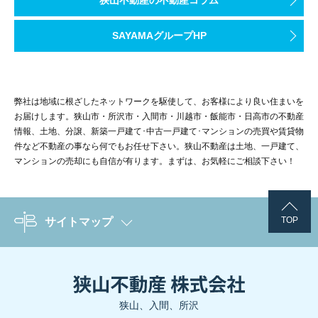
変形地を生かした注文住宅を検討する方へ
独立した推し活部屋を設ける場合も、出入口付近へ収納を集
断水や防災を含めた住まいづくりを検討する方へ
賃貸住宅で壁に穴を開けられない場合
注文住宅・新築戸建で考えたい防災収納
玄関までの通路、駐車スペース、勝手口、建物側面が暗
1週間分の防災備蓄を確認するチェックリスト
検討対象
確認しやすい点
復旧しやすい住まいを選ぶための基本ステップ
敷地条件に合わせた住まいづくりの考え方は、狭山不
SAYAMAグループHP
賃貸住宅では、壁へのねじ止めが認められていない場合があ
注文住宅で収納・動線・設備計画を考える際の相談先
階段・廊下
足場になり得る物の配置
注文住宅では設計段階から備蓄量を見える化し、新築戸
新築戸建の見学前に、住まい選びの知識を整理したい
注文住宅
構造、間取り、収納、家具配置を設計段
壁に穴を開けられない場合は、背の低い家具へ替える、就寝
土地と間取りを一体で考える注文住宅について確認す
階段や廊下は主要な避難経路です。壁面にグッズを飾る場合
家族全員の7日分の食事回数を数えた
住まい選びでは、設備を先に選ぶのではなく、想定する
物置、カーポート、室外機、フェンスなどの位置によっ
注文住宅なら、パントリーの棚板を可動式にする、水の
狭山不動産のスタッフブログで関連記事を確認する
新築戸建
完成した建物や図面を基に動線を確認で
弊社は地域に根ざしたネットワークを駆使して、お客様により良い住まいを
住まい選びの考え方を続けて確認する方へ
候補地で想定される災害と避難情報を確認する
主食・主菜・副菜・補食の偏りを確認した
写真3挿入位置：部屋別レイアウト部分。ベッドや出入口から展示棚
地域の防犯情報を確認する
お届けします。狭山市・所沢市・入間市・川越市・飯能市・日高市の不動産
部屋別に確認したい家具の位置と転倒防止
備蓄しやすい収納や生活動線を考える
情報、土地、分譲、新築一戸建て･中古一戸建て･マンションの売買や賃貸物
家族が災害時に必要とする電気、水、衛生、情報手段
土地選びや間取りに関する情報を確認する
中古住宅
建物状態と周辺環境を現地で確認できる
狭山不動産のスタッフブログで住宅購入や暮らしの関
埼玉県警察や各自治体では、犯罪の発生状況や防犯に関
件など不動産の事なら何でもお任せ下さい。狭山不動産は土地、一戸建て、
飲料水を1人1日3リットルの目安で確認した
敷地の高低差、排水、接道、周辺道路を現地で確認す
マンションの売却にも自信が有ります。まずは、お気軽にご相談下さい！
注文住宅でパントリーや防災収納を計画する際の相談
賃貸住宅で地震対策をするときの注意点
見学する物件の優先順位に迷っていませんか？
子ども部屋
住宅購入や土地探しに関する考え方は、スタッフブロ
最初に家族の安全行動と家具配置を整理し、次に建物の
建物構造、外装、設備配置、点検口、修理動線を確認
加熱しなくても食べられる食品を用意した
本棚をベッドや学習机の正面から外し、重い本は下段へ収納
狭山市・入間市・所沢市周辺で新築戸建を検討する際
変形地や住まい選びに関連するスタッフブログを確認
狭山不動産にご相談いただく際に整理する条
賃貸住宅でも、家具配置の見直し、重い物を下段へ移す、扉
停電や断水時の代替手段と備蓄場所を整理する
防災も含めて戸建ての条件を整理したい方へ
TOP
サイトマップ
カセットコンロ、ボンベ、缶切り、紙皿などを
地震への備えを間取りから考えたい方へ
リビング・ダイニング
災害時のトイレと地震発生時の行動も確認する
新築戸建の見学・住宅購入を相談する
設計図書、仕様書、保証、保険、修理窓口を確認する
ただし、壁へのネジ止め、造り付け棚の設置、壁面収納の施
狭山不動産で住まい探しをご相談いただく際には、土
狭山市・入間市・所沢市周辺で注文住宅や新築戸建を
ソファを本棚や飾り棚の正面からずらす
注文住宅で耐震・収納・避難動線を検討する際の相談
賞味期限、保存方法、開封後の取扱いを一覧に
被害発生後の連絡先と家族の行動手順を共有する
断水時のトイレはどうする？戸建てで備える災害用ト
突っ張り式の器具も、天井の強度や形状によっては使用でき
旅行中の空き巣対策を考える場合は、玄関や窓が道路
変形地に希望の間取りが入るか整理してみませ
テレビを対応する器具でテレビ台へ固定する
戸建ての防災条件を含めて住宅購入相談をする
地震発生時にとるべき行動｜机の下に入る判断と耐震
アレルギー、持病、乳幼児、高齢者への配慮を
狭山、入間、所沢
狭山市・所沢市・入間市周辺で新築戸建や注文住宅を
狭山市・入間市・所沢市周辺で土地や新築戸建を検討
食器棚の扉に開放防止器具を取り付ける
新築戸建を見学する基本ステップ