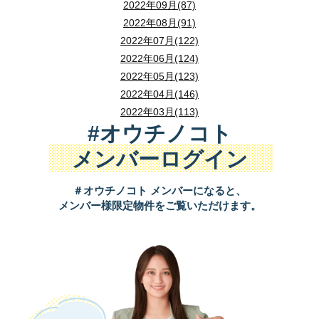
2022年09月(87)
揺れが収まった直後に確認すること
最初に家族の生活動線と譲れない条件を整理し、次に各
狭山不動産で住まい探しをご相談いただく際には、土
台座と本体の差し込みを確認し、棚の前縁から離して飾り
2022年08月(91)
足元に割れ物や避難を妨げる物を置かない
飲料と調理用を合わせて1人1日3Lとすると、4人家族の1
玄関ドアと勝手口
既存便器用の携帯トイレ
普段の便座を使いやすく
現地で水の流れと道路状況を見る
変形地の特徴別に間取りの考え方を比較
2022年07月(122)
揺れが収まった後は、けが人、火元、出口、足元、建物
懐中電灯と底の厚い履物を手の届く場所へ備える
狭山市・所沢市・入間市周辺でも、想定する災害や避
鍵の閉まり方に違和感がないか、ドアや枠に傷みがない
この量にはトイレや清掃に使う生活用水は含まれません
敷地と道路、隣接地との高低差や排水設備の位置を現地
2022年06月(124)
組み立て式の簡易トイレ
便器が使えない場所にも
ぬいぐるみ
この表では、敷地形状ごとに、建物配置、間取りの工夫
2022年05月(123)
狭い寝室で家具との距離を確保できない場合は、ベッドの向
けがの確認：
自分と家族の出血や打撲を確認し、可能
ただし、条件は物件ごとに異なるため、具体的な検討
窓・小窓・バルコニーに面した窓
比較的軽くても、高い位置から大量に落ちると視界や通路
熱源と調理器具がなければ食べられない食品もある
2022年04月(146)
避難と在宅継続の両方を考える
水を使って流す方法
排水設備が使える場合は
火元の確認：
揺れが収まってから安全を確かめ、使用
2022年03月(113)
敷地の特徴
検討しやすい工夫
掃き出し窓だけでなく、洗面室や浴室の小窓、バルコニ
米、乾麺、カップ麺、レトルト食品を備える場合は、カ
災害時に自宅へ留まれるとは限らないため、在宅避難の
就寝位置に加え、家具が転倒した後もドアまで移動できるか確認しま
#オウチノコト
出口の確保：
周囲を確認して玄関や窓を開け、避難で
缶バッジ・キーホルダー
最初に、既存便器が安全に使えるかと家族の利用方法を
メンバーログイン
台形に近い土地
建物を整った形にし、斜め
庭・物置・屋外設備
新築戸建・注文住宅で考えたい備蓄収納
足元の保護：
ガラス片などに備え、底の厚い履物を使
壁面ボードは、ボード本体とフックの両方を確認します。
1週間分の備蓄例を品目別に比較
地震で家具を倒さないための固定方法
狭山不動産エリアで見られやすい検討条件
脚立、自転車、収納用品などが窓へ近づく足場になって
情報収集：
自治体、気象情報、放送など信頼できる情
＃オウチノコト メンバーになると、
三角形に近い土地
広い側に建物を寄せ、角を
新築戸建や注文住宅では、収納量だけでなく、普段使い
メンバー様限定物件をご覧いただけます。
建物周辺の確認：
傾き、大きな損傷、火災、塀や電柱
この表では、必要量の目安、役割、確認したい点、保管
額縁・ポスター
L型金具で壁の下地へ固定する
狭山不動産で住まい探しをご相談いただく際には、土
旗竿状の土地
道路から建物までの部分を
完成済みの新築戸建を比較するときは、キッチン収納や
地域の防災情報で確認したいトイレ関連項目
窓や建具は、位置だけでなく開閉のしやすさや周囲との干渉
旅行中の防犯対策を比較して選ぶ
重量のある額縁は、壁の下地と金具の耐荷重を確認します
ガス臭がある場合は、火をつけたり電気のスイッチを操
L型金具は、家具と壁を直接つなぐ固定方法です。ただし、
住宅レジリエンスを検討するときは、日当たりやプラ
備蓄項目
4人×1週間の計算例
注文住宅では、キッチン近くのローリングストック用収
奥行きが深い土地
中庭や吹き抜けなど、建物
地域の防災情報では、断水状況だけでなく、下水道の使
この表では、留守の見え方、侵入のしにくさ、異変の把
敷地と周辺環境は建物と切り離さずに確認する
狭山市も、壁の中にある桟へ確実に固定することが重要だと
円盤・画集・雑誌
狭山市・所沢市・入間市周辺でも、敷地や建物の条件
水
84L
地震後の行動は危険の種類と避難の必要性で比
一部が細くなった土地
細い部分を収納、庭、自転
断水の対象範囲と復旧に関する案内
日常使いできる備蓄収納を住まいづくりから考える方
重い物は棚の下段へ入れ、棚全体の重心を下げます。前方
2Lボトル42本
防犯対策
確認したい点
突っ張り棒は取り付け位置と天井の強度を確認する