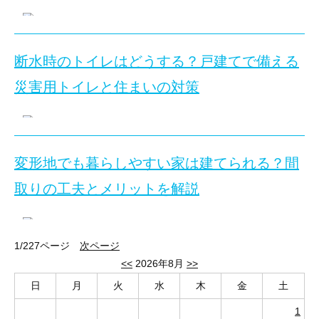
まとめ
向いている人：
特別な防災食を余らせず、日常の食
建物への被害を抑える構造や外皮計画が検討されて
この記事でわかること
よくある質問（FAQ）
参考・出典リンク
監修
4人家族の非常食はどれくらい必要？1
確認したいこと：
家族の食事回数、飲料水、調理に
停電や断水時に利用できる代替手段が整理されてい
強い揺れを感じたら、落下物や転倒する家具から離れ、頭と
家具の下敷きにならないための基本対策
断水時のトイレはどうする？戸建てで備える
迷う場合の判断軸：
「そのまま食べられる食品」と
新築戸建の内覧は「暮らしやすさ」と「変え
設備や配管を点検・交換しやすい配置になっている
「家族4人の備蓄量は、結局どれくらい用意すればよい
旅行中の空き巣対策は、出発前に何を確認す
災害用トイレと住まいの対策
修理時に人や資材が出入りできる接道や作業経路が
この記事のポイント：地震発生時は、耐震性への過信
まず押さえたいポイント｜グッズより先に人
寝室で避けたい家具とベッドの位置関係
新築戸建の内覧では、室内の見栄えよりも、家族の暮
この記事では、4人家族が自宅で1週間過ごす想定で、
図面、仕様書、保証、修理窓口などの情報を確認で
結論として、玄関や窓を施錠するだけでなく、郵便物
地震発生時にとるべき行動｜机の下に
まず生活動線や部屋の使い方を確認し、次に採光、窓
フィギュアやアクスタの転倒防止を考えるときは、個々のグ
L型金具や突っ張り棒を使う際の注意点
1週間分の食料備蓄は「普段の食品＋調理不要
向いている人：
夏休みの旅行や帰省で戸建てを長期
目次
変形地でも暮らしやすい家は建てられる？間
感じ方や必要な条件は家族ごとに異なるため、その場
この記事では、断水時のトイレをどう使うか、戸建て
地震が起きたとき、「すぐ机の下に入る」「火を消す」
避難経路を空ける
部屋別に確認したい家具転倒防止対策
スーパーで買える普通の食品でも、主食・主菜・副菜
確認したいこと：
玄関・窓の施錠、郵便物、宅配、
住宅レジリエンスと「復旧しやすい家」の基本
取りの工夫とメリットを解説
朝起きてから就寝までの動きを室内でたどる
非常食とローリングストックの基本
玄関、廊下、室内ドア、掃き出し窓へ続く動線には、倒れ
本記事では、揺れている最中、揺れが収まった直後、避
迷う場合の判断軸：
外から近づきやすい場所と、留
断水時のトイレはどうする？戸建てで
家族の人数×7日×1日3食で、食事回数の目安を出す
内見で家具配置と避難経路を確認する方法
家具・家電を置いた状態の広さを想像する
家族4人の備蓄量を決める判断基準
住宅レジリエンスを考えるときは、災害前の備え、災害
主食だけでなく、たんぱく質や野菜を補える食品を
1/227ページ
次ページ
寝る場所から離す
窓の位置と外からの視線を確認する
災害や設備トラブルで断水すると、飲み水だけでなくト
4人家族の1週間分を具体的に計算
住宅レジリエンスとは、災害などの負荷に対して被害を
地震が起きたら、最初に何をすればよいです
<<
2026年8月
>>
飲料水とカセットコンロなどの熱源を食品とは別に
ベッドや布団の頭側、枕元、ソファの背後には、背の高い
変形地でも、敷地の形に合わせて建物配置や生活動線
収納量だけでなく出し入れのしやすさを見る
1週間分の備蓄例
戸建てでは、既存便器に取り付ける災害用トイレの備蓄
大きな地震では、建物の損傷だけでなく、家具や家電の転倒
日
月
火
水
木
金
土
長期不在の防犯は「留守に見せない・入りに
期限の近いものから食べ、使った分を買い足す
復旧しやすい家とは、被害が生じた場合でも損傷範囲を
建物、外構、周辺環境を一続きで確認する
結論として、地震発生時は移動や火の始末よりも、自
地域の災害リスクと備蓄日数
1
この記事では、狭山市が公開している家庭内の安全対策や、
棚本体を固定する