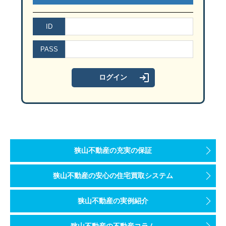
変形地では、土地の面積だけでなく、実際に建物や駐
日常で使う食品を手前から取り出し、使った分を補充する仕
狭山不動産の注文住宅ページで住まいづくりの考え方
固定方法
確認したいポイント
会員登録すると、狭山市を中心とした物件情報を確認で
スーパーで1週間分を備蓄する基本ステップ
避難場所だけでなく、塀や落下物を避けられる経路を複数確
新築戸建の見学では、完成した間取りや設備が家族に合
ただし、条件は物件ごとに異なるため、具体的な検討
ID
注文住宅と新築戸建で確認したいトイレ防災の
L型金具
壁の下地や桟へ適切に固定できるか
#オウチノコト メンバーに登録する
地域の災害リスクに合わせて備蓄日数を確認す
備蓄は、一度に大量購入するより、必要量を数えて普段
PASS
防災や住まい選びに関する情報を確認したい方へ
間取りや設備を自分たちの希望から考えたい方へ
突っ張り棒
家具の奥側・左右両端付近へ垂直に
注文住宅は収納や動線を計画段階から検討しやすく、新
狭山不動産エリアで見られやすい検討条件
1週間分は全国共通の参考目安ですが、実際に必要な量
家族の人数、年齢、食事量、アレルギー、持病、乳幼
狭山不動産のスタッフブログから住まい探しの関連記
変形地では注文住宅と新築戸建をどう比較する
狭山不動産の注文住宅で住まいづくりの考え方を確認
ベルト式器具
家具、壁、テレビ台など、取り付け
部屋別に考える安全な推し活グッズの配置
地震ではライフライン停止、水害では早めの避難が必要
狭山不動産で住まい探しをご相談いただく際には、狭
住まいの選択肢
確認したい点
家族の人数×7日×1日3食で、必要な食事回数の目安を
ストッパー式器具
製品の指定位置へ設置し、ほかの固
注文住宅と新築戸建では、変形地に対する確認方法が異
自宅にある常温食品を、主食・主菜・副菜・補食・飲
新築戸建や注文住宅では、建物の耐震に加え、家具を
注文住宅
トイレ近くの収納、換気、
寝室
地域と周辺環境から確認したい防犯ポイント
不足分をスーパーの買い物で少しずつ追加する
新築戸建やモデルハウスを効率よく見学したい方へ
粘着マット
対象物の重量、材質、使用期限、設
災害への備えを含めて住まいの条件を整理しま
狭山不動産エリアで見られやすい検討条件
注文住宅で検討する場合
ただし、土地と建物の条件、災害リスク、指定避難場
寝室では、就寝中に地震が起きる可能性を考えます。枕元や
新築戸建
既存収納、便器周りの作業
加熱不要の食事を含め、1日分の献立を実際に試す
住宅防犯は建物の設備だけでなく、道路、隣地、植栽、
家具転倒防止器具を使用する際の主な確認点
夏休みはモデルハウス見学のチャンス？新築を効率よ
注文住宅では、敷地形状に合わせて建物の位置、窓、収
狭山市・入間市・所沢市周辺で注文住宅や新築戸建を
狭山不動産の充実の保証
狭山不動産で住まい探しをご相談いただく際には、狭
賞味期限の近いものを手前に置き、食べた分を買い足
リビング
中古住宅・リフォーム
配管状態、収納追加の可否
具体的な物件を決める前の段階でも、家族構成や重視
道路や隣地から玄関・窓がどう見えるか
狭山不動産の安心の住宅買取システム
固定器具は説明書に従って使用してください。
新築戸建で検討する場合
季節や家族構成の変化に合わせて、内容と保管場所を
戸建住宅では、床下収納、パントリー、玄関収納など
リビングでは、ソファで長時間過ごす場所と棚の転倒方向を
注文住宅・新築戸建で耐震と避難をどう考える
道路から住宅内部が見えすぎる状態はプライバシーに影
家具の重量や高さ、壁・天井の構造によって適切な方法
新築戸建では、建物と敷地の使い方を実際の状態や計画
時間帯による日当たりや周辺環境の違いも確認したい
最初に、現在の家族構成と自宅避難時の使い方を整理し
住宅レジリエンスを含む住宅購入の条件を相談する
狭山不動産の実例紹介
書斎・趣味部屋
住まい選びでは、建物の耐震性と、地震後も安全に行動
夜間の明るさと人目
夏の内見は何時に行く？時間帯別チェック
狭山不動産の不動産コラム