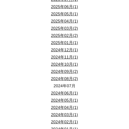
次に、住宅ローンの契約者、残債、連帯債務者、連帯保証人、
性能を正しく比較するには「等級」だけでなく、具体的なUA値・η
カーボンニュートラルの実現に向けて、住宅分野でも新築住宅を中
定年退職は、老後の住まいを具体的に整える際の節目となるタイミ
2025年06月(1)
2.延べ床面積30坪の家は広い？狭い？
1-2.夫婦がそれぞれにペアローンを組む
2-4. 生活しやすい間取りか確認する
2025年05月(1)
1-1.注文住宅の新築
2-1. 印紙税
夫婦間で「離婚後は片方が支払う」と決めたとしても、金融機
退職金を住宅資金に充てやすい点も、このタイミングの特徴ですが
2025年04月(1)
ペアローンとは、夫婦それぞれが同じ金融機関で別々に住宅ローン契
延べ床面積30坪は約100m2で、
注文住宅の平均住宅面積118.5m2
暮らしやすさは、部屋数や広さだけで判断できるものではありませ
高い省エネ性能を備えた新築計画で補助を受けられる制度が「注文
2025年03月(2)
印紙税は、不動産売買契約書や住宅ローン契約書などの「課税文書
特に、連帯債務や連帯保証が残っている場合、離婚後も相手の
出典：
住宅金融支援機構「2024年度 フラット３５利用者調査」
3.GX志向型住宅の主な条件4つ
一方で、
ローン契約が2本になるため事務手数料や保証料が二重に
2025年02月(2)
玄関からリビング、キッチンから洗面所、洗面所から物干し場まで
対象住宅は長期優良住宅またはZEH水準住宅で、床面積50～240
1-2.地域
2-1. ZEH住宅
不動産売買契約書の場合、契約金額が1,000万円超5,000万円
2025年01月(1)
1-3. どちらかが住み続ける予定があるか確認する
出典：
子育てエコホーム支援事業【公式】「注文住宅の新築」
借入額は夫婦で柔軟に設定でき、たとえば夫3,000万円、妻1,
GX志向型住宅として認められるには、省エネと創エネの両面で高
2024年12月(1)
断熱等級を選ぶ際は、建築地の地域特性を考慮することが不可欠で
出典：
国税庁「No.7140 印紙税額の一覧表（その1）第1号文書か
ZEH住宅とは、
高断熱・高気密な外皮性能と高効率な設備機器によ
2.2026年は住宅購入のタイミングとして「OK！」と言
2024年11月(1)
自宅を売るかどうかは、どちらかが住み続ける必要があるかに
ここでは、GX志向型住宅の条件を紹介します。
2024年10月(1)
北海道や東北などでは、冬の暖房負荷が大きいため、等級6〜7を
地域条件や建築仕様に応じて「Nearly ZEH」や「ZEH＋」とい
2-1.必要な土地の広さの目安
2026年は、条件を見極めれば住宅購入を前向きに検討できるタイミ
2024年09月(2)
ただし、住み続ける場合でも、住宅ローンの支払い能力や名義
2-5. 室内設備や内装の状態を確認する
地域の気候と暮らし方を踏まえ、自分たちに合った断熱等級を選ぶ
2024年08月(2)
延べ床面積30坪の家に必要な土地は、
建ぺい率（土地に対する建築
住宅価格は高止まりが続き、金利は上昇局面にある一方で、補助金
1-2.新築分譲住宅の購入
1-3.収入合算契約（連帯債務型）で住宅ローンを組む
2024年07月
床や壁、建具、キッチン、浴室などの内装・設備は、入居後の使い
2-2. 登記費用
1-4. 財産分与としてどう扱うか確認する
2024年06月(1)
道路斜線や北側斜線、駐車場、庭の取り方でも有効面積は減るため
現在の市場環境と制度を踏まえ、自分に合った条件で判断すること
省エネ性能の高い分譲住宅を購入する場合にも補助を受けることが
連帯債務型の収入合算契約は、夫婦の収入を合算して借入額の審査
3-1.断熱等性能等級が6以上
網戸やシャッター、照明、カーテンレールなどは物件によって標準
2024年05月(1)
2-2. LCCM住宅
登記費用は、土地や建物の所有者であることを公的に示すため、法
自宅は、婚姻中に夫婦で築いた財産として、財産分与の対象に
2024年04月(1)
住宅は、長期優良住宅またはZEH水準住宅のいずれかに該当し、床面
また、連帯債務型は夫婦双方が住宅ローン控除を利用できるので、
断熱等性能等級6以上は、外気の影響を受けにくい高い断熱性能を
2.断熱等級6と7の違い
2024年03月(1)
さらに住宅ローンを利用する場合は、抵当権設定登記が必要となり
LCCM住宅とは、
建築時から居住中、解体・廃棄に至るまで、住宅の
売却して現金化すれば、売却代金から住宅ローン残債や売却諸
出典：
子育てエコホーム支援事業【公式】「新築分譲住宅の購入」
また、借入額の取り扱いは「夫婦二人が4,000万円ずつ返す」よう
2024年02月(1)
断熱等性能等級は1～7の段階で評価され、等級6は現行の省エネ
出典：
国税庁「No.7191 登録免許税の税額表」
ZEH住宅と同様に、居住時の一次エネルギー消費量をおおむねゼロ
断熱等級6と7はいずれも高い断熱性能を持ちますが、性能水準や
2024年01月(1)