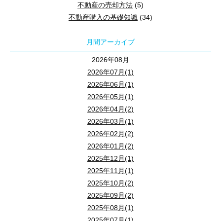
GX志向型住宅への関心が高まっている背景には、脱炭素社会の実
不動産の売却方法
(5)
フラット35の利用者調査によると、住宅タイプ別の「手持ち金（自己資
住宅省エネ2026キャンペーンとは
不動産購入の基礎知識
(34)
住まい選びでは、学区や通学距離、安全な通学路の確保を重視しま
出典：
住宅金融支援機構「2024年度 フラット３５利用者調査」
みらいエコ住宅2026事業（新築）
日本政府は2050年までに温室効果ガスの排出を実質ゼロにする目
売却価格が住宅ローン残債を上回る場合は、売却代金でローン
延べ床面積とは、
建物の各階の床面積を合計した面積のことで、「
共働き夫婦が住宅ローンを組む際は、世帯年収をどのように活用す
断熱等級とは、住宅の断熱性能を数値で示す国の基準
です。200
2-2. 周辺環境や立地条件を確認する
住宅の省エネリフォーム
新築注文住宅は、土地取得費や設計・建築に関わる手続きが多く、
月間アーカイブ
なお、
バルコニーや吹き抜けなどは条件によって延べ床面積に算入
制度活用のための注意点
ここからは、それぞれの特徴と注意点を解説します。
2022年の制度改正により、従来の最高等級4に加えて等級5、6、7
駅までの距離や通勤・通学ルートは、入居後の暮らしやすさに大き
離婚時の自宅売却では、「家を売るかどうか」より先に、「
2026年08月
1-1. カーボンニュートラルが求められる理由
このように、
住宅の種類によって必要な初期費用の目安や自己資金
まとめ
出典：
国土交通省「断熱性能」
2026年07月(1)
所沢市・狭山市・入間市周辺で建売住宅を見る際は、西武池袋線・
1-4.子どもが独立して夫婦のみの生活になるタイミング
カーボンニュートラルが求められる最大の理由は、地球温暖化によ
2026年06月(1)
2.GX志向型住宅の購入時に利用できる補助金制度
2026年05月(1)
子どもが独立した後は、住まいの見直しを検討しやすいタイミング
2021年に公表されたIPCC第6次評価報告書では、人間の影響が
1-1. 登記名義を確認する
1-2.延べ床面積と建築面積の違い
2026年04月(2)
1.2024年に実施されていた子育てエコホーム支援事業と
1-1.単独で住宅ローンを組む
2026年03月(1)
このタイミングで住宅を購入する際は、階段の少ない間取りや平屋
まず確認したいのは、不動産の登記名義です。夫単独名義、妻
2. 住宅を購入するときに必要な初期費用の内訳
1-1.UA値・ηAC値
建築面積とは、
建物を真上から見たときの水平投影面積を指し、一
2026年02月(2)
単独で住宅ローンを組む方法は、共働き夫婦の中でも最もシンプル
2-3. 地盤や土地の状態を把握する
夫婦二人の生活に最適化した住まいに切り替えることで、無理のな
GX志向型住宅を購入する際は、国の補助金制度を活用することで
2026年01月(2)
共有名義の場合、家全体を通常の形で売却するには、原則とし
一方、延べ床面積は各階の床面積を合計したもので、建物全体の広さ
また、一般的に住宅ローンは団体信用生命保険（団信）への加入が
2025年12月(1)
地盤調査報告書は、
建物を支える土地の状態を確認するための重要
2025年度まで実施されていた「子育てグリーン住宅支援事業」は、
2024年に実施された子育てエコホーム支援事業は、省エネ性能の
2. カーボンニュートラルの実現に向けた省エネ住宅
2025年11月(1)
家の大きさを正しく把握するには、
真上から見た広さなのか、各階
購入時の記憶だけで判断せず、登記事項証明書などで現在の名
ただし、
単独契約では住宅ローン控除を利用できるのも契約者本人
あわせて、
土地の高低差、擁壁の状態、雨水の流れ、周辺道路との
出典：
子育てエコホーム支援事業【公式】「子育てエコホーム支援
2025年10月(2)
断熱等級を判断する上で欠かせない指標が、UA値とηAC値です。
住宅購入時の初期費用には、頭金の他にも税金や各種手数料、保険
この制度では、ZEH水準住宅や長期優良住宅に加え、より高い省エネ
2025年09月(2)
出典：
子育てグリーン住宅支援事業「事業内容」
1-2. 住宅ローンの契約内容を確認する
UA値（外皮平均熱貫流率）は、建物全体からどれだけ熱が逃げやす
1-5.定年退職を迎えたタイミング
2025年08月(1)
出典：
みらいエコ住宅2026事業「事業内容」
2025年07月(1)