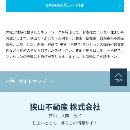
目地やつなぎ目にすきまがないか
出典：
資源エネルギー庁「令和７年度以降におけるZEH＋ （『ZEH+』
自宅を売却すると、売却代金や清算額をもとに、住み替え先、
SAYAMAグループHP
雨だれや変色が目立たないか
埼玉県入間市のE様邸は、延べ床面積98.54m2の3LDKで、ご夫婦
既存住宅の性能向上を目的としたリフォームでも、要件を満たせば
その結果、毎月の電気代やガス代、灯油代などの光熱費を抑えやす
不動産購入の基礎知識
出典：
子育てグリーン住宅支援事業「新築住宅の省エネ性能」
その他にも、
引っ越し費用や家具・家電の購入費、カーテンや照明
まとめ
特に離婚時は、生活費や住居費の負担が大きく変わることがあ
出典：
みらいエコ住宅2026事業「補助金の交付申請」
補助額は、工事内容ごとの補助額を合算した金額です。
補助上限は必
施工事例：#030 注文住宅をコスパで選ぶなら｜埼玉県入間市
また、中古住宅では固定資産税等精算金、不動産取得税の納付、場
見える範囲で瓦や屋根材に割れがないか
3-3. 国や自治体による補助金制度や税制優遇を活用できる
住宅購入で失敗しない方法とは？5つのポイント別に選び方を解説
出典：
子育てグリーン住宅支援事業【公式】「リフォーム」
ZEHはエネルギー収支ゼロを目指す住宅、長期優良住宅は耐久性
弊社は地域に根ざしたネットワークを駆使して、お客様により良い住まいを
住宅ローンの組み方は、共働き夫婦にとって家計設計と資産形成を
屋根材のずれがないか
4. 売却を急ぎすぎない方がよいケース
屋根
お届けします。狭山市・所沢市・入間市・川越市・飯能市・日高市の不動産
カーボンニュートラルの実現は国の重要な政策として位置付けられ
雨どいにゆがみや詰まりがないか
情報、土地、分譲、新築一戸建て･中古一戸建て･マンションの売買や賃貸物
どの契約方式にもメリットとデメリットがあり、どの組み方がよい
3-3.ヒートショックや熱中症のリスクを軽減できる
見えない部分の状態を担当者に確認できるか
件など不動産の事なら何でもお任せ下さい。狭山不動産は土地、一戸建て、
制度を上手に活用することで、初期費用の負担を抑えながら高性能
マンションの売却にも自信が有ります。まずは、お気軽にご相談下さい！
4-1. 住宅ローン残債が売却見込み額を上回る場合
高断熱住宅は、健康面においても大きなメリットがあります。
断熱
3-4.家事ラク収納上手な家（入間市）
3. 住宅の購入後にかかる費用
玄関ドアがスムーズに開閉できるか
3.2026年住宅支援制度の最新情報
売却価格より住宅ローン残債が多い状態は、一般的にオーバー
5.GX志向型住宅を購入する場合の補助金対象要件とは？
また、
夏場も室温が上がりにくくなるため、室内での熱中症対策と
不動産購入の基礎知識
埼玉県入間市のM様邸は、延べ床面積96.46m2の4LDK+小屋裏
鍵の動作に違和感がないか
こちらもおすすめ
玄関まわり
TOP
サイトマップ
ドアまわりにすきまがないか
2026年の住宅支援制度は、各省庁が2025年11月28日に発表し
この場合、売却代金だけでは住宅ローンを完済できないため、
GX志向型住宅の補助金を受けるには、対象となる人や住宅、期間
テーマカラーを決めた内装で統一感を出し、断熱性能の良さで暖房
3-4. 災害時の非常用電源確保や住宅の長寿命化につながる
住宅購入に必要な初期費用はいくら？内訳や抑えるポイントを解説
玄関照明や外灯の位置が使いやすいか
不動産購入の基礎知識
ここでは、補助金の対象となる要件を詳しく解説します。
住宅購入後の費用は、税金・保険料・修繕費といった継続的な支出
オーバーローンの可能性がある場合は、査定額と住宅ローン残
施工事例：#035 地元で実現・家事ラク収納上手な家｜埼玉県
住宅ローンの組み方とは？基本の流れや注意点をわか
太陽光発電設備や蓄電池を備えた省エネ住宅は、停電時でも一定の
不動産購入の基礎知識の記事をもっと見る →
車の出し入れがしやすい広さがあるか
3-4.結露の発生を防ぎ建物と家族の健康を守れる
不動産取得税
住宅や土地を取得した際に一度だけ課
4-2. 夫婦間で売却条件の合意ができていない場合
駐車場
前面道路の幅に余裕があるか
狭山、入間、所沢
また、高断熱・高気密構造は結露の発生を抑え、カビや腐食による
3-1.住宅省エネ2026キャンペーンとは
不動産購入の基礎知識
断熱等級6・7の住宅では、壁や窓の表面温度が下がりにくく、結露
住まいとまち、暮らしの情報サイト
車のドアを開けるスペースがあるか
売却価格、売却時期、引渡し時期、売却にかかる費用負担、売
頭金はいくらが理想？目安金額・金額を決める際のポ