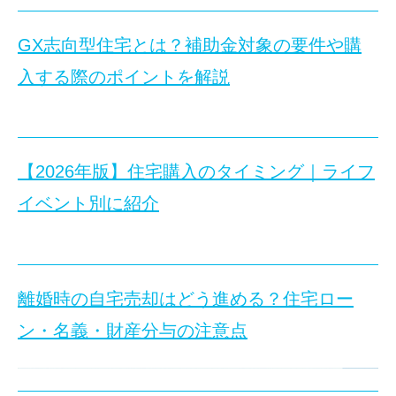
GX志向型住宅とは？補助金対象の要件や購
建売住宅は、土地と建物をまとめて購入でき、価格や入居時期を把
入する際のポイントを解説
当記事では、建売住宅を購入する前の注意点や、所沢市・狭山市・
【2026年版】住宅購入のタイミング｜ライフ
GX志向型住宅とは、省エネと再生可能エネルギーを組み合わせて
■目次
イベント別に紹介
建売住宅とは？
日本では2050年のカーボンニュートラル実現を目標に掲げ、住宅
建売住宅と注文住宅の違い
当記事では、GX志向型住宅の定義や条件、補助金制度、メリット
建売住宅を購入する前の注意点
物件価格と追加費用を確認する
離婚時の自宅売却はどう進める？住宅ロー
住宅購入のタイミングは、人生設計に直結する大きな決断となりま
周辺環境や立地条件を確認する
ン・名義・財産分与の注意点
地盤や土地の状態を把握する
また、近年は住宅価格の高止まりや住宅ローン金利の上昇など、市
■目次
生活しやすい間取りか確認する
GX志向型住宅とは？
当記事では、ライフイベント別に見る住宅購入のタイミングと、20
室内設備や内装の状態を確認する