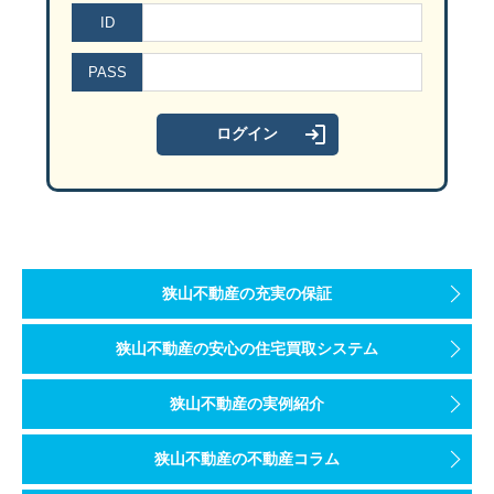
3. 自宅を売却するメリット
共働き前提で住宅ローンを組む場合、将来の収入変動が返済計画に
断熱等級6・7の住宅は、現行基準の中でも最高水準の断熱性能を
GX志向型住宅は、断熱性能やエネルギー削減率においてより高い水
ID
住宅ローンを利用する場合、火災保険への加入はほぼ必須です。
保
施工事例：#024 無駄のない間取で叶える、あったかハウス｜
補助対象となるのは、グリーン住宅支援事業者と不動産売買契約を
対策としては、借入額を無理のない範囲に抑えること、返済期間を
ここでは、断熱等級6・7の家を建てることで得られる具体的なメリ
地震保険は任意加入ですが、火災保険だけでは地震を原因とする火
PASS
出典：
子育てグリーン住宅支援事業【公式】「新築分譲住宅の購入
3-1. 財産分与を整理しやすくなる
項目
GX志向型
まとめ
長期契約や耐震性能に応じた割引制度もあるため、複数社の見積も
建売住宅の見学では、外回り、室内、水回り、電気設備を分けて確
自宅を売却する大きなメリットは、不動産という分けにくい財
3-1. 高い断熱性と省エネ性能により光熱費を大幅に削減で
断熱性能
等級6以
住宅購入のタイミングは、ライフイベントと市場環境の両面から総
カーボンニュートラルを目指した住宅は、
高断熱・高気密構造によ
不動産を片方が持ち続ける場合、「いくらの価値として見るか
3-2.海外アパートメント風の家（狭山市）
2-3.離婚後も継続する返済義務と金銭トラブル
3-1.一年中快適な室温を維持できる
一方で、2026年は住宅価格の高止まりや金利上昇といった状況が
一次エネルギー消費量削減率（再エネ除く）
35％以上（等
2-3.賃貸住宅の新築
今後も電気代の上昇が予想される中、
日常的なランニングコストを
ただし、売却価格から住宅ローン残債、仲介手数料、登記費用
埼玉県狭山市のM様邸は、延べ床面積99.72m2の3LDKで、ご夫
2026年に住宅購入を検討する際、大切なのは現在の状況を正しく
断熱等級6・7の住宅は、外気温の影響を受けにくく、年間を通して
2-7. 住宅ローン諸費用
3-1. 外回りのチェックリスト
省エネ性能の高い賃貸住宅を新築する場合も、要件を満たせば補助
一次エネルギー消費量削減率（再エネ含む）
100％以
リビング直結の洗面室はリゾートホテルのような雰囲気で、アクセン
狭山不動産の充実の保証
さらに、
部屋ごとの温度差が小さくなることで、廊下やトイレ、脱
3-2. 住宅ローンや共有名義の関係を整理しやすい
住宅ローンを組む際には、借入額とは別に諸費用が発生します。
代
外回りは、建物の状態だけでなく、防犯性や駐車のしやすさ、隣地
対象物件は戸建住宅から共同住宅まで幅広く、性能証明・床面積・
夫婦で住宅ローンを組んだ場合、離婚しても返済義務が直ちに消え
HEMS導入
必須
施工事例：#028 ここはモダンな海外アパートメント？｜埼玉
出典：
子育てグリーン住宅支援事業【公式】「賃貸住宅の新築」
売却代金で住宅ローンを完済できる場合、抵当権を抹消し、住
狭山不動産の安心の住宅買取システム
保証会社を利用する場合は住宅ローン保証料も必要で、一括前払い
こちらもおすすめ
3-2. 一年中快適な室温が保たれヒートショック等の健康リ
チェック場所
確認ポイント
また、住宅が共有名義になっている場合、売却には名義人全員の同
「みらいエコ住宅2026事業」の補助金（目安）
最大125万
共有名義や連帯債務、連帯保証が残ったままだと、離婚後も不
狭山不動産の実例紹介
高気密・高断熱の省エネ住宅は、夏は涼しく冬は暖かい室内環境を
住宅ローンは長期にわたる契約であるため、万が一の離婚を想定し
汚れや塗装ムラがないか
3-2.冷暖房効率が向上し光熱費を大幅に削減できる
狭山不動産の不動産コラム
補助の対象世帯
すべての
室温が安定した住環境は身体への負担が少なく、季節を問わず快適
3-3. 新生活の資金計画を立てやすくなる
割れや亀裂がないか
3-3.コスパ抜群の家（入間市）
外壁
2-4.リフォーム
断熱等級6・7の家では、冷暖房によって調整した室温が外気の影響
2-8. その他の費用