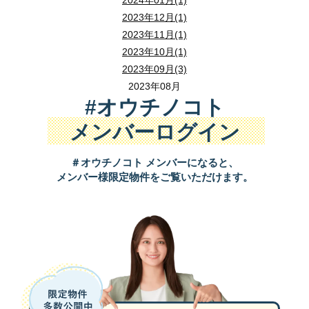
2-2.間取りの目安
2-1.住宅価格：今後も続く高止まり傾向
出典：
みらいエコ住宅2026事業「新築住宅の省エネ性能」
財産分与は法律面、税務面の確認も関係します。判断に迷う場
2-6. 点検口の有無や位置を確認する
2023年12月(1)
ここでは仕様、省エネ性能、暮らしの快適さという3つの視点から、
住宅価格は今後下がる可能性は低く、「高止まり」を前提に考える
2023年11月(1)
点検口は、入居後に水漏れや配線トラブル、床下の湿気などが起き
2023年10月(1)
1-3.リフォーム
価格下落を待つ間に金利が上昇すると、結果的に総支払額が増える
1-4.収入合算契約（連帯保証型）で住宅ローンを組む
2023年09月(3)
床下では湿気やカビ臭、配管まわりの状態、天井裏では断熱材や配
延べ床面積30坪（約100m2）は、
3LDK～4LDKを組みやすい広さ
2-3. 不動産取得税
2-3. 長期優良住宅
2023年08月
性能向上を目的とした住宅リフォーム工事にも補助が受けられます
3-2.一次エネルギー消費量削減率（再エネ除く）が35％以
連帯保証型の収入合算は、夫婦の収入を合算して借入額を増やす点
#オウチノコト
LDKを少しコンパクトにしたり、1室を和室にしたりすると、来客
不動産取得税は、土地や建物を購入・贈与・新築した際に、取得者
長期優良住宅とは、
長期間にわたり良好な状態で住み続けられる住
2-1. 仕様の違い
補助額は工事内容ごとの合計で、原則1戸あたりの上限額は20万円
再生可能エネルギーを除いた一次エネルギー消費量を35％以上削減
メンバーログイン
しかし、
連帯保証人は債務者ではないため、住宅ローン控除を利用
出典：
子育てエコホーム支援事業【公式】「リフォーム」
納付時期は取得後すぐではなく、数か月から1年以上経過してから
従来の建て替えを前提とした住宅とは異なり、耐久性や維持管理の
断熱等級6と7の最大の違いは、求められる断熱仕様の水準です。
等
2-2.金利動向：利上げ・長期金利の上昇を意識した選択が
一次エネルギー消費量には、冷暖房や給湯、照明、換気など住宅全
それでも
連帯保証型が選ばれる理由は、取り扱う金融機関が多く、
＃オウチノコト メンバーになると、
2-7. 住宅性能評価書の有無を調べておく
出典：
みらいエコ住宅2026事業「新築住宅の省エネ性能」
出典：
総務省「不動産取得税」
具体的には、断熱材の厚みを増やす、熱伝導率の低い素材を採用す
メンバー様限定物件をご覧いただけます。
連帯保証型は選択肢の幅が広い一方で、控除が使えない、団信の補
住宅性能評価書があると、建物の性能を第三者機関の評価で確認し
2-3.家族構成の目安
等級6でも高性能住宅と言えますが、等級7は仕様面で一段上のレベ
2. 離婚時の自宅は「売却」「住み続ける」
内覧時や契約前には、
評価書の有無に加え、どちらの評価書を取得
2.2025年からは子育てグリーン住宅支援事業に
住宅ローン金利は上昇局面に入り、将来を見据えた選択が欠かせな
2-4. 認定低炭素住宅
3-3.一次エネルギー消費量削減率（再エネ含む）が100％以
日本銀行は2025年に政策金利を0.75％へ引き上げ、これは約3
2-4. 固定資産税・都市計画税
認定低炭素住宅とは、
地球温暖化の原因となる二酸化炭素の排出を
離婚時の自宅の扱いは、売却だけが選択肢ではありません。実
延べ床面積30坪（約100m2）は、
夫婦と子ども1～2人の家庭に向
2.共働き夫婦が一緒に住宅ローンを組む場合の注意点
金利タイプの選択に加え、「借入額を抑える」「頭金を増やす」な
一般地域の戸建住宅では、再生可能エネルギーを含めた一次エネルギ
固定資産税は、毎年1月1日時点で土地や建物を所有している人に課
長期優良住宅が住宅の耐久性や維持管理を重視するのに対し、認定
2-2.省エネ性能の違い
2-1. 売却する場合
家族の人数が増える場合は、個室を広げすぎない、共有収納を増や
出典：
みらいエコ住宅2026事業「新築住宅の省エネ性能」