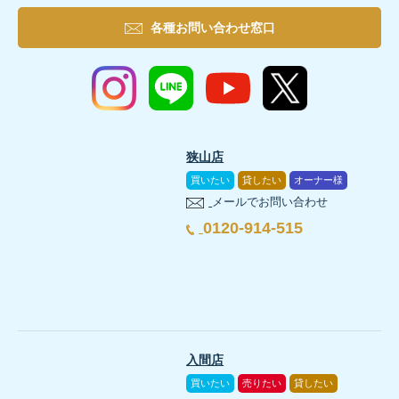
固定資産税
住宅省エネ2026キャンペーンは、複数の支援制度を一度に利用で
5-1.補助対象となる方
また、結露によって発生しやすいカビやダニは、アレルギーや呼吸
固定資産税は、毎年1月1日時点の所
3-5.平屋感覚の1.5階建（所沢市）
各種お問い合わせ窓口
都市計画税
隣地との境界が分かりやすいか
たとえば、購入希望者から申込みが入っても、片方が価格に納
敷地境界
不動産購入の基礎知識の記事をもっと見る →
さらに、国土交通省と環境省は、
GX志向型住宅や長期優良住宅、Z
GX志向型住宅の補助対象は、世帯の条件に関係なく幅広い家庭が対
境界標やブロック塀の位置に違和感がないか
所沢市上新井2丁目の実例は、延べ床面積102.10m2（1階67.07m
出典：
経済産業省「住宅の省エネ化の支援強化に関する予算案が閣
まとめ
火災保険料
4-3. 税金や特例の確認が済んでいない場合
対象となるのは、登録された「みらいエコ住宅事業者」と不動産売
住宅ローンを利用する場合、火災保険
キッチン近くにパントリーを配置し、水回りへつながる家事動線も
地震保険料
カーボンニュートラルは、温室効果ガスの排出量と吸収量を差し引い
外回りは、室内よりも見落としやすい部分です。
インターホンの位
3-5.遮音性が高く静かな住環境を実現できる
マイホームを売却して利益が出る場合、譲渡所得税の対象にな
なお、
ZEH水準住宅や長期優良住宅の場合は子育て世帯または若者
施工事例：#051 庭とつながる、平屋感覚の1.5階建｜所沢市上
出典：
みらいエコ住宅2026事業「注文住宅の新築」
修繕・リフォーム費用
持ち家の場合、経年劣化に伴う修繕や
これから家づくりを検討する際は、環境配慮という視点だけでなく
狭山店
断熱等級6・7の住宅は、断熱材の厚みが増し、気密性も高くなるた
国税庁では、一定の要件を満たすマイホーム売却について、譲渡
買いたい
貸したい
オーナー様
3-2.みらいエコ住宅2026事業（新築）
メールでお問い合わせ
また、
室内の音が外へ漏れにくくなるため、プライバシー性も高ま
マンション特有の費用
マンションでは、管理費や修繕積立金
また、離婚に伴って土地や建物などを財産分与する場合、税務
みらいエコ住宅2026事業は、
省エネ性能の高い新築住宅を支援する
0120-914-515
3-2. 室内のチェックリスト
こちらもおすすめ
税金に関する判断は個別事情によって変わるため、税務署や税
3-6.趣味を楽しむ家（入間市）
また、いずれも多様な要件を満たす必要があります。
基本的な補助額
5-2.補助対象となる新築住宅
住宅を購入した後もさまざまな費用がかかるので、住宅ローンの返
室内は、入居後に毎日使う場所だからこそ、見た目だけでなく動き
出典：
経済産業省「住宅の省エネ化の支援強化に関する予算案が閣
入間市扇町屋5丁目の実例は、
延べ床面積98.95m2の3SLDK
補助対象となる住宅は、一定の条件を満たした新築住宅に限られま
不動産購入の基礎知識
5. 住宅ローンが残っている場合の注意点
3-6.補助金や税制優遇などの恩恵を受けられる
チェック場所
確認ポイント
断熱等級6・7のメリット・デメリットとは？等級ごと
WICや納戸も活用して季節物や趣味道具を分散収納でき、室内干し
主な条件として、GX志向型住宅の性能基準を満たすことに加え、床面
断熱等級6・7の住宅は、高い省エネ性能を備えているため、国や自
入間店
出典：
みらいエコ住宅2026事業「事業内容」
ドアや鍵がスムーズに動くか
5-1. 売却代金で完済できるかを確認する
施工事例：#053 収納が整う、趣味を楽しむ家｜入間市扇町屋5
買いたい
売りたい
貸したい
まとめ
不動産購入の基礎知識
これらの制度を活用すれば、初期費用が高くなりやすい高断熱住宅
靴や傘をしまえる収納量があるか