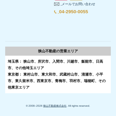
窓の位置が家具配置の邪魔にならないか
居室
メールでお問い合わせ
6. 財産分与・税金で確認したいポイント
収納量が十分か
04-2950-0055
4-2.効率的な家事動線と生活動線をつくる
生活動線に使いにくさがないか
延べ床面積30坪の家では、家事動線と生活動線を短くまとめると、
6-1. 財産分与の話し合いには期限が関係する場合がある
3-9.CO2排出量を削減し地球環境の保護に貢献できる
まとめ
棚板にがたつきがないか
5-5.手続き期間
買い物動線は玄関からパントリーまでを短くし、重い荷物を運ぶ負
裁判所では、財産分与について、夫婦が婚姻中に協力して取得
扉がスムーズに動くか
断熱等級6・7の住宅は、冷暖房に必要なエネルギー量を抑えられる
収納
省エネ性能の高い住宅を取得・改修するための補助制度は、2024
奥行きが持ち物に合っているか
補助金の申請には期限があり、スケジュール管理が重要です。
交付
さらに、太陽光発電や蓄電池などの設備と組み合わせることで、環
また、財産分与について当事者間で話し合いがまとまらない場合
狭山不動産の
営業エリア
収納量が十分か
住宅取得やリフォームを検討している場合は、制度の要件・申請期
その後、工事完了の報告や最終的な完了報告も期限内に行う必要があ
埼玉県： 狭山市、所沢市、入間市、川越市、飯能市、日高
自宅の売却を財産分与とあわせて考える場合は、時期の確認も
出典：
みらいエコ住宅2026事業「事業内容」
家族構成の変化に対応しやすいか
市、その他埼玉エリア
4-3.収納の量と配置をバランスよく計画する
在宅ワークに使える場所があるか
東京都： 東村山市、東大和市、武蔵村山市、清瀬市、小平
間取り
6-2. 不動産を渡す場合は税務上の確認が必要
こちらもおすすめ
子ども部屋として使いやすい部屋があるか
市、東久留米市、西東京市、青梅市、羽村市、瑞穂町、その
延べ床面積30坪の家では、
収納を増やしすぎると居住スペースが狭
4.断熱等級6・7の家を建てるデメリット・注意点
他東京エリア
将来の寝室として使える部屋があるか
離婚に伴い、土地や建物を財産分与として相手に渡す場合、税
まず衣類、日用品、季節物など荷物を棚卸しし、使う場所の近くに
断熱等級6・7の住宅は、多くのメリットをもたらす一方で、建築
6.GX志向型住宅を購入するメリット
不動産購入の基礎知識
国税庁では、財産分与が土地や建物などで行われたときは、分
長期優良住宅のメリット・デメリットとは？認定基準
室内を見る際は、図面だけで判断せず、実際に歩いて生活場面を想
© 2008–
2026
狭山不動産株式会社
. All rights reserved.
この点は誤解されやすく、「離婚の財産分与だから税金は関係