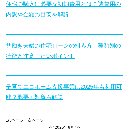
光熱費の負担を抑えやすい
住宅の購入に必要な初期費用とは？諸費用の
住宅づくりを考え始めたとき、「カーボンニュートラル」や「ZE
必要な土地の広さの目安
離婚時の自宅売却では、売却を急ぐ前に、登記名義、住宅ロ
快適な室内環境を維持しやすい
1.【ライフイベント別】住宅購入のタイミング5選
内訳や金額の目安を解説
間取りの目安
将来の資産価値の維持・向上につながる
建売住宅とは、
土地と建物がセットで販売される住宅のことです。
当記事では、カーボンニュートラルと住宅の関係を整理し、省エネ
■目次
売却代金で住宅ローンを完済できる場合は、財産分与や
家族構成の目安
災害時にも安心して暮らしやすい
断熱等級とは？基準・選び方も解説
一方で、
土地探しと建築会社選びを別々に進める必要がなく、完成
延べ床面積30坪の間取り・施工事例
GX志向型住宅を購入するデメリット
売却価格より住宅ローン残債が多い場合は、不足分の準
UA値・ηAC値
無駄のない間取りを叶えた家（入間市）
立地や設備条件によって効果が左右される
共有名義や連帯保証が残る場合は、離婚後も相手との関
地域
共働き夫婦の住宅ローンの組み方｜種類別の
住宅購入のタイミングは、ライフイベントに合わせて判断するのが
海外アパートメント風の家（狭山市）
住宅の購入は、多くの人にとって人生で最も大きな買い物の1つで
購入できる住宅や補助金の対象条件に制約がある
■目次
断熱等級6と7の違い
所沢市・狭山市・入間市周辺で検討する場合は、査定額
特徴と注意したいポイント
コスパ抜群の家（入間市）
設備ごとに維持管理が必要になる
カーボンニュートラルとは
ここでは、住宅購入のタイミングをライフイベント別に紹介します
当記事では、住宅購入時に必要となる初期費用の目安や具体的な内
仕様の違い
家事ラク収納上手な家（入間市）
GX志向型住宅を購入する際のポイント
カーボンニュートラルが求められる理由
1-1. 建売住宅と注文住宅の違い
省エネ性能の違い
平屋感覚の1.5階建（所沢市）
まとめ
カーボンニュートラルの実現に向けた省エネ住宅
快適さの違い
注文住宅とは、購入者が所有または購入する土地に、間取りや外観
趣味を楽しむ家（入間市）
ZEH住宅
■目次
断熱等級6・7の家を建てるメリット
子育てエコホーム支援事業は2025年も利用可
延べ床面積30坪の家づくりで意識するべき8つのポイント
共働き夫婦が住宅ローンを検討する際は、世帯年収をどのように活
LCCM住宅
■目次
ただし、注文住宅は土地探しや建築会社選び、設計の打ち合わせな
一年中快適な室温を維持できる
1. 離婚時の自宅売却で最初に確認したいこと
開放感を持たせて空間を広く見せる
能？概要・対象も解説
1-1.結婚を決めたタイミング
長期優良住宅
住宅購入に必要な初期費用の目安
冷暖房効率が向上し光熱費を大幅に削減できる
1.GX志向型住宅とは？
当記事では、住宅ローンの代表的な組み方の特徴と注意点を比較し
2. 離婚時の自宅は「売却」「住み続ける」「いったん保
効率的な家事動線と生活動線をつくる
認定低炭素住宅
住宅を購入するときに必要な初期費用の内訳
ヒートショックや熱中症のリスクを軽減できる
結婚を決めたタイミングは、新しい生活基盤を整える上で住宅購入
収納の量と配置をバランスよく計画する
スマートハウス
3. 自宅を売却するメリット
印紙税
結露の発生を防ぎ建物と家族の健康を守れる
1/5ページ
次ページ
デッドスペースを徹底的に有効活用する
共働きであれば、ペアローンを活用して借入額を増やすことも可能
カーボンニュートラルを目指した住宅を建てるメリット
登記費用
4. 売却を急ぎすぎない方がよいケース
遮音性が高く静かな住環境を実現できる
<<
2026年8月
>>
家族構成や将来のライフスタイルに合わせて部屋数を決め