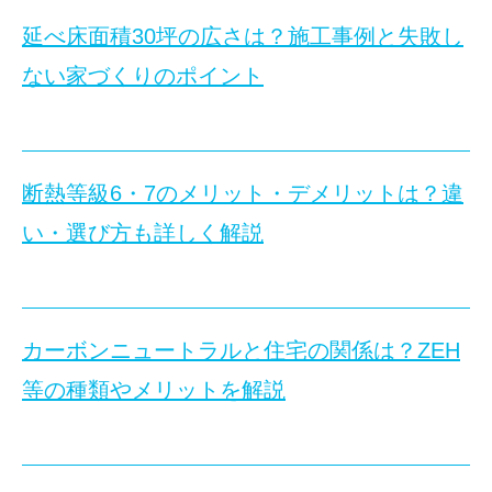
GX志向型住宅の定義
点検口の有無や位置を確認する
GX志向型住宅が注目されている背景
延べ床面積30坪の広さは？施工事例と失敗し
住宅性能評価書の有無を調べておく
GX志向型住宅の購入時に利用できる補助金制度
ない家づくりのポイント
保証やアフターサービスの内容を確認する
GX志向型住宅の主な条件4つ
■目次
未完成部分がないか引き渡し前に確認する
断熱等性能等級が6以上
【ライフイベント別】住宅購入のタイミング5選
建売住宅の見学時チェックリスト
一次エネルギー消費量削減率（再エネ除く）が35％以上
結婚を決めたタイミング
外回りのチェックリスト
一次エネルギー消費量削減率（再エネ含む）が100％以上
第一子の妊娠や出産を迎えたタイミング
断熱等級6・7のメリット・デメリットは？違
室内のチェックリスト
延べ床面積30坪の家は、3～4人家族に適したちょうどよい広さ
高度エネルギーマネジメント（HEMS）を導入する
子どもの小学校入学など進学のタイミング
水回りのチェックリスト
い・選び方も詳しく解説
GX志向型住宅とZEH・長期優良住宅の違い
当記事では、延べ床面積30坪の基本知識、広さの感じ方、実際の施
子どもが独立して夫婦のみの生活になるタイミング
離婚時に自宅をどうするかは、感情面だけでなく、住宅ローン
電気設備のチェックリスト
GX志向型住宅を購入する場合の補助金対象要件とは？
定年退職を迎えたタイミング
埼玉県所沢市・狭山市・入間市周辺の新築建売一覧
特に持ち家がある場合、「売却して現金化する」「どちらかが
補助対象となる方
2026年は住宅購入のタイミングとして「OK！」と言える理由
まとめ
補助対象となる新築住宅
住宅価格：今後も続く高止まり傾向
カーボンニュートラルと住宅の関係は？ZEH
住宅の快適性や省エネ性能を左右する重要な指標の1つが「断熱等
この記事では、離婚時の自宅売却で確認したいポイントを、不
■目次
補助対象となる期間
金利動向：利上げ・長期金利の上昇を意識した選択が必須
等の種類やメリットを解説
延べ床面積30坪とは？
補助額
補助金・税制：より一層充実する制度を上手に使いこなす
近年は制度改正により等級5・6・7が新設され、従来よりも高性
延べ床面積（建物面積・住宅面積）とは
1. 建売住宅とは？
手続き期間
まとめ
最初に押さえておきたい判断のポイント
当記事では、断熱等級の基礎知識や等級6と7の違い、高い断熱等級
延べ床面積と建築面積の違い
GX志向型住宅を購入するメリット
延べ床面積30坪の家は広い？狭い？