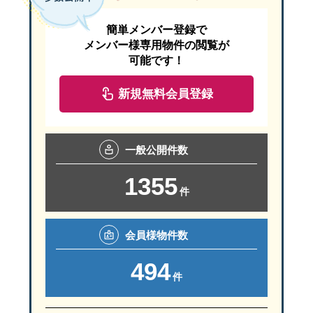
家庭の負担を抑えつつ高性能な省エネ住宅の普及を進めるために設
2-8. 保証やアフターサービスの内容を確認する
共働き夫婦が住宅ローンを共同で組む場合は、借入額を増やせるな
中古住宅を購入する場合、引き渡し日を基準に売主と日割り精算す
省エネ性能においても、断熱等級7は等級6より優れています。
UA
出典：
子育てグリーン住宅支援事業【公式】「事業概要」
自宅を売却すると、不動産を現金化できるため、財産分与の話
簡単メンバー登録で
新築の建売住宅では、法律上、構造耐力上主要な部分や雨水の浸入
出典：
大阪市「固定資産税・都市計画税の概要（償却資産の申告、
初期費用は等級7のほうが高くなりやすいものの、長期的に見れば
メンバー様専用物件の閲覧が
一方で、売却価格、引渡し時期、売却後のお金の分け方につい
可能です！
所沢市・狭山市・入間市周辺で建売住宅を見る際は、購入後の点検
2-3.補助金・税制：より一層充実する制度を上手に使いこ
2-5. スマートハウス
3.延べ床面積30坪の間取り・施工事例
3-4.高度エネルギーマネジメント（HEMS）を導入する
2-1.負担額と持分割合の不一致による贈与税の発生
新規無料会員登録
2-2. どちらかが住み続ける場合
スマートハウスとは、
太陽光発電や蓄電池などを活用し、IT技術に
2-1.注文住宅の新築
HEMSは家庭内のエネルギー使用状況を見える化し、効率的に管理
延べ床面積30坪の家の具体的なイメージをつかむために、実際の施
夫婦が住宅ローンを共同で組む際は、自己資金と住宅ローンの負担
2-5. 仲介手数料
お子さまの学校や生活環境を変えたくない場合などは、どちら
ZEH住宅が年間の一次エネルギー消費量をおおむねゼロにすること
2-3.快適さの違い
高い省エネ性能を備えている注文住宅は、補助を受けられます。特
2026年は補助金や税制優遇を活用しやすく、制度面では追い風が続
GX志向型住宅では、創エネと省エネを両立させるためにエネルギー
一般
公開件数
2-9. 未完成部分がないか引き渡し前に確認する
特にペアローンや収入合算では、夫婦で異なる額を負担するケース
SAN+自由設計注文住宅 - 狭山不動産
仲介手数料は、不動産会社に売買の仲介を依頼した際に支払う成功
断熱等級の違いは、日常の快適さにも直結します。
等級7の住宅は
ただし、住み続ける人が住宅ローンを支払い続けられるか、名
出典：
みらいエコ住宅2026事業「GX志向型住宅における要件の変
補助対象となるのは、グリーン住宅支援事業者と工事請負契約を結
国の「みらいエコ住宅2026事業」では、省エネ性能の高いGX志向
1355
出典：
大阪府「不動産取引における仲介手数料の上限額」
設備や外構などに未施工や施工漏れの箇所があると、完成済みの建
出典：
子育てグリーン住宅支援事業【公式】「注文住宅の新築」
件
等級6でも十分に快適な住環境は実現できますが、より安定した室温
加えて、高効率給湯器や蓄電池への補助も継続されており、初期費
2-3. いったん保留する場合
新築建売住宅などで売主が不動産会社の場合、仲介手数料が不要な
もし未施工や施工漏れが見つかった場合は、施工内容、完了予定日
3. カーボンニュートラルを目指した住宅を建てるメリッ
出典：
住宅省エネ2026キャンペーン【公式】
会員様
物件数
離婚協議がまとまっていない、住宅ローン残債が多い、住み替
2-2.片方の収入減少に伴う返済計画の破綻
出典：
みらいエコ住宅2026事業【公式】
3-1.無駄のない間取りを叶えた家（入間市）
4.GX志向型住宅とZEH・長期優良住宅の違い
494
出典：
給湯省エネ2026事業【公式】
ただし、共有名義や連帯保証が残ったまま時間が経つと、将来
件
埼玉県入間市のM様邸は、
延べ床面積100.03m2の3LDKで、
2-2.新築分譲住宅の購入
出典：
国土交通省「住宅：住宅ローン減税」
3.断熱等級6・7の家を建てるメリット
GX志向型住宅とZEH、長期優良住宅はいずれも住宅性能の向上を
2-6. 火災保険料・地震保険料
3. 建売住宅の見学時チェックリスト
カーボンニュートラルを目指した住宅は、環境への配慮という社会
階段下のスペースは身支度コーナーとして活用し、さらに小屋裏収
省エネ性能の高い新築分譲住宅を購入する場合も、要件を満たせば