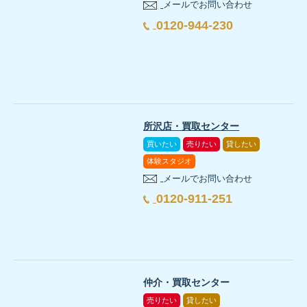
3-3.住宅の省エネリフォーム
メールでお問い合わせ
玄関
住宅ローンが残っている家を売却する場合、原則として売却時
長期優良住宅のメリット・デメリットとは？認定基準
床や壁に傷や汚れがないか
0120-944-230
住宅購入では、物件価格だけでなく、税金や手数料、保険料など多
住まいの性能を効率よく高めたい人に向け、2026年度は省エネリ
来客時や荷物の出し入れがしやすい広さか
そのため、まずは金融機関で現在のローン残債を確認し、不動
不動産購入の基礎知識の記事をもっと見る →
また、不動産取得税や固定資産税、修繕費、マンションの場合の管
いずれも事業者の申請を通じて補助金が住宅所有者へ還元される仕
5-3.補助対象となる期間
4.延べ床面積30坪の家づくりで意識するべき8つのポイ
床のきしみがないか
出典：
経済産業省「住宅の省エネ化の支援強化に関する予算案が閣
3-7.将来にわたって高い資産価値を維持しやすい
5-2. 抵当権抹消の手続きが必要になる
補助対象となるためには、工事や契約の時期も重要な要件となりま
壁や天井のクロスに浮きや汚れがないか
延べ床面積30坪の家を快適にするには、空間の使い方や動線、収納
今後の住宅市場では、省エネ性能や断熱性能の高さがより重視され
住宅ローンを完済した後は、抵当権抹消登記の手続きが必要で
リビング
日当たりや風通しに問題がないか
交付申請は基礎工事完了後に行えますが、申請時点で工事が不足し
所沢店・買取センター
こちらもおすすめ
窓がスムーズに開閉できるか
出典：
みらいエコ住宅2026事業「事業内容」
断熱等級6・7の住宅は、こうした将来基準を先取りした性能を備え
買いたい
売りたい
貸したい
実際の売却決済では、金融機関、不動産会社、司法書士が連携
家具を置いた後の余白が十分か
体験スタジオ
3-4.制度活用のための注意点
不動産購入の基礎知識
メールでお問い合わせ
5-3. 名義変更だけで解決できるとは限らない
マイホームの購入にはいくら必要？費用の内訳や資金
人がすれ違える幅があるか
4-1.開放感を持たせて空間を広く見せる
0120-911-251
床材に傷や汚れがないか
離婚時には、「家の名義を片方に変えればよい」と考える方も
廊下
5-4.補助額
延べ床面積30坪の家では、床面積を増やさなくても「縦」と「視線
3-8.開放感のある大空間や大開口のデザインが可能になる
手すりがしっかり固定されているか
不動産購入の基礎知識
みらいエコ住宅2026事業では対象となる着工期間が「基礎工事から
採光や風の通り方に問題がないか
不動産の持分を変更する場合や、住宅ローンの債務者を変更す
【2026年版】住宅購入のタイミングはいつ？判断基
掃き出し窓とウッドデッキをつなげば、外部も居場所になり体感の
GX志向型住宅の補助額は、1戸あたり最大125万円が目安とされて
断熱等級6・7の住宅は、室温が安定しやすいため、設計の自由度が
また、省エネ住宅の新築における申請期限は「予算上限に達するまで
仲介・買取センター
夫婦間の合意だけで住宅ローン契約が自動的に変わるわけでは
なお、長期優良住宅やZEH水準住宅では古家の除却に対する加算制
不動産購入の基礎知識の記事をもっと見る →
ベッドや机を置ける広さがあるか
従来は断熱性能の制約から敬遠されがちだった開放的な間取りも、
出典：
経済産業省「住宅の省エネ化の支援強化に関する予算案が閣
売りたい
貸したい
出典：
みらいエコ住宅2026事業「事業内容」