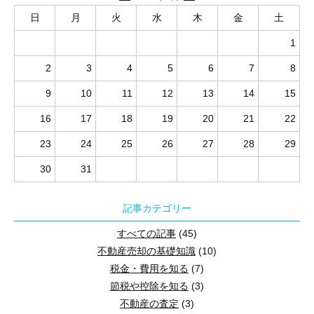
2. 建売住宅を購入する前の注意点
高い断熱性と省エネ性能により光熱費を大幅に削減できる
住宅取得やリフォームを検討しているものの、「どの支援制度が使え
不動産取得税
■目次
補助金や税制優遇などの恩恵を受けられる
一方で、出産や育児によって収入が変動する可能性もあるので、無
GX志向型住宅とは、省エネと再生可能エネルギーを組み合わせて
5. 住宅ローンが残っている場合の注意点
日
月
火
水
木
金
土
生活音や家族間のプライバシーに配慮する
一年中快適な室温が保たれヒートショック等の健康リスク
固定資産税・都市計画税
【共働き夫婦向け】住宅ローンの組み方
将来にわたって高い資産価値を維持しやすい
当記事では、2024年の子育てエコホーム支援事業の概要、2025
窓の配置を工夫して採光と視覚的な広がりを得る
国や自治体による補助金制度や税制優遇を活用できる
6. 財産分与・税金で確認したいポイント
1
仲介手数料
環境への配慮と日々の生活の快適さを両立できる住宅として、近年
単独で住宅ローンを組む
開放感のある大空間や大開口のデザインが可能になる
忘れずに耐震性も考慮する
災害時の非常用電源確保や住宅の長寿命化につながる
火災保険料・地震保険料
夫婦がそれぞれにペアローンを組む
2
3
4
5
6
7
8
7. 所沢市・狭山市・入間市で売却する場合の考え方
CO2排出量を削減し地球環境の保護に貢献できる
まとめ
まとめ
住宅ローン諸費用
埼玉県所沢市・狭山市・入間市周辺で建売住宅を購入する際は、価
収入合算契約（連帯債務型）で住宅ローンを組む
断熱等級6・7の家を建てるデメリット・注意点
9
10
11
12
13
14
15
8. 離婚時の自宅売却の流れ
1-2.第一子の妊娠や出産を迎えたタイミング
その他の費用
収入合算契約（連帯保証型）で住宅ローンを組む
■目次
建築にかかる初期費用が高くなる
16
17
18
19
20
21
22
9. 今動くべき人・慎重に進めたい人
住宅の購入後にかかる費用
共働き夫婦が一緒に住宅ローンを組む場合の注意点
2024年に実施されていた子育てエコホーム支援事業とは？
高度な設計能力と施工技術が求められる
第一子の妊娠や出産は、住まいに求める条件が大きく変わる転機で
1-1.GX志向型住宅の定義
まとめ
23
24
25
26
27
28
29
負担額と持分割合の不一致による贈与税の発生
1.延べ床面積30坪とは？
10. 相談先ごとの役割を整理しておく
注文住宅の新築
緻密な換気計画と気密性の確保がセットで必要になる
1. カーボンニュートラルとは
特に戸建て住宅では、子どもの泣き声や足音を気にせず過ごせるた
片方の収入減少に伴う返済計画の破綻
GX志向型住宅は、GX（グリーントランスフォーメーション）の考
新築分譲住宅の購入
夏場の室温上昇を防ぐ日射遮蔽対策が必要になる
30
31
11. よくある質問（FAQ）
2-1. 物件価格と追加費用を確認する
30坪の家という表現はよく使われますが、延べ床面積を指すのか、
離婚後も継続する返済義務と金銭トラブル
リフォーム
対応可能なハウスメーカーや工務店が限られる
ただし、妊娠中や出産直後は体調や生活リズムが安定しにくい時期
こうした数値基準を満たすことで、冷暖房効率の向上やエネルギー
12. まとめ
まとめ
建売住宅を購入する前には、物件価格だけでなく追加費用まで含め
2025年からは子育てグリーン住宅支援事業に
まとめ
記事カテゴリー
1. 住宅購入に必要な初期費用の目安
注文住宅の新築
カーボンニュートラルとは、
二酸化炭素をはじめとする温室効果ガ
すべての記事
(45)
所沢市・狭山市・入間市周辺で建売住宅を見る際も、駅距離や土地
新築分譲住宅の購入
不動産売却の基礎知識
(10)
ここで重要なのは、
排出を完全にゼロにするのではなく、削減しき
賃貸住宅の新築
住宅ローンシミュレーターはこちら
1. 離婚時の自宅売却で最初に確認したいこと
税金・費用を知る
(7)
1-1.延べ床面積（建物面積・住宅面積）とは
1.【共働き夫婦向け】住宅ローンの組み方
1.断熱等級とは？基準・選び方も解説
1-3.子どもの小学校入学など進学のタイミング
1-2.GX志向型住宅が注目されている背景
リフォーム
節税や控除を知る
(3)
出典：
脱炭素ポータル「カーボンニュートラルとは」
住宅を購入する際は、建物や土地の価格とは別に、さまざまな初期
不動産の査定
(3)
2026年住宅支援制度の最新情報
子どもの進学、特に小学校入学前は住まいを決める大きな節目です
出典：
資源エネルギー庁「「カーボンニュートラル」って何ですか
離婚時の自宅売却では、最初から「いくらで売れるか」だけを