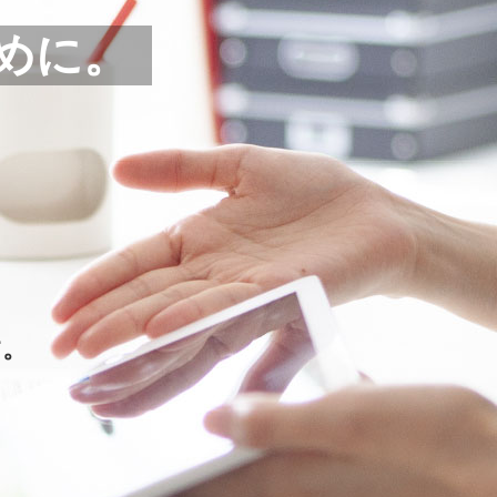
めに。
す。