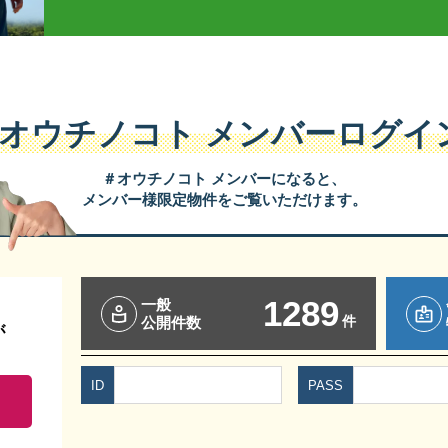
#オウチノコト
メンバーログイ
＃オウチノコト メンバーになると、
メンバー様限定物件をご覧いただけます。
1289
一般
件
公開件数
が
ID
PASS