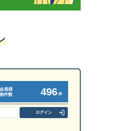
ン
496
会員様
件
物件数