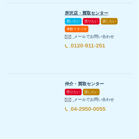
STEP3:不動産会社と媒介契約を締結する
・「訪問査定」→時間がかかっても、正確な価格を知りたい方オ
STEP4:売却活動を行う
・「シミュレーター査定」→売却予定はないが、家の価値を知っ
所沢店・買取センター
STEP5:買主と売買契約を締結する
■不動産査定の注意点
買いたい
売りたい
貸したい
STEP6:買主に家を引渡す
・無料査定が一般的
体験スタジオ
■査定から引渡しまでの期間
・「一括査定」では、依頼のしすぎに注意
メールでお問い合わせ
・売却相場の調査から媒介契約の締結まで：約1ヶ月
・査定前の修理は不動産会社に相談しよう
0120-911-251
・売却活動：約3ヶ月
不動産査定は売却活動において欠かすことのできない最初のステッ
・契約締結から引渡しまで：2週間〜1ヶ月程度
狭山不動産では、多種多様な売却サービスをご用意しております。
・査定から引渡しまで：3ヶ月〜6ヶ月かかるのが一般的
狭山不動産では、多種多様な売却サービスをご用意しております。
仲介・買取センター
売却無料査定はこちら
売りたい
貸したい
メールでお問い合わせ
売却のご相談はこちら
04-2950-0055
売却のご相談はこちら
売却無料査定はこちら