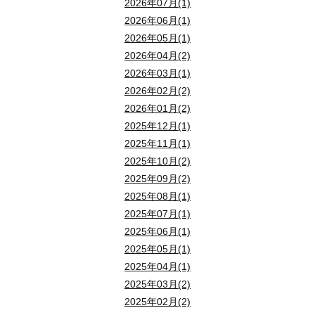
900万円+1,050万円=1,950万円
机上査定は「簡易査定」とも呼ばれ、データのみで査定額を算出し
2026年07月(1)
大まかな査定額を、早く知りたい方は机上査定がオススメです。現
2026年06月(1)
■過去の取引事例を参考にする方法
2026年05月(1)
・
レインズマーケットインフォメーション
■訪問査定
2026年04月(2)
・
土地総合情報システム
訪問査定は「現地査定」とも呼ばれ、机上査定に加えて現地調査を
2026年03月(1)
2-2.築20年の戸建ての売却相場
時間がかかっても、正確な価格を知りたい方は訪問査定がオススメ
2026年02月(2)
■現在販売中の売り出し価格を参考にする方法
3,000万円で購入した家の、20年後の資産価格は約1,215万円です。
2026年01月(2)
・不動産ポータルサイト
築20年で新築価格の約15％まで下落します。木造戸建ての耐用年
また、不動産査定の結果は不動産会社によって異なります。そのた
2025年12月(1)
・物件検索サイト
2025年11月(1)
■3,000万円で購入した不動産の20年後の価値
2025年10月(2)
【土地:900万円・家:2,100万円で算出】
売却無料査定はこちら
2025年09月(2)
2,100万円×15%=315万円
2-2.STEP2「不動産会社に査定を依頼する」
2025年08月(1)
900万円+315万円=1,215万円
次に、不動産会社へ家の売却査定を依頼します。
2025年07月(1)
不動産査定では不動産をいくらで売却できるか“見込み額”を算出
2025年06月(1)
2025年05月(1)
不動産査定のポイントは、「複数の会社に机上査定を依頼し、信頼
2-3.築30年の戸建ての売却相場
2025年04月(1)
2.不動産査定の方法（1）／「机上査定」の流れを解説
3,000万円で購入した家の、30年後の資産価格は約1,110万円です。
2025年03月(2)
■不動産会社の選定ポイント
築30年で新築価格の約10％まで下落します。耐用年数を超過して
2025年02月(2)
・査定価格だけで判断をしない
不動産査定の2種類の方法のうち、まずは机上査定についてご紹介