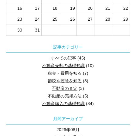
4.不動産査定で失敗しない4つのポイント
まずは、不動産売却全体の流れを把握しておきましょう。
16
17
18
19
20
21
22
まとめ
家を売る際は以下の6つのステップで進めていきます。
23
24
25
26
27
28
29
2.3,000万円で購入した家の価値
不動産売却では査定から引渡しまでに、3ヶ月〜6ヶ月と言われて
30
31
本章では3,000万円で購入した戸建てを例に、売却相場の計算方法
1.不動産査定を詳しく解説
売却相場には色々な算出方法がありますが、今回は以下の下落率を
記事カテゴリー
入間市の売却相談はこちら
■計算式
まずは不動産査定に関して詳しくご説明します。
すべての記事
(45)
購入時の価格×築年数による下落率=売却相場
不動産売却の基礎知識
(10)
なお戸建ての場合は、建物と土地で分けて計算するのが一般的です。
1-1.不動産査定とは？
税金・費用を知る
(7)
節税や控除を知る
(3)
不動産査定は「不動産をいくらで売却できるのか」という見込み額
2.不動産売却の各ステップを解説
2-1.築10年の戸建ての売却相場
不動産の査定
(3)
不動産の売却方法
(5)
3,000万円で購入した家の、10年後の資産価格は約1,950万円です。
1-2.不動産の査定方法は2種類
不動産購入の基礎知識
(34)
築10年で新築価格の約60〜50％まで下落します。築10年の中古
2-1.STEP1「売却相場を調べる」
不動産査定の方法には「机上査定」と「訪問査定」の2つがありま
まずは、土地や不動産の売却相場を調べます。
■3,000万円で購入した不動産の10年後の価値
月間アーカイブ
「査定があるからわざわざ調べなくても良いのでは…」と感じる方
【土地:900万円・家:2,100万円で算出】
不動産の相場価格を調べる方法としては、以下の2つが挙げられま
2,100万円×50%=1,050万円
■机上査定
2026年08月