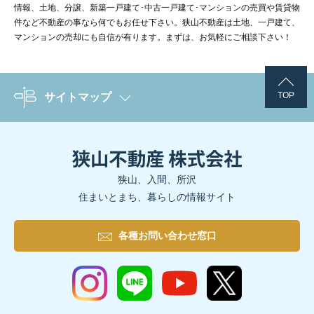
いかがでしたでしょうか。
情報、土地、分譲、新築一戸建て･中古一戸建て･マンションの売買や賃貸物
今回は家の売却相場について、築年数との関係性をご紹介しました
4-1.無料査定が一般的
件など不動産の事なら何でもお任せ下さい。狭山不動産は土地、一戸建て、
マンションの売却にも自信が有ります。まずは、お気軽にご相談下さい！
本記事でご紹介した「机上査定」と「訪問査定」は、無料で依頼で
所沢市の売却相談はこちら
■売却相場と築年数の関係
・家の売却相場は築年数、立地、広さや間取り、周辺環境などの
4-2.不動産一括査定の注意点
・その中でも築年数は売却相場に大きく影響する
TOP
サイトマップ
■3,000万円で購入した家の築年数ごとの売却相場
複数の不動産会社に査定を依頼することを「一括査定」といいます
狭山市の売却相談はこちら
・築10年：約1,950万円
・築20年：約1,215万円
4-3.シミュレーター査定との違いを理解しよう
・築30年：約1,110万円
先述した「机上査定」「訪問査定」の他に、ネット上ですぐに査定
・築40〜50年：約900万円
シミュレーター査定は「AI査定」とも呼ばれ、AIにより自動的
狭山、入間、所沢
■より正確な売却相場を知る方法
住まいとまち、暮らしの情報サイト
・周辺地域の取引実例を調べる
3.不動産売却後に必要な「確定申告」も忘れずに
4-4.査定前の修理には要注意
・査定シミュレーションを活用する
破損部分があると査定額が下がる場合があります。雨漏りやシロア
各種お問い合わせ窓口
・不動産会社による査定を活用する
確定申告とは「納税額を確定させる手続き」です。
また、不動産査定が完了した後の流れについて以下の記事で詳しく
不動産売却で得た利益は「譲渡所得」と言い「所得」として扱われ
狭山不動産では、多種多様な売却サービスをご用意しております。
「確定申告」については以下の2つの記事でも詳しくご紹介してい
引渡しまでの流れを解説