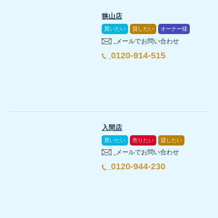
売却無料査定はこちら
狭山店
不動産売却に伴う確定申告について徹底解説
買いたい
貸したい
オーナー様
狭山市の売却相談はこちら
売却のご相談はこちら
メールでお問い合わせ
0120-914-515
【不動産売却の確定申告】書類の書き方を解説
入間市の売却相談はこちら
こちらもおすすめ
入間店
不動産売却の基礎知識
まとめ
買いたい
売りたい
貸したい
【不動産売却】査定から引渡しまでの流れと期間を解
まとめ
メールでお問い合わせ
0120-944-230
いかがでしたでしょうか。今回は不動産売却について、査定から引
いかがでしたでしょうか。今回は不動産査定について、査定方法や
不動産売却の基礎知識
■不動産売却の流れ
マンション売却のコツは？高く売る方法や売却までの
■不動産査定の種類
STEP1:売却相場を調べる
・不動産査定には「机上査定」「訪問査定」の2つの方法がある
STEP2:不動産会社に査定を依頼する
・「机上査定」→大まかな査定額を、早く知りたい方にオススメ
不動産売却の基礎知識の記事をもっと見る →