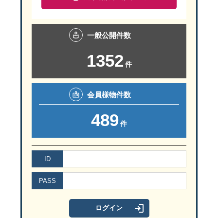
査定シミュレーションでは、物件の特徴に合った売買相場を知るこ
媒介契約を徹底解説
同じ築年数の家でも、建物の構造や面積、周辺環境によって売却相
3-1.STEP1「査定の依頼」
しかし、査定シミュレーションではその辺りの情報も加味した価格
一般
公開件数
まずはパートナーとなる不動産会社を選びます。
2-4.STEP4「売却活動を行う」
不動産一括査定サイトなども活用しながら、信頼できる不動産会社
媒介契約を締結したら、売却活動を行います。
1352
3-3.不動産会社による査定を活用する
件
売却活動で重要なのは“不動産会社と連携を取る”ことです。売却活
不動産会社による査定では、最も正確な売却相場を知ることができ
3-2.STEP2「現地調査の日程を決める」
家の査定には、机上査定（簡易査定）と訪問査定の2つの方法があ
■売却戦略を立てる際のポイント
次に現地調査の日程を決めます。
査定シミュレーションと混同しやすいですが、シミュレーター査定
会員様
物件数
・売却スケジュールの調整
現地調査は1〜2時間程かかるため、前後に予定を入れる際は要注
・売却ターゲットとそれに合った広告媒体の検討
489
（ご近所の方売却を知られたくない場合は必ず相談しましょう）
件
3-3.STEP3「必要書類を集める」
不動産査定については以下の記事でも詳しくご紹介しています。ぜ
・物件のアピールポイントの洗い出し
次に必要書類を集めておきます。
もう1つ重要視したいポイントに「内覧」があります。購入希望者
次に現地調査の日程を決めます。現地調査は1〜2時間程かかるた
ID
不動産査定とは？ポイントをご紹介
2-5.STEP5「買主と売買契約を締結する」
PASS
売却活動を経て買主が決まったら、売却契約の締結をします。 売買
3-4.STEP4「現地調査」
現地調査では、クローゼットや収納の中まで確認を行う可能性があ
売買契約を締結すると、内容を覆したりキャンセルしたりすること