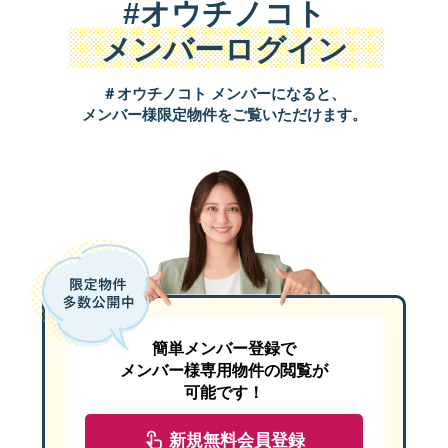
机上査定では、当日～3日以内には結果が来るため留意しておきま
#オウチノコト
所沢市の売却相談はこちら
■一般媒介
不動産会社によっては、通知方法を指定できる可能性もあります。
メンバーログイン
・複数の不動産会社へ依頼でき、自己発見取引が可能
・好立地、築浅などの人気物件の売却をしたい方にオススメ
＃オウチノコト メンバーになると、
・ご自身でも買主を探したい方にもオススメ
売却無料査定はこちら
メンバー様限定物件をご覧いただけます。
■専任媒介
3.より正確な売却相場を知ろう
・売却依頼ができるのは1社のみ、自己発見取引は可能
所沢市の売却相談はこちらら
家の売却相場は低下するケースばかりではありません。
・手間をかけず、なるべく早く売却したい方
周辺環境の整備や開発が進んだ場合は地価が上昇し、売却相場も上
・ご自身でも買主を探したい方にもオススメ
そのため本章では、正確な売却相場を知るための3つの方法をご紹
■専属専任媒介
・売却依頼ができるのは1社のみ、自己発見取引は不可能
3-1.周辺地域の取引実例を調べる
・築年数の経った物件の売却をしたい方
国土交通省が公開している
不動産情報ライブラリ
を使用して相場を
・手間をかけず最速で売却を行いたい方
3.不動産査定の方法（2）／「訪問査定」の流れを解説
不動産情報ライブラリには実際の取引実例が掲載されており、地域
簡単メンバー登録で
※自己発生取引とは：売主個人が探した買主と、個人売買をするこ
メンバー様専用物件の閲覧が
また、
レインズ・マーケット・インフォメーション
の利用もオスス
媒介契約の種類は以下の記事でも詳しくご紹介していますので、ぜ
不動産査定の2種類の方法のうち、次は訪問査定についてご紹介し
可能です！
訪問査定の流れは5つのステップがあります。ステップごとに詳し
3-2.査定シミュレーションを活用する
新規無料会員登録