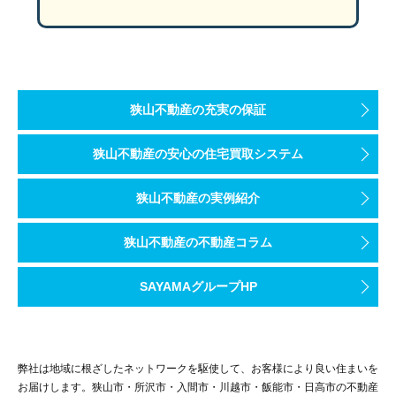
4.築40～50年の家を売却する方法
そのため、署名捺印をする前に契約書の内容に相違点がないかを必
3-5.STEP5「査定結果の確認」
なお、不動産売却では「欠陥」や「不具合」などのマイナスな情報
築40〜50年の家は築浅物件より売れにくい傾向にあります。
最後に査定結果の確認を行います。
また不動産売却における売買契約で、売主が用意するものや必要書
そのため売却方法を把握しておき、物件に合った売却方法を選択す
査定結果の算出までは1週間程度見ておきましょう。売却スケジュ
■売買契約で売主が用意するものや必要書類
上記の他に売却戦略を工夫するという方法もオススメです。例えば
狭山不動産の充実の保証
・本人確認書類
また、マンション売却を検討されている方は、以下の記事を参考に
・実印
狭山不動産の安心の住宅買取システム
・印鑑証明書
売却無料査定はこちら
・登記済権利証or登記識別情報通知書
マンション売却のコツ
狭山不動産の実例紹介
・固定資産税納税通知書
・収入印紙
入間市の売却相談はこちら
狭山不動産の不動産コラム
・仲介手数料
※不動産会社やローン残債の有無によって変動する可能性がありま
SAYAMAグループHP
2-6.STEP6「買主に家を引渡す」
4.不動産査定で失敗しない4つのポイント
最後に、物件の引渡しを行います。
売買契約の締結から引渡しまでは、2週間〜1ヶ月ほどかかるのが一
弊社は地域に根ざしたネットワークを駆使して、お客様により良い住まいを
まとめ
不動産査定についてご紹介して参りましたが、「実際に依頼するの
引渡しにおける最大の注意点は「売主の引越し」です。引渡し日ま
お届けします。狭山市・所沢市・入間市・川越市・飯能市・日高市の不動産