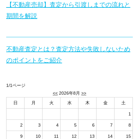
【不動産売却】査定から引渡しまでの流れと
家の価値は築年数が経過するほどに、下がってしまうものです。そこ
期間を解説
目次
■目次
1.売却相場と築年数の関係
2.3,000万円で購入した家の価値
不動産査定とは？査定方法や失敗しないため
今回の記事では不動産売却について、査定から引渡しまでの流れと
3.より正確な売却相場を知る方法
のポイントをご紹介
4.築40～50年の家を売却する方法
目次
まとめ
■目次
1.【図解】不動産売却の流れ
1/1ページ
2.不動産売却の各ステップを解説
今回の記事では不動産の査定方法や流れ、失敗しないためのポイン
<<
2026年8月
>>
1.売却相場と築年数の関係
3.売却後の確定申告も忘れずに
日
月
火
水
木
金
土
まとめ
家の売却相場は、築年数、立地、広さや間取り、周辺環境などの様
■目次
1
1.不動産査定を詳しく解説
出典：
中古住宅流通、リフォーム市場の現状
（国土交通省）
2
3
4
5
6
7
8
2.不動産査定の方法（1）／「机上査定」の流れを解説
木造戸建ては築5年で約75％、築10年で約50%と著しく低下してい
1.【図解】不動産売却の流れ
3.不動産査定の方法（2）／「訪問査定」の流れを解説
9
10
11
12
13
14
15
一方「RC造マンション」は築10年で約80〜85%、築20年で55〜