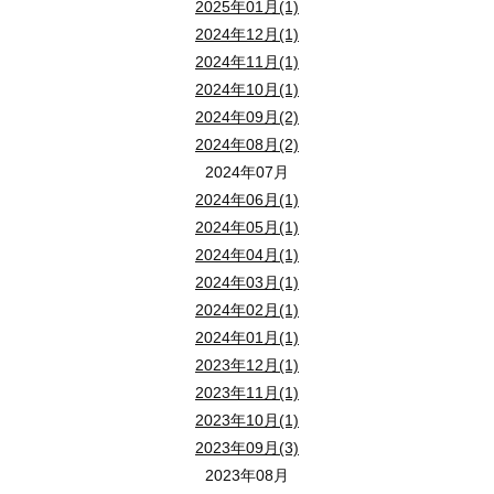
2025年01月(1)
・売却予定のエリアに強い不動産会社を選定する
■3,000万円で購入した不動産の30年後の価値
机上査定の流れは簡単で、2つのステップで完了します。各項目ご
2024年12月(1)
・連絡がスムーズに取れる不動産会社を選定する
【土地:900万円・家:2,100万円で算出】
2024年11月(1)
2,100万円×10%=210万円
2024年10月(1)
900万円+210万円=1,110万円
2-1.STEP１「査定の依頼」
2024年09月(2)
「不動産の査定方法」については以下の記事でも詳しくご紹介して
サイトや電話から手軽に行える机上査定ですが、事前準備は必要で
2024年08月(2)
机上査定では以下の情報が必要になります。アクセスや立地条件な
2-4.築40～50年の戸建ての売却相場
2024年07月
3,000万円で購入した家の、40〜50年後の資産価格は約900万円で
2024年06月(1)
■机上査定で必要になる情報
建物自体の資産価値は無くなってしまうものの、土地の価格も含ま
2024年05月(1)
不動産査定を徹底解説
・アクセスなどの立地条件
2024年04月(1)
・土地や物件の広さ
■3,000万円で購入した不動産の30年後の価値
2024年03月(1)
・築年数
【土地:900万円・家:2,100万円で算出】
2024年02月(1)
・間取り
売却無料査定はこちら
900万円+0万円=900万円
2024年01月(1)
2023年12月(1)
2023年11月(1)
※査定業者や住宅によって差があります
狭山市の売却相談はこちら
2023年10月(1)
2-3.STEP3「不動産会社と媒介契約を締結する」
2023年09月(3)
次に、不動産会社と媒介契約を締結します。ステップ1の「売却相
2-2.STEP2「査定結果の確認」
2023年08月
媒介契約には「一般媒介」「専任媒介」「専属専任媒介」の3種類