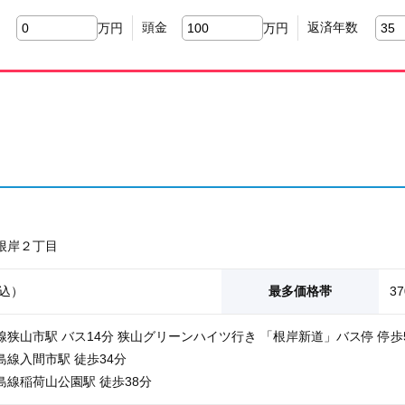
頭金
返済年数
万円
万円
根岸２丁目
込）
最多価格帯
3
線
狭山市駅
バス14分 狭山グリーンハイツ行き
「根岸新道」
バス停 停歩5
島線
入間市駅
徒歩34分
島線
稲荷山公園駅
徒歩38分