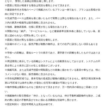
となり、 受領した金銭は全額お返し致します。
※図面と現況が相違する場合は現況を優先とさせて頂きます。
※建築条件付き売地のページで掲載されているプランは一例であり、プランはお客様が自
由に決定できます。
※完成予想パースは図画を基に描いたもので実際とは異なる場合があります。また、パー
ス内の家具や植栽等は販売価格に含まれません。
※地積、建物床面積、仕様に変更が生じる場合があります。
※間取のSは「納戸」「サービスルーム」など建築基準法第28条に適合していない為、居
室と認められない空間を表しています。
※図面と現況が異なる場合には現況を優先します。
※設備やポイントは、販売戸数が複数の物件は、全ての住戸に該当しない項目もありま
す。
※学校への距離は、最短ルートでの表示であり、通学路での距離を表したものではありま
せん。
※周辺環境に表示している距離はシステムにより自動算出をしております。システムの不
具合等により表示に誤りが生じる場合がございます。
※掲載写真、または完成予想図や間取図などの画像に描かれている家具や車などは、特に
コメントがない場合、販売価格に含まれません。
※市街化調整区域では、基本宅地の造成及び建物の建築はできません。都市計画法第34条
第11号区域では条件を満たす場合に住宅等の建築が可能となります。
※物件情報は最新のものをご提供させて頂きますが、万一売約済の場合はご容赦くださ
い。
※掲載物件の取引態様が「仲介」となっているものは、仲介手数料減額物件を除き、ご成
約の際に規定の手数料及びそれに係わる消費税を別途申し受けます。
※想定利回り・想定年間収入は見込み値です。