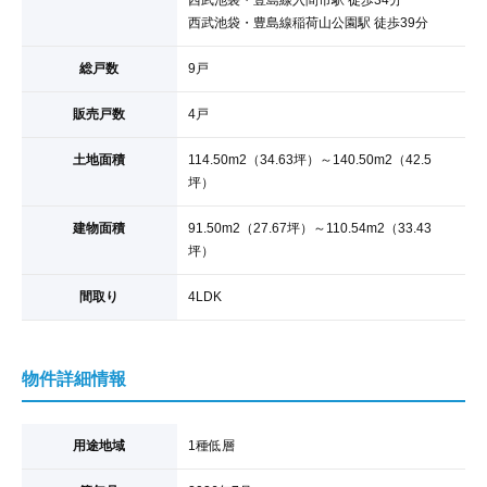
西武池袋・豊島線
入間市駅
徒歩34分
西武池袋・豊島線
稲荷山公園駅
徒歩39分
総戸数
9戸
販売戸数
4戸
土地面積
114.50
m
2
（34.63坪）
～140.50
m
2
（42.5
坪）
建物面積
91.50
m
2
（27.67坪）
～110.54
m
2
（33.43
坪）
間取り
4LDK
物件詳細情報
用途地域
1種低層