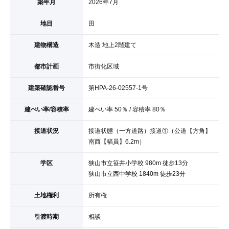
築年月
2026年7月
地目
田
建物構造
木造 地上2階建て
都市計画
市街化区域
建築確認番号
第HPA-26-02557-1号
建ぺい率/容積率
建ぺい率 50％ / 容積率 80％
接道状況
接道状態（一方道路）接道①（公道【方角】
南西【幅員】6.2m）
学区
狭山市立笹井小学校 980m 徒歩13分
狭山市立西中学校 1840m 徒歩23分
土地権利
所有権
引渡時期
相談