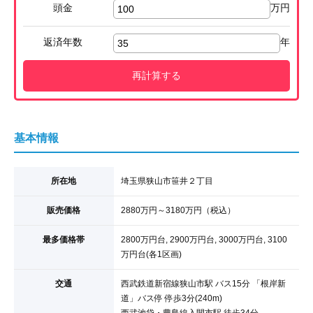
頭金
万円
返済年数
年
再計算する
基本情報
所在地
埼玉県狭山市笹井２丁目
販売価格
2880
万円
～3180
万円
（税込）
最多価格帯
2800万円台, 2900万円台, 3000万円台, 3100
万円台(各1区画)
交通
西武鉄道新宿線
狭山市駅
バス15分
「根岸新
道」
バス停 停歩3分(240m)