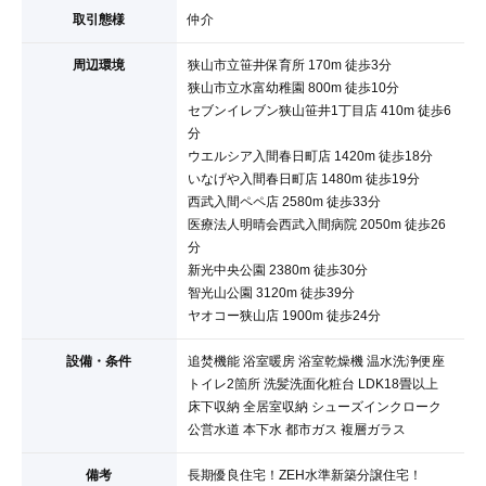
取引態様
仲介
周辺環境
狭山市立笹井保育所 170m 徒歩3分
狭山市立水富幼稚園 800m 徒歩10分
セブンイレブン狭山笹井1丁目店 410m 徒歩6
分
ウエルシア入間春日町店 1420m 徒歩18分
いなげや入間春日町店 1480m 徒歩19分
西武入間ペペ店 2580m 徒歩33分
医療法人明晴会西武入間病院 2050m 徒歩26
分
新光中央公園 2380m 徒歩30分
智光山公園 3120m 徒歩39分
ヤオコー狭山店 1900m 徒歩24分
設備・条件
追焚機能 浴室暖房 浴室乾燥機 温水洗浄便座
トイレ2箇所 洗髪洗面化粧台 LDK18畳以上
床下収納 全居室収納 シューズインクローク
公営水道 本下水 都市ガス 複層ガラス
備考
長期優良住宅！ZEH水準新築分譲住宅！