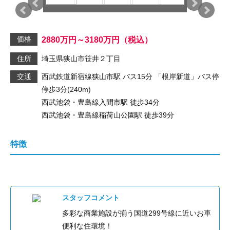
価格
2880
万円
～3180
万円
（税込）
住所
埼玉県狭山市笹井２丁目
交通
西武鉄道新宿線
狭山市駅
バス15分
「根岸新道」
バス停
停歩3分(240m)
西武池袋・豊島線
入間市駅
徒歩34分
西武池袋・豊島線
稲荷山公園駅
徒歩39分
特徴
スタッフコメント
多彩な商業施設が揃う国道299号線に近いお車
便利な住環境！