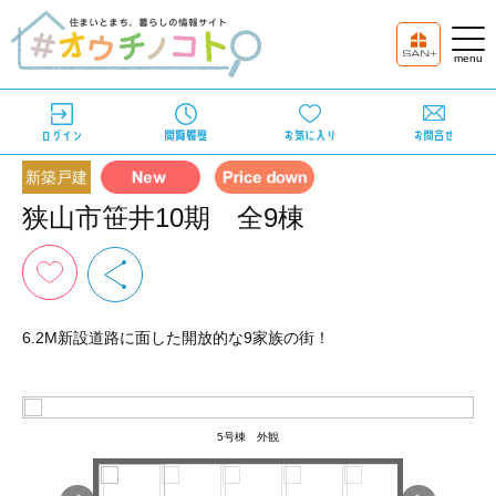
新築戸建
狭山市笹井10期 全9棟
6.2M新設道路に面した開放的な9家族の街！
5号棟 外観