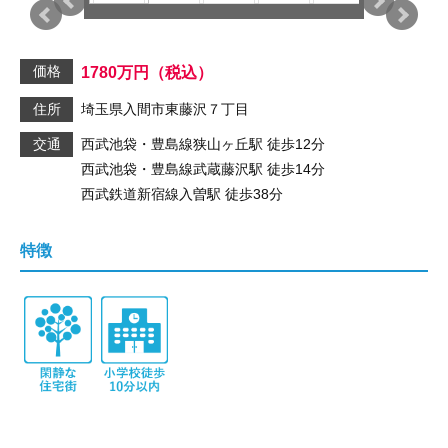
価格
1780
万円
（税込）
住所
埼玉県入間市東藤沢７丁目
交通
西武池袋・豊島線
狭山ヶ丘駅
徒歩12分
西武池袋・豊島線
武蔵藤沢駅
徒歩14分
西武鉄道新宿線
入曽駅
徒歩38分
特徴