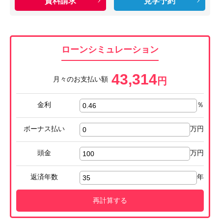
資料請求
見学予約
ローンシミュレーション
43,314
月々のお支払い額
円
金利
％
ボーナス払い
万円
頭金
万円
返済年数
年
再計算する