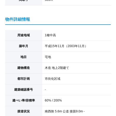
物件詳細情報
用途地域
1種中高
築年月
平成15年11月（2003年11月）
地目
宅地
建物構造
木造 地上2階建て
都市計画
市街化区域
建築確認番号
-
建ぺい率/容積率
60% / 200%
接道状況
南西側 5.6m 公道 接面9.0m -