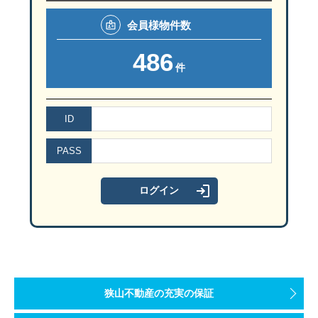
会員様
物件数
486
件
ID
PASS
狭山不動産の充実の保証