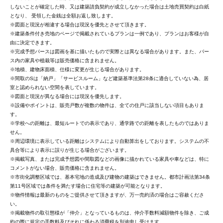
しないことが確定した時、又は建築請負契約が成立しなかった場合は土地売買契約は白紙
となり、 受領した金銭は全額お返し致します。
※図面と現況が相違する場合は現況を優先とさせて頂きます。
※建築条件付き売地のページで掲載されているプランは一例であり、プランはお客様が自
由に決定できます。
※完成予想パースは図画を基に描いたもので実際とは異なる場合があります。また、パー
ス内の家具や植栽等は販売価格に含まれません。
※地積、建物床面積、仕様に変更が生じる場合があります。
※間取のSは「納戸」「サービスルーム」など建築基準法第28条に適合していない為、居
室と認められない空間を表しています。
※図面と現況が異なる場合には現況を優先します。
※設備やポイントは、販売戸数が複数の物件は、全ての住戸に該当しない項目もありま
す。
※学校への距離は、最短ルートでの表示であり、通学路での距離を表したものではありま
せん。
※周辺環境に表示している距離はシステムにより自動算出をしております。システムの不
具合等により表示に誤りが生じる場合がございます。
※掲載写真、または完成予想図や間取図などの画像に描かれている家具や車などは、特に
コメントがない場合、販売価格に含まれません。
※市街化調整区域では、基本宅地の造成及び建物の建築はできません。都市計画法第34条
第11号区域では条件を満たす場合に住宅等の建築が可能となります。
※物件情報は最新のものをご提供させて頂きますが、万一売約済の場合はご容赦くださ
い。
※掲載物件の取引態様が「仲介」となっているものは、仲介手数料減額物件を除き、ご成
約の際に規定の手数料及びそれに係わる消費税を別途申し受けます。