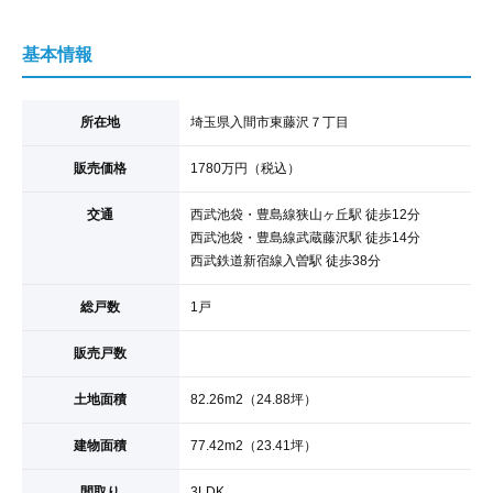
基本情報
所在地
埼玉県入間市東藤沢７丁目
販売価格
1780
万円
（税込）
交通
西武池袋・豊島線
狭山ヶ丘駅
徒歩12分
西武池袋・豊島線
武蔵藤沢駅
徒歩14分
西武鉄道新宿線
入曽駅
徒歩38分
総戸数
1戸
販売戸数
土地面積
82.26
m
2
（24.88坪）
建物面積
77.42
m
2
（23.41坪）
間取り
3LDK