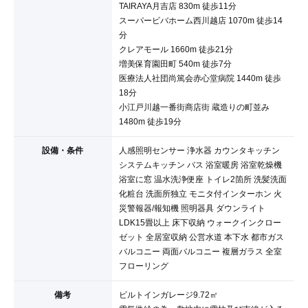
TAIRAYA月吉店 830m 徒歩11分
スーパービバホーム西川越店 1070m 徒歩14
分
クレアモール 1660m 徒歩21分
増美保育園田町 540m 徒歩7分
医療法人社団尚篤会赤心堂病院 1440m 徒歩
18分
小江戸川越一番街商店街 蔵造りの町並み
1480m 徒歩19分
設備・条件
人感照明センサー 浄水器 カウンタキッチン
システムキッチン バス 浴室暖房 浴室乾燥機
浴室に窓 温水洗浄便座 トイレ2箇所 洗髪洗面
化粧台 洗面所独立 モニタ付インターホン 火
災警報器/報知機 照明器具 ダウンライト
LDK15畳以上 床下収納 ウォークインクロー
ゼット 全居室収納 公営水道 本下水 都市ガス
バルコニー 両面バルコニー 複層ガラス 全室
フローリング
備考
ビルトインガレージ9.72㎡