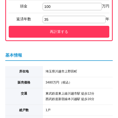
頭金
万円
返済年数
年
再計算する
基本情報
所在地
埼玉県川越市上野田町
販売価格
3480
万円
（税込）
交通
東武鉄道東上線
川越市駅
徒歩12分
西武鉄道新宿線
本川越駅
徒歩16分
総戸数
1戸