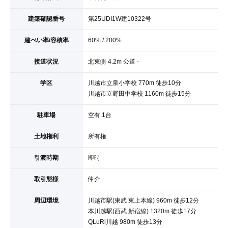
建築確認番号
第25UDI1W建10322号
建ぺい率/容積率
60% / 200%
接道状況
北東側 4.2m 公道 -
学区
川越市立泉小学校 770m 徒歩10分
川越市立野田中学校 1160m 徒歩15分
駐車場
空有 1台
土地権利
所有権
引渡時期
即時
取引態様
仲介
周辺環境
川越市駅(東武 東上本線) 960m 徒歩12分
本川越駅(西武 新宿線) 1320m 徒歩17分
QLuRi川越 980m 徒歩13分