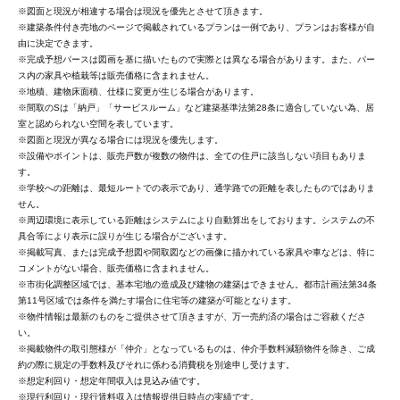
※図面と現況が相違する場合は現況を優先とさせて頂きます。
※建築条件付き売地のページで掲載されているプランは一例であり、プランはお客様が自
由に決定できます。
※完成予想パースは図画を基に描いたもので実際とは異なる場合があります。また、パー
ス内の家具や植栽等は販売価格に含まれません。
※地積、建物床面積、仕様に変更が生じる場合があります。
※間取のSは「納戸」「サービスルーム」など建築基準法第28条に適合していない為、居
室と認められない空間を表しています。
※図面と現況が異なる場合には現況を優先します。
※設備やポイントは、販売戸数が複数の物件は、全ての住戸に該当しない項目もありま
す。
※学校への距離は、最短ルートでの表示であり、通学路での距離を表したものではありま
せん。
※周辺環境に表示している距離はシステムにより自動算出をしております。システムの不
具合等により表示に誤りが生じる場合がございます。
※掲載写真、または完成予想図や間取図などの画像に描かれている家具や車などは、特に
コメントがない場合、販売価格に含まれません。
※市街化調整区域では、基本宅地の造成及び建物の建築はできません。都市計画法第34条
第11号区域では条件を満たす場合に住宅等の建築が可能となります。
※物件情報は最新のものをご提供させて頂きますが、万一売約済の場合はご容赦くださ
い。
※掲載物件の取引態様が「仲介」となっているものは、仲介手数料減額物件を除き、ご成
約の際に規定の手数料及びそれに係わる消費税を別途申し受けます。
※想定利回り・想定年間収入は見込み値です。
※現行利回り・現行賃料収入は情報提供日時点の実績です。