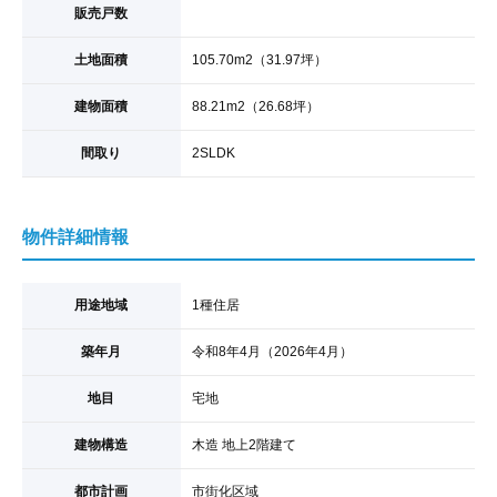
販売戸数
土地面積
105.70
m
2
（31.97坪）
建物面積
88.21
m
2
（26.68坪）
間取り
2SLDK
物件詳細情報
用途地域
1種住居
築年月
令和8年4月（2026年4月）
地目
宅地
建物構造
木造 地上2階建て
都市計画
市街化区域