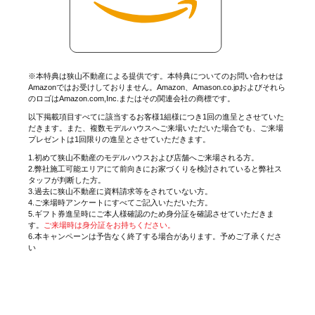
※本特典は狭山不動産による提供です。本特典についてのお問い合わせは
Amazonではお受けしておりません。Amazon、Amason.co.jpおよびそれら
のロゴはAmazon.com,Inc.またはその関連会社の商標です。
以下掲載項目すべてに該当するお客様1組様につき1回の進呈とさせていた
だきます。また、複数モデルハウスへご来場いただいた場合でも、ご来場
プレゼントは1回限りの進呈とさせていただきます。
1.初めて狭山不動産のモデルハウスおよび店舗へご来場される方。
2.弊社施工可能エリアにて前向きにお家づくりを検討されていると弊社ス
タッフが判断した方。
3.過去に狭山不動産に資料請求等をされていない方。
4.ご来場時アンケートにすべてご記入いただいた方。
5.ギフト券進呈時にご本人様確認のため身分証を確認させていただきま
す。
ご来場時は身分証をお持ちください。
6.本キャンペーンは予告なく終了する場合があります。予めご了承くださ
い