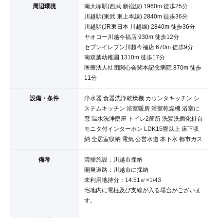
周辺環境
南大塚駅(西武 新宿線) 1960m 徒歩25分
川越駅(東武 東上本線) 2840m 徒歩36分
川越駅(JR東日本 川越線) 2840m 徒歩36分
ヤオコー川越今福店 930m 徒歩12分
セブンイレブン川越今福店 670m 徒歩9分
南双葉幼稚園 1310m 徒歩17分
医療法人社団関心会関本記念病院 870m 徒歩
11分
設備・条件
浄水器 食器洗浄乾燥機 カウンタキッチン シ
ステムキッチン 浴室暖房 浴室乾燥機 浴室に
窓 温水洗浄便座 トイレ2箇所 洗髪洗面化粧台
モニタ付インターホン LDK15畳以上 床下収
納 全居室収納 電気 公営水道 本下水 都市ガス
備考
清掃施設：川越市採納
開発道路：川越市に採納
未利用地持分：14.51㎡×1/43
宅地内に電柱及び支線が入る場合がございま
す。