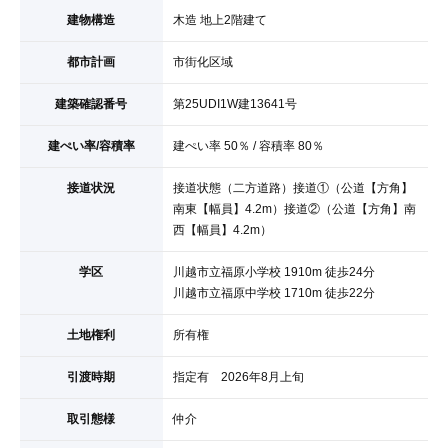
建物構造
木造 地上2階建て
都市計画
市街化区域
建築確認番号
第25UDI1W建13641号
建ぺい率/容積率
建ぺい率 50％ / 容積率 80％
接道状況
接道状態（二方道路）接道①（公道【方角】
南東【幅員】4.2m）接道②（公道【方角】南
西【幅員】4.2m）
学区
川越市立福原小学校 1910m 徒歩24分
川越市立福原中学校 1710m 徒歩22分
土地権利
所有権
引渡時期
指定有 2026年8月上旬
取引態様
仲介