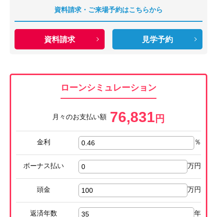
資料請求・ご来場予約はこちらから
資料請求
見学予約
ローンシミュレーション
76,831
月々のお支払い額
円
金利
％
ボーナス払い
万円
頭金
万円
返済年数
年