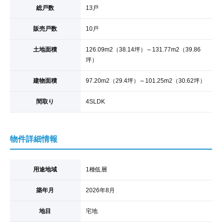
総戸数
13戸
販売戸数
10戸
土地面積
126.09
m
2
（38.14坪）
～131.77
m
2
（39.86
坪）
建物面積
97.20
m
2
（29.4坪）
～101.25
m
2
（30.62坪）
間取り
4SLDK
物件詳細情報
用途地域
1種低層
築年月
2026年8月
地目
宅地