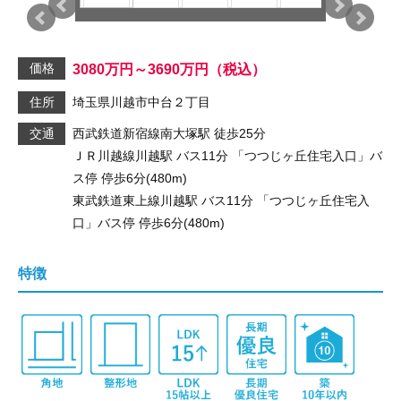
価格
3080
万円
～3690
万円
（税込）
住所
埼玉県川越市中台２丁目
交通
西武鉄道新宿線
南大塚駅
徒歩25分
ＪＲ川越線
川越駅
バス11分
「つつじヶ丘住宅入口」
バ
ス停 停歩6分(480m)
東武鉄道東上線
川越駅
バス11分
「つつじヶ丘住宅入
口」
バス停 停歩6分(480m)
特徴