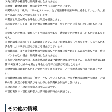
ス内の家具や植栽等は販売価格に含まれません。
※地積、建物床面積、仕様に変更が生じる場合があります。
※間取のSは「納戸」「サービスルーム」など建築基準法第28条に適合していない為、居
室と認められない空間を表しています。
※図面と現況が異なる場合には現況を優先します。
※設備やポイントは、販売戸数が複数の物件は、全ての住戸に該当しない項目もありま
す。
※学校への距離は、最短ルートでの表示であり、通学路での距離を表したものではありま
せん。
※周辺環境に表示している距離はシステムにより自動算出をしております。システムの不
具合等により表示に誤りが生じる場合がございます。
※掲載写真、または完成予想図や間取図などの画像に描かれている家具や車などは、特に
コメントがない場合、販売価格に含まれません。
※市街化調整区域では、基本宅地の造成及び建物の建築はできません。都市計画法第34条
第11号区域では条件を満たす場合に住宅等の建築が可能となります。
※物件情報は最新のものをご提供させて頂きますが、万一売約済の場合はご容赦くださ
い。
※掲載物件の取引態様が「仲介」となっているものは、仲介手数料減額物件を除き、ご成
約の際に規定の手数料及びそれに係わる消費税を別途申し受けます。
※想定利回り・想定年間収入は見込み値です。
※現行利回り・現行賃料収入は情報提供日時点の実績です。
その他の情報