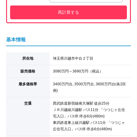
再計算する
基本情報
所在地
埼玉県川越市中台２丁目
販売価格
3080
万円
～3690
万円
（税込）
最多価格帯
3400万円台, 3500万円台, 3600万円台(各2区
画)
交通
西武鉄道新宿線
南大塚駅
徒歩25分
ＪＲ川越線
川越駅
バス11分
「つつじヶ丘住
宅入口」
バス停 停歩6分(480m)
東武鉄道東上線
川越駅
バス11分
「つつじヶ
丘住宅入口」
バス停 停歩6分(480m)