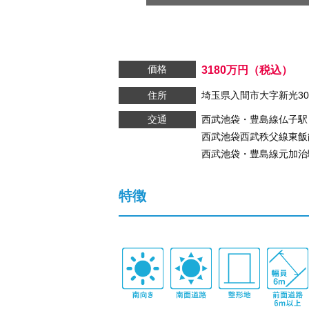
価格
3180
万円
（税込）
住所
埼玉県入間市大字新光306
交通
西武池袋・豊島線
仏子駅
西武池袋西武秩父線
東飯
西武池袋・豊島線
元加治
特徴