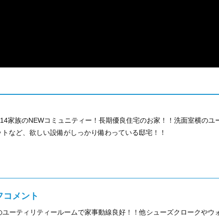
全14家族のNEWコミュニティー！長期優良住宅のお家！！洗面室横の
ットなど、欲しい設備がしっかり備わっている邸宅！！
フコメント
のユーティリティールームで家事動線良好！！他シューズクロークやウ