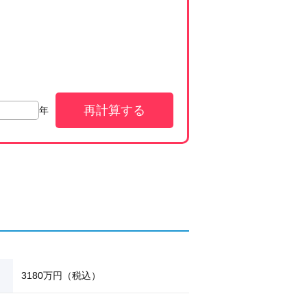
再計算する
年
3180
万円
（税込）