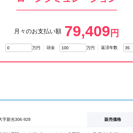
79,409
月々のお支払い額
円
頭金
返済年数
万円
万円
字新光306-928
販売価格