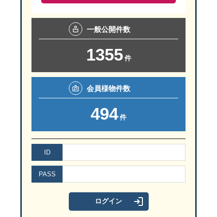
キッチンから最短動線のユーティリティルームは廊下からも行き来で
一般
公開件数
1355
件
室内干しができるお洒落なハンガーパイプ付。使ったタオルを一時
会員様
物件数
494
件
照明によって見え方が変化する素材感が人気のキッチンを合わせ、
ID
PASS
くすみブルーがアクセントになったキッチン背面には、お気に入り