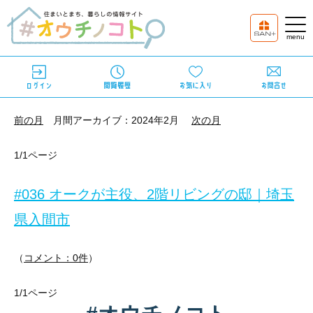
前の月
月間アーカイブ：2024年2月
次の月
1/1ページ
#036 オークが主役、2階リビングの邸｜埼玉
県入間市
（
コメント：0件
）
家は、家族みんなが一緒に過ごす大切な空間だから、身も心も解放
1/1ページ
通りに面した立地を考慮して、通りと反対の南側にバルコニーやお