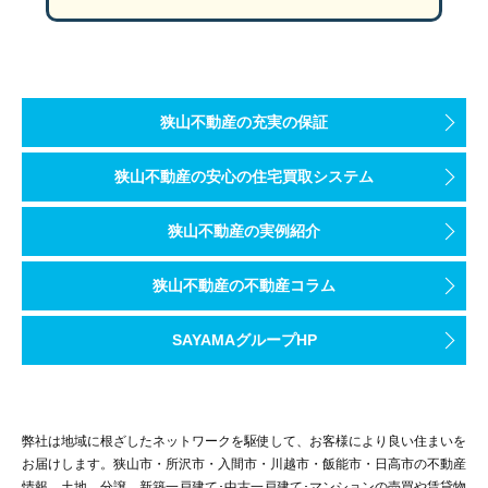
玄関のポーチは奥行1800㎜以上のゆったりとした広さ。庇や壁
狭山不動産の充実の保証
狭山不動産の安心の住宅買取システム
帰宅後すぐに手洗いうがいができるよう洗面室は玄関のすぐ横に。
狭山不動産の実例紹介
狭山不動産の不動産コラム
今回はSAN+のモデルハウスをご紹介しました♬
狭山不動産は、おうち時間を快適に、性能はもちろん居心地よいデ
SAYAMAグループHP
是非お気軽にご相談ください♪
弊社は地域に根ざしたネットワークを駆使して、お客様により良い住まいを
お届けします。狭山市・所沢市・入間市・川越市・飯能市・日高市の不動産
情報、土地、分譲、新築一戸建て･中古一戸建て･マンションの売買や賃貸物