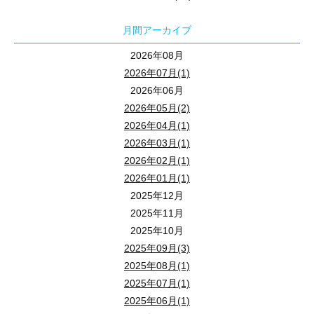
月間アーカイブ
宅地建物取引士・不動産コンサルティングマスター・賃貸不動産経
2026年08月
2026年07月(1)
ココがわかる！
2026年06月
● 今年の繁忙期の分析・傾向を解説
2026年05月(2)
● 入居者に選ばれるお部屋作り
2026年04月(1)
● 節税・相続対策になる修繕費用を積み立てる方法
2026年03月(1)
2026年02月(1)
2026年01月(1)
会場参加のみならず、ライブ配信セミナーも同時開催しております
2025年12月
2025年11月
ご自宅でも当セミナーをご視聴いただけます。
2025年10月
途中退席も可能ですので、お気軽にご参加ください。
2025年09月(3)
★★★「zoom」にて配信しています！★★★
2025年08月(1)
2025年07月(1)
「zoom」の動画配信サイトより、セミナー視聴が可能です！
2025年06月(1)