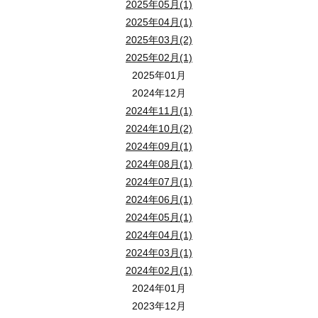
ご自宅でも・移動中でも、スマホやＰＣでお手軽に、最新情報を入
2025年05月(1)
（※ 通信料はご負担ください。）
2025年04月(1)
2025年03月(2)
【 視聴方法 】
2025年02月(1)
ライブ配信セミナーご希望の方は 【 メールアドレス 】 をお知らせ
2025年01月
いただいたメールアドレス宛にセミナー視聴用のご案内メールを送
2024年12月
メールにある 「 セミナー視聴 」 ボタンをクリックすると、zo
2024年11月(1)
ライブ配信セミナーが視聴できます。
2024年10月(2)
2024年09月(1)
会場参加の方は、ご来場にてご参加ください。
2024年08月(1)
2024年07月(1)
時代の変化が急加速！新時代の賃貸経営セミナー
2024年06月(1)
2024年05月(1)
２０２６年４月２６日（
日
）１０：００～１２：
日時 ：
2024年04月(1)
会場 ： 狭山市産業労働センター ２Ｆ 『 異業種交流スペース
2024年03月(1)
住所 ： 狭山市入間川１丁目３－３ （ ご来場での参加場所です
2024年02月(1)
ＭＡＰ：
2024年01月
2023年12月