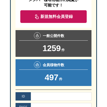
可能です！
新規無料会員登録
一般
公開件数
1259
件
会員様
物件数
497
件
ID