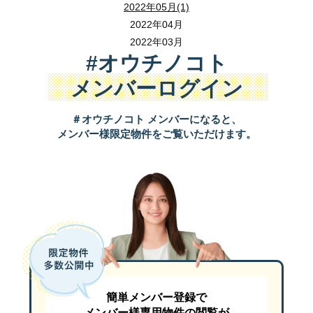
2022年05月(1)
狭山市駅から徒歩３分
2022年04月
駐車場は
『 狭山市駅西口駐車場 』
（有料）がすぐ近くです。
2022年03月
『 狭山市駅西口駐車場 』 は上記ＭＡＰでは
#オウチノコト
「狭山市 産業労働センター」の北西側（左上側）のグレーの建物が
メンバーログイン
セミナーのお申込み・お問い合わせは
☎ ０４－２９５８－５８５１
＃オウチノコト メンバーになると、
メンバー様限定物件をご覧いただけます。
ご参加お待ちしております。
簡単メンバー登録で
メンバー様専用物件の閲覧が