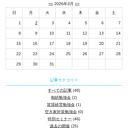
入居者の価値観が激変！新時代の賃貸経営セミナー
<<
2026年3月
>>
日
月
火
水
木
金
土
1
2
3
4
5
6
7
★★★ 来場とwebの同時開催しています！（zoomによる簡単視聴可
8
9
10
11
12
13
14
15
16
17
18
19
20
21
22
23
24
25
26
27
28
29
30
31
2026年繁忙期の振り返り、安ければ決まるから高くても納得の時代
引っ越し費用の高騰や親世代の生活防衛意識により学生の「引っ越
記事カテゴリー
が起きている。AIがお部屋探しの常識を変えた！検索から対話へ！
すべての記事
(48)
選べれるお部屋の変化、設備から条件へ「暮らしの質」が求められ
相続勉強会
(2)
節税対策となる修繕積立について、急激な時代の変化、最新のトレ
賃貸経営勉強会
(1)
空き家対策勉強会
(0)
講師 ： 新井 靖 氏
特別セミナー
(46)
株式会社ハウスネット アパマンショップ狭山店・入間店
過去の開催
(25)
株式会社リバティーハウス２１ 代表取締役