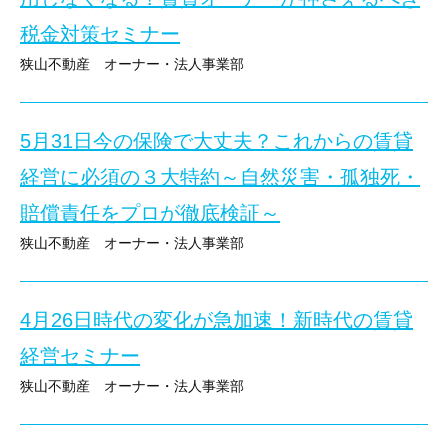
講師 ： 太田 東彦 氏
今回は、知っておかないと損をする
「後見制度」「家族信
税金対策セミナー
ERA LIXIL不動産ショップ 相続サロン担当
狭山不動産 オーナー・法人事業部
プロが分かりやすく解説する特別セミナーのご案内です！
6月28日開催セミナーのご紹介
ココがわかる！
★★★ 来場とwebの同時開催しています！（zoomによる簡単視聴可
5月31日今の保険で大丈夫？これからの賃貸
こんにちは。狭山不動産株式会社です。
● 土地（調整区域・農地）をどう整理するか
講師 ： 司法書士 脇 博喜 氏
賃貸オーナーの皆様、ここ数年の税制改正の動きをどのようにキャ
●境界トラブルや古いアパート、契約書の解決法
パートナーズ司法書士法人 狭山事務所代表
経営に必須の３大特約～自然災害・孤独死・
「これまでの相続・節税対策が、実は最新の税制に合わなくなって
●手放す（売却）という選択肢
賠償責任をプロが徹底検証～
というケースが、増えています。
不動産オーナー様向け、ハウスメーカー等との「一括借り上げ（サ
そこで、地元狭山で多くの実績を持つ税理士をお招きし、オーナー
狭山不動産 オーナー・法人事業部
ココがわかる！
中身や注意点、契約途中の切替方法を徹底解説する無料セミナーで
を開催いたします！
会場参加のみならず、ライブ配信セミナーも同時開催しております
5月31日開催セミナーのご紹介
● 制度のメリット・デメリット
●認知症になると資産の修繕・売却できなくなる？
講師 ： 寺地 総 氏
ご自宅でも当セミナーをご視聴いただけます。
4月26日時代の変化が急加速！新時代の賃貸
今の保険で大丈夫？これからの賃貸経営に必須の3大特約
●遺言書のポイントを解説
株式会社JPMCコンサルティング営業本部 東京支店 支店長
途中退席も可能ですので、お気軽にご参加ください。
～自然災害・孤独死・賠償責任をプロが徹底検証
経営セミナー
★★★ 来場とwebの同時開催しています！（zoomによる簡単視聴可
★★★「zoom」にて配信しています！★★★
狭山不動産 オーナー・法人事業部
会場参加のみならず、ライブ配信セミナーも同時開催しております
ココがわかる！
4月26日開催セミナーのご紹介
「zoom」の動画配信サイトより、セミナー視聴が可能です！
● 一括借り上げ（サブリース）の仕組み
ご自宅でも・移動中でも、スマホやＰＣでお手軽に、最新情報を入
ご自宅でも当セミナーをご視聴いただけます。