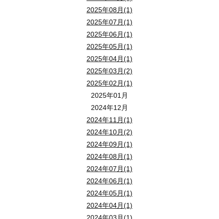
そのアパート経営誰が引き継ぐ？
2025年08月(1)
☎ ０４－２９５８－５８５１
メールにある 「 セミナー視聴 」 ボタンをクリックすると、zo
狭山不動産 顧問弁護士
今から始める事業承継
2025年07月(1)
ライブ配信セミナーが視聴できます。
講師 ： 秋野 卓生 弁護士
～失敗しないための基礎知識～
賃貸市場は時代とともに大きく変化しています。
2025年06月(1)
匠総合法律事務所 代表社員弁護士
本セミナーでは賃貸フェアの情報と最新データをもとに、いま注目
2025年05月(1)
会場参加の方は、ご来場にてご参加ください。
２０２６年３月２９日（
日
）１０：００～１２：
日時 ：
さらに、入居者に選ばれるための最新設備トレンドや、将来の修繕
2025年04月(1)
ご参加お待ちしております。
匠総合法律事務所は住宅・建築・不動産・賃貸などを得意とする
会場 ： 狭山市産業労働センター ２Ｆ 『 異業種交流スペース
オーナー様が今から実践できる“成功の秘訣”をお伝えいたします。
2025年03月(2)
突然の相続に備える基礎知識
事務所で、
住所 ： 狭山市入間川１丁目３－３ （ ご来場での参加場所です
これからの賃貸経営をより安心・有利に進めるために、ぜひご参加
狭山市駅から徒歩３分
2025年02月(1)
～事例に学ぶトラブルと解決策～
経営企画・法務・経理まで、幅広く所掌範囲としている。
ＭＡＰ：
駐車場は
『 狭山市駅西口駐車場 』
（有料）がすぐ近くです。
2025年01月
当法律事務所の長を務める。
講師 ： 新井 靖 氏
『 狭山市駅西口駐車場 』 は上記ＭＡＰでは
2024年12月
２０２６年２月２２日（
日
）１０：００～１２：
日時 ：
アパマンショップ狭山店・入間店
「狭山市 産業労働センター」の北西側（左上側）のグレーの建物が
2024年11月(1)
令和 ６年 ４月
会場 ： 狭山市産業労働センター １Ｆ 『 多目的スペース 』
株式会社ハウスネット代表取締役
2024年10月(2)
日本弁護士連合会 常務理事
住所 ： 狭山市入間川１丁目３－３ （ ご来場での参加場所です
宅地建物取引士・不動産コンサルティングマスター
セミナーのお申込み・お問い合わせは
2024年09月(1)
第二東京弁護士会 副会長
ＭＡＰ：
賃貸不動産経営管理士
☎ ０４－２９５８－５８５１
2024年08月(1)
2024年07月(1)
そのほか、慶應義塾大学院・大学などでの非常勤講師、弁護士会
2024年06月(1)
各種委員など、
狭山市駅から徒歩３分
ココがわかる！
2024年05月(1)
数多くの経歴がある。
駐車場は
『 狭山市駅西口駐車場 』
（有料）がすぐ近くです。
2024年04月(1)
● 賃貸フェアとデータから見る最新動向！
ご参加お待ちしております。
『 狭山市駅西口駐車場 』 は上記ＭＡＰでは
2024年03月(1)
● 最新設備のトレンド情報？