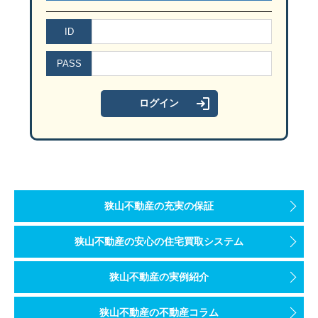
セミナーのお申込み・お問い合わせは
☎ ０４－２９５８－５８５１
狭山市駅から徒歩３分
ID
駐車場は
『 狭山市駅西口駐車場 』
（有料）がすぐ近くです。
『 狭山市駅西口駐車場 』 は上記ＭＡＰでは
PASS
「狭山市 産業労働センター」の北西側（左上側）のグレーの建物が
ご参加お待ちしております。
セミナーのお申込み・お問い合わせは
☎ ０４－２９５８－５８５１
狭山不動産の充実の保証
ご参加お待ちしております。
狭山不動産の安心の住宅買取システム
狭山不動産の実例紹介
狭山不動産の不動産コラム