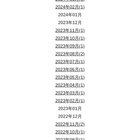
著書や論文も多く
「狭山市 産業労働センター」の北西側（左上側）のグレーの建物が
狭山市駅から徒歩３分
2024年02月(1)
● かしこく修繕費用を積み立てる方法
住宅・建築・不動産などを中心として
駐車場は
『 狭山市駅西口駐車場 』
（有料）がすぐ近くです。
2024年01月
多数手がけられている。
セミナーのお申込み・お問い合わせは
『 狭山市駅西口駐車場 』 は上記ＭＡＰでは
2023年12月
☎ ０４－２９５８－５８５１
「狭山市 産業労働センター」の北西側（左上側）のグレーの建物が
2023年11月(1)
会場参加のみならず、ライブ配信セミナーも同時開催しております
ココがわかる！
2023年10月(1)
● 賃貸トラブル事例と解決事例！
セミナーのお申込み・お問い合わせは
2023年09月(1)
ご自宅でも当セミナーをご視聴いただけます。
● 建替えのための立退き交渉
☎ ０４－２９５８－５８５１
2023年08月(2)
途中退席も可能ですので、お気軽にご参加ください。
● 貸主借主の費用負担分について
ご参加お待ちしております。
2023年07月(1)
★★★「zoom」にて配信しています！★★★
2023年06月(1)
狭山市駅から徒歩３分
2023年05月(1)
「zoom」の動画配信サイトより、セミナー視聴が可能です！
会場参加のみならず、ライブ配信セミナーも同時開催しております
駐車場は
『 狭山市駅西口駐車場 』
（有料）がすぐ近くです。
2023年04月(1)
ご自宅でも・移動中でも、スマホやＰＣでお手軽に、最新情報を入
ご参加お待ちしております。
『 狭山市駅西口駐車場 』 は上記ＭＡＰでは
2023年03月(1)
（※ 通信料はご負担ください。）
ご自宅でも当セミナーをご視聴いただけます。
「狭山市 産業労働センター」の北西側（左上側）のグレーの建物が
2023年02月(1)
途中退席も可能ですので、お気軽にご参加ください。
2023年01月
【 視聴方法 】
★★★「zoom」にて配信しています！★★★
セミナーのお申込み・お問い合わせは
狭山市駅から徒歩３分
2022年12月
ライブ配信セミナーご希望の方は 【 メールアドレス 】 をお知らせ
☎ ０４－２９５８－５８５１
駐車場は
『 狭山市駅西口駐車場 』
（有料）がすぐ近くです。
2022年11月(2)
いただいたメールアドレス宛にセミナー視聴用のご案内メールを送
「zoom」の動画配信サイトより、セミナー視聴が可能です！
『 狭山市駅西口駐車場 』 は上記ＭＡＰでは
2022年10月(1)
メールにある 「 セミナー視聴 」 ボタンをクリックすると、zo
ご自宅でも・移動中でも、スマホやＰＣでお手軽に、最新情報を入
「狭山市 産業労働センター」の北西側（左上側）のグレーの建物が
2022年09月(1)
ライブ配信セミナーが視聴できます。