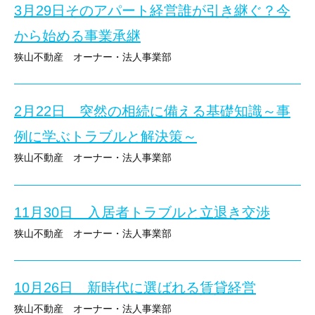
●サブリースの注意点（メリット・デメリット）
3月29日そのアパート経営誰が引き継ぐ？今
入居者の価値観が激変！新時代の賃貸経営セミナー
（※ 通信料はご負担ください。）
このようなお悩みはありませんか？
途中退席も可能ですので、お気軽にご参加ください。
★★★ 来場とwebの同時開催しています！（zoomによる簡単視聴可
●契約中のサブリース契約切替方法
最新の税制改正で、自分の相続対策がどう変わるか知りたい。
★★★「zoom」にて配信しています！★★★
から始める事業承継
【 視聴方法 】
アパート建築による節税効果に、どのような変更点があるか不安。
狭山不動産 オーナー・法人事業部
ライブ配信セミナーご希望の方は 【 メールアドレス 】 をお知らせ
個人経営から「法人化」するメリット・デメリットを整理したい。
「zoom」の動画配信サイトより、セミナー視聴が可能です！
会場参加のみならず、ライブ配信セミナーも同時開催しております
3月29日開催セミナーのご紹介
★★★ 来場とwebの同時開催しています！（zoomによる簡単視聴可
いただいたメールアドレス宛にセミナー視聴用のご案内メールを送
本セミナーでは、これらの疑問を税理士の萩原氏が分かりやすく、
ご自宅でも・移動中でも、スマホやＰＣでお手軽に、最新情報を入
新築時と現在では、災害リスクの予測、不動産を取り巻く社会情勢
メールにある 「 セミナー視聴 」 ボタンをクリックすると、zo
これからの賃貸経営をより安定させるための、具体的なヒントが見
（※ 通信料はご負担ください。）
ご自宅でも当セミナーをご視聴いただけます。
2月22日 突然の相続に備える基礎知識～事
そのアパート経営誰が引き継ぐ？今から始める事業承継
そして保険商品の内容が大きく変わってきています。
ライブ配信セミナーが視聴できます。
途中退席も可能ですので、お気軽にご参加ください。
～失敗しないための必須基礎知識～
火災保険の基本（ベースとなる補償）火災保険が火災だけでなく、
例に学ぶトラブルと解決策～
【講師】萩原 博之 氏 （税理士 萩原博之事務所 所長）
【 視聴方法 】
★★★「zoom」にて配信しています！★★★
風水害や落雷、水漏れなどの幅広い自然災害や事故をカバーする事
会場参加の方は、ご来場にてご参加ください。
CFP（日本FP協会認定）１級ファイナンシャル・プランニング技能
ライブ配信セミナーご希望の方は 【 メールアドレス 】 をお知らせ
狭山不動産 オーナー・法人事業部
単身高齢者の増加に伴い、孤独死による原状回復費用や家賃損失へ
2026年繁忙期の振り返り、安ければ決まるから高くても納得の時代
いただいたメールアドレス宛にセミナー視聴用のご案内メールを送
2月22日開催セミナーのご紹介
「zoom」の動画配信サイトより、セミナー視聴が可能です！
建物の欠陥や管理ミスによって第三者に損害を与えた場合の賠償責
プロが教える！「このまま続けて大丈夫？」お悩みのオーナー様必
引っ越し費用の高騰や親世代の生活防衛意識により学生の「引っ越
メールにある 「 セミナー視聴 」 ボタンをクリックすると、zo
ココがわかる！
ご自宅でも・移動中でも、スマホやＰＣでお手軽に、最新情報を入
カバーする重要オプションについてなど、保険のプロが徹底解説し
★★★ 来場とwebの同時開催しています！（zoomによる簡単視聴可
一括借り上げ契約の「中身」を徹底解剖！！
が起きている。AIがお部屋探しの常識を変えた！検索から対話へ！
ライブ配信セミナーが視聴できます。
11月30日 入居者トラブルと立退き交渉
● 最新税制でここが変わる！
（※ 通信料はご負担ください。）
選べれるお部屋の変化、設備から条件へ「暮らしの質」が求められ
● アパート建築で相続対策ができなくなる？
狭山不動産 オーナー・法人事業部
講師 ： 堀田 頼房 氏
２０２６年８月３０日（
日
）１０：００～１２：
日時 ：
節税対策となる修繕積立について、急激な時代の変化、最新のトレ
会場参加の方は、ご来場にてご参加ください。
突然の相続に備える基礎知識
● 賃貸で法人化のメリット・デメリット
【 視聴方法 】
11月30日開催セミナーのご紹介
ベストセレクション株式会社 常務取締役
会場 ： 狭山市産業労働センター ２Ｆ 『異業種交流スペース 
～事例に学ぶトラブルと解決策～
ライブ配信セミナーご希望の方は 【 メールアドレス 】 をお知らせ
講師 ： 新井 靖 氏
住所 ： 狭山市入間川１丁目３－３ （ ご来場での参加場所です
いただいたメールアドレス宛にセミナー視聴用のご案内メールを送
10月26日 新時代に選ばれる賃貸経営
株式会社ハウスネット アパマンショップ狭山店・入間店
親からアパートを引き継ぐ際、単に
「建物」を引き継ぐだけでは不
ＭＡＰ：
会場参加のみならず、ライブ配信セミナーも同時開催しております
メールにある 「 セミナー視聴 」 ボタンをクリックすると、zo
ココがわかる！
狭山不動産 オーナー・法人事業部
株式会社リバティーハウス２１ 代表取締役
空室対策、修繕計画、そして複雑な法律・税金の問題が山積してい