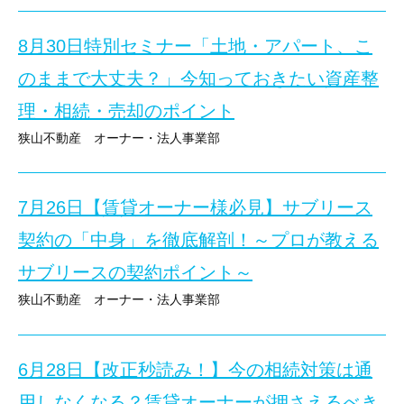
8月30日特別セミナー「土地・アパート、こ
プロが教える
知らなきゃ損する！3つの制度
～後見制度・家族信託・遺言書 活用セミナー～
のままで大丈夫？」今知っておきたい資産整
理・相続・売却のポイント
狭山不動産 オーナー・法人事業部
８月３０日開催セミナーのご紹介
7月26日【賃貸オーナー様必見】サブリース
★★★ 来場とwebの同時開催しています！（zoomによる簡単視聴可
契約の「中身」を徹底解剖！～プロが教える
★★★ 来場とwebの同時開催しています！（zoomによる簡単視聴可
サブリースの契約ポイント～
狭山不動産 オーナー・法人事業部
「将来、自分や親が認知症になったら実家や資産はどうなるんだろ
7月26日開催セミナーのご紹介
土地・アパートこのままで大丈夫？
「遺言書ってどうやって書けばいいの？」
6月28日【改正秒読み！】今の相続対策は通
プロが教える
「このまま続けて大丈夫？」お悩みのオーナー様
今、知っておきたい資産整理・相続・売却のポイント
一括借り上げ契約の「中身」を徹底解剖！
そんな不安や疑問をお持ちではありませんか？
用しなくなる？賃貸オーナーが押さえるべき