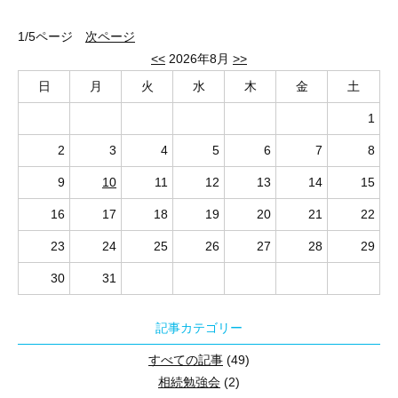
２０２６年９月２７日（
日
）１０：００～１２：
日時 ：
ライブ配信セミナーが視聴できます。
★★★ 来場とwebの同時開催しています！（zoomによる簡単視聴可
● 火災保険の基本
10月26日開催セミナーのご紹介
本セミナーでは、賃貸経営を初めて引き継ぐ「二代目オーナー」を
ご自宅でも当セミナーをご視聴いただけます。
会場 ： 狭山市産業労働センター ２Ｆ 『異業種交流スペース 
● 施設所有者賠償責任特約
1/5ページ
次ページ
宅地建物取引士・不動産コンサルティングマスター・賃貸不動産経
経営の基礎知識から、なぜ
アパート建築が節税に有効なのかという
途中退席も可能ですので、お気軽にご参加ください。
住所 ： 狭山市入間川１丁目３－３ （ ご来場での参加場所です
会場参加の方は、ご来場にてご参加ください。
● 家主費用特約（事故対応）
<<
2026年8月
>>
そして
親子のトラブルを防ぐための具体的な承継準備の進め方
を徹
★★★「zoom」にて配信しています！★★★
ＭＡＰ：
日
月
火
水
木
金
土
プロが教える！「このまま続けて大丈夫？」お悩みのオーナー様必
相続は誰にでも訪れすものですが、手続きには期限があり、
講師 ： 太田 東彦 氏
ココがわかる！
「zoom」の動画配信サイトより、セミナー視聴が可能です！
一括借り上げ契約の「中身」を徹底解剖！！
1
会場参加のみならず、ライブ配信セミナーも同時開催しております
放置すると過料（罰金）などの不利益を被るリスクもあります。
ERA LIXIL不動産ショップ 相続サロン担当
● 今年の繁忙期の分析・傾向を解説
ご自宅でも・移動中でも、スマホやＰＣでお手軽に、最新情報を入
本セミナーでは、相続の専門家である司法書士が、
2
3
4
5
6
7
8
中小企業診断士・宅地建物取引士・マンション管理士
● 入居者に選ばれるお部屋作り
（※ 通信料はご負担ください。）
２０２６年７月２６日（
日
）１０：００～１２：
日時 ：
ご自宅でも当セミナーをご視聴いただけます。
「いつまでに・何を・どうすべきか」
という基本の流れから、
管理業務主任者・賃貸経営管理士・相続診断士
● 節税・相続対策になる修繕費用を積み立てる方法
9
10
11
12
13
14
15
会場 ： 狭山市産業労働センター １Ｆ 『多目的スペース 』
途中退席も可能ですので、お気軽にご参加ください。
「誰が相続人になるのか」
の判定、
「争族を防ぐ遺言書の基本」
ま
不動産オーナーや資産家に対する（納税）への相談・指導、
【 視聴方法 】
住所 ： 狭山市入間川１丁目３－３ （ ご来場での参加場所です
★★★「zoom」にて配信しています！★★★
法律の知識がない方にも分かりやすく解説します。
16
17
18
19
20
21
22
不動産の有効活用など、幅広い不動産相続相談サポートを担当
ライブ配信セミナーご希望の方は 【 メールアドレス 】 をお知らせ
ＭＡＰ：
会場参加のみならず、ライブ配信セミナーも同時開催しております
23
24
25
26
27
28
29
いただいたメールアドレス宛にセミナー視聴用のご案内メールを送
「zoom」の動画配信サイトより、セミナー視聴が可能です！
講師 ： 脇 博喜 氏
ココがわかる！
メールにある 「 セミナー視聴 」 ボタンをクリックすると、zo
30
31
ご自宅でも・移動中でも、スマホやＰＣでお手軽に、最新情報を入
パートナーズ司法書士法人 狭山事務所代表
ご自宅でも当セミナーをご視聴いただけます。
● 賃貸経営の基礎知識
ライブ配信セミナーが視聴できます。
（※ 通信料はご負担ください。）
司法書士・行政書士
途中退席も可能ですので、お気軽にご参加ください。
● 節税対策！なぜアパートを建てるのか？
（パートナーズ司法書士法人 狭山事務所は 旧 日高護司法書士
記事カテゴリー
★★★「zoom」にて配信しています！★★★
● 親から子へ引継ぎ準備と進め方
会場参加の方は、ご来場にてご参加ください。
【 視聴方法 】
すべての記事
(49)
ライブ配信セミナーご希望の方は 【 メールアドレス 】 をお知らせ
「zoom」の動画配信サイトより、セミナー視聴が可能です！
相続勉強会
(2)
いただいたメールアドレス宛にセミナー視聴用のご案内メールを送
ココがわかる！