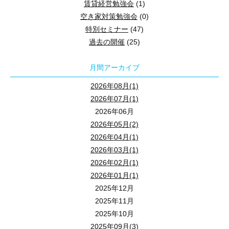
ご自宅でも・移動中でも、スマホやＰＣでお手軽に、最新情報を入
会場参加のみならず、ライブ配信セミナーも同時開催しております
セミナー開催概要
賃貸経営勉強会
(1)
メールにある 「 セミナー視聴 」 ボタンをクリックすると、zo
● いつまでに何をしたらいいの？
（※ 通信料はご負担ください。）
２０２６年６月２８日（
日
）１０：００～１２：
日時 ：
空き家対策勉強会
(0)
狭山市駅から徒歩３分
ライブ配信セミナーが視聴できます。
● 誰が相続人になるの？
ご自宅でも当セミナーをご視聴いただけます。
特別セミナー
(47)
駐車場は
『 狭山市駅西口駐車場 』
（有料）がすぐ近くです。
会場 ： 狭山市産業労働センター １Ｆ 『 多目的スペース 』
● 遺言書のきほん
【 視聴方法 】
途中退席も可能ですので、お気軽にご参加ください。
過去の開催
(25)
『 狭山市駅西口駐車場 』 は上記ＭＡＰでは
住所 ： 狭山市入間川１丁目３－３ （ ご来場での参加場所です
会場参加の方は、ご来場にてご参加ください。
ライブ配信セミナーご希望の方は 【 メールアドレス 】 をお知らせ
★★★「zoom」にて配信しています！★★★
「狭山市 産業労働センター」の北西側（左上側）のグレーの建物が
ＭＡＰ：
築20年以上のアパートを保有している大家さん必見！
いただいたメールアドレス宛にセミナー視聴用のご案内メールを送
月間アーカイブ
狭山市駅から徒歩３分
入居者トラブルと立退き交渉
そのアパート経営誰が引き継ぐ？
会場参加のみならず、ライブ配信セミナーも同時開催しております
メールにある 「 セミナー視聴 」 ボタンをクリックすると、zo
「zoom」の動画配信サイトより、セミナー視聴が可能です！
セミナーのお申込み・お問い合わせは
駐車場は
『 狭山市駅西口駐車場 』
（有料）がすぐ近くです。
今から始める事業承継
2026年08月(1)
ライブ配信セミナーが視聴できます。
ご自宅でも・移動中でも、スマホやＰＣでお手軽に、最新情報を入
☎ ０４－２９５８－５８５１
『 狭山市駅西口駐車場 』 は上記ＭＡＰでは
～失敗しないための基礎知識～
2026年07月(1)
ご自宅でも当セミナーをご視聴いただけます。
（※ 通信料はご負担ください。）
「狭山市 産業労働センター」の北西側（左上側）のグレーの建物が
2026年06月
★★★ 来場とwebの同時開催しています！（zoomによる簡単視聴可
途中退席も可能ですので、お気軽にご参加ください。
新時代に選ばれる賃貸経営
会場参加の方は、ご来場にてご参加ください。
２０２６年５月３１日（
日
）１０：００～１２：
日時 ：
2026年05月(2)
★★★「zoom」にて配信しています！★★★
【 視聴方法 】
～成功の秘訣と最新トレンド～
セミナーのお申込み・お問い合わせは
2026年04月(1)
会場 ： 狭山市産業労働センター ２Ｆ 『 異業種交流スペース
時代の変化が急加速！新時代の賃貸経営セミナー
ライブ配信セミナーご希望の方は 【 メールアドレス 】 をお知らせ
☎ ０４－２９５８－５８５１
ご参加お待ちしております。
2026年03月(1)
住所 ： 狭山市入間川１丁目３－３ （ ご来場での参加場所です
「zoom」の動画配信サイトより、セミナー視聴が可能です！
いただいたメールアドレス宛にセミナー視聴用のご案内メールを送
2026年02月(1)
狭山市駅から徒歩３分
ＭＡＰ：
ご自宅でも・移動中でも、スマホやＰＣでお手軽に、最新情報を入
メールにある 「 セミナー視聴 」 ボタンをクリックすると、zo
２０２６年４月２６日（
日
）１０：００～１２：
日時 ：
★★★ 来場とwebの同時開催しています！（zoomによる簡単視聴可
2026年01月(1)
駐車場は
『 狭山市駅西口駐車場 』
（有料）がすぐ近くです。
（※ 通信料はご負担ください。）
築年数の古いアパート経営では、入居者トラブルや立退き交渉が大
ライブ配信セミナーが視聴できます。
会場 ： 狭山市産業労働センター ２Ｆ 『 異業種交流スペース
2025年12月
『 狭山市駅西口駐車場 』 は上記ＭＡＰでは
本セミナーでは、不動産・賃貸分野に精通する 弁護士 の先生が、
住所 ： 狭山市入間川１丁目３－３ （ ご来場での参加場所です
2025年11月
「狭山市 産業労働センター」の北西側（左上側）のグレーの建物が
ご参加お待ちしております。
【 視聴方法 】
具体的事例を交えてわかりやすく解説します。
会場参加の方は、ご来場にてご参加ください。
ＭＡＰ：
2025年10月
ライブ配信セミナーご希望の方は 【 メールアドレス 】 をお知らせ
築20年以上のアパートをお持ちの大家様必見の内容
です。
2025年09月(3)
セミナーのお申込み・お問い合わせは
いただいたメールアドレス宛にセミナー視聴用のご案内メールを送