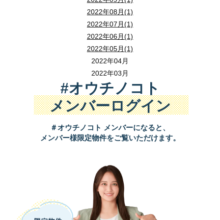
（※ 通信料はご負担ください。）
2022年08月(1)
セミナーのお申込み・お問い合わせは
2022年07月(1)
会場参加の方は、ご来場にてご参加ください。
ご参加お待ちしております。
【 視聴方法 】
☎ ０４－２９５８－５８５１
2022年06月(1)
ライブ配信セミナーご希望の方は 【 メールアドレス 】 をお知らせ
2022年05月(1)
親子で学べば、将来のトラブルと税負担を軽減できる
いただいたメールアドレス宛にセミナー視聴用のご案内メールを送
2022年04月
賃貸物件の引継ぎと相続で損しない方法
メールにある 「 セミナー視聴 」 ボタンをクリックすると、zo
2022年03月
ライブ配信セミナーが視聴できます。
#オウチノコト
ご参加お待ちしております。
２０２５年１０月２６日（
日
）１０：００～１２
日時 ：
メンバーログイン
会場参加の方は、ご来場にてご参加ください。
会場 ： 狭山市産業労働センター ２Ｆ 『 異業種交流スペース
住所 ： 狭山市入間川１丁目３－３ （ ご来場での参加場所です
＃オウチノコト メンバーになると、
親子で学べば、将来のトラブルと税負担を軽減できる
ＭＡＰ：
メンバー様限定物件をご覧いただけます。
賃貸物件の引継ぎと相続で損しない方法
２０２５年１１月３０日（
日
）１０：００～１２
日時 ：
会場 ： 狭山市産業労働センター ２Ｆ 『 異業種交流スペース
住所 ： 狭山市入間川１丁目３－３ （ ご来場での参加場所です
ＭＡＰ：