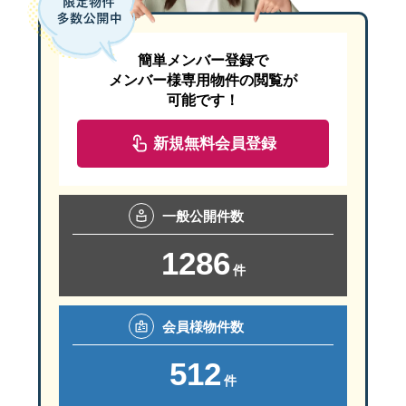
簡単メンバー登録で
メンバー様専用物件の閲覧が
可能です！
新規無料会員登録
一般
公開件数
1286
件
狭山市駅から徒歩３分
駐車場は
『 狭山市駅西口駐車場 』
（有料）がすぐ近くです。
会員様
物件数
『 狭山市駅西口駐車場 』 は上記ＭＡＰでは
512
「狭山市 産業労働センター」の北西側（左上側）のグレーの建物が
件