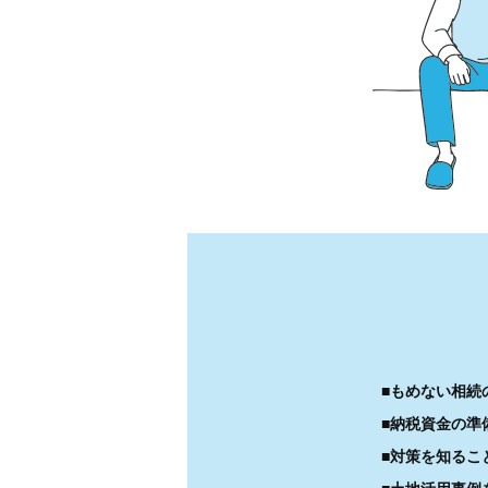
■もめない相続
■納税資金の準
■対策を知るこ