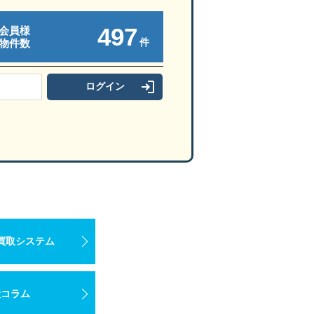
497
会員様
件
物件数
買取システム
産コラム