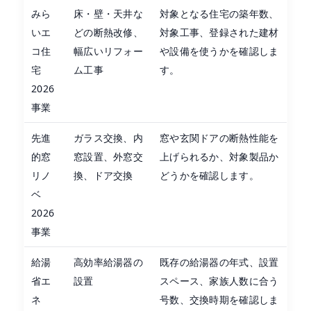
みら
床・壁・天井な
対象となる住宅の築年数、
いエ
どの断熱改修、
対象工事、登録された建材
コ住
幅広いリフォー
や設備を使うかを確認しま
宅
ム工事
す。
2026
事業
先進
ガラス交換、内
窓や玄関ドアの断熱性能を
的窓
窓設置、外窓交
上げられるか、対象製品か
リノ
換、ドア交換
どうかを確認します。
ベ
2026
事業
給湯
高効率給湯器の
既存の給湯器の年式、設置
省エ
設置
スペース、家族人数に合う
ネ
号数、交換時期を確認しま