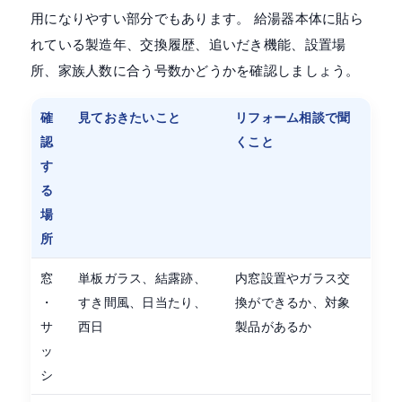
用になりやすい部分でもあります。 給湯器本体に貼ら
れている製造年、交換履歴、追いだき機能、設置場
所、家族人数に合う号数かどうかを確認しましょう。
確
見ておきたいこと
リフォーム相談で聞
認
くこと
す
る
場
所
窓
単板ガラス、結露跡、
内窓設置やガラス交
・
すき間風、日当たり、
換ができるか、対象
サ
西日
製品があるか
ッ
シ