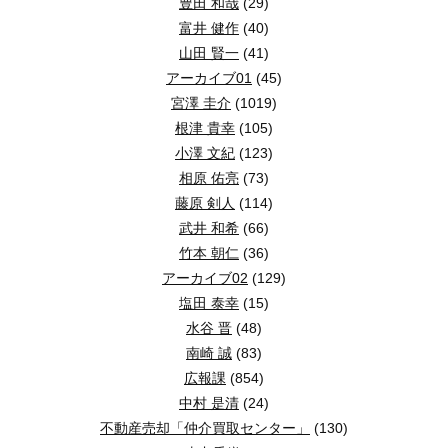
豊田 和哉
(29)
富井 健作
(40)
山田 賢一
(41)
アーカイブ01
(45)
宮澤 圭介
(1019)
根津 貴幸
(105)
小澤 文紀
(123)
相原 佑亮
(73)
藤原 剣人
(114)
武井 和希
(66)
竹本 朝仁
(36)
アーカイブ02
(129)
塩田 泰幸
(15)
水谷 晋
(48)
南崎 誠
(83)
広報課
(854)
中村 是清
(24)
不動産売却「仲介買取センター」
(130)