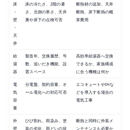
床
床の冷たさ、2階の暑
断熱材の追加、天井
・
さ、北側の寒さ、天井
断熱、床下断熱の概
壁
裏や床下の点検可否
算費用
・
天
井
給
製造年、交換履歴、号
高効率給湯器へ交換
湯
数、追いだき機能、設
できるか、家族構成
器
置スペース
に合う機種は何か
電
分電盤、契約容量、オ
エコキュートやIHな
気
ール電化への対応可否
どを導入する場合の
容
電気工事
量
外
ひび割れ、雨染み、塗
断熱と同時に外装メ
壁
装の劣化、雨どいの状
ンテナンスも必要か