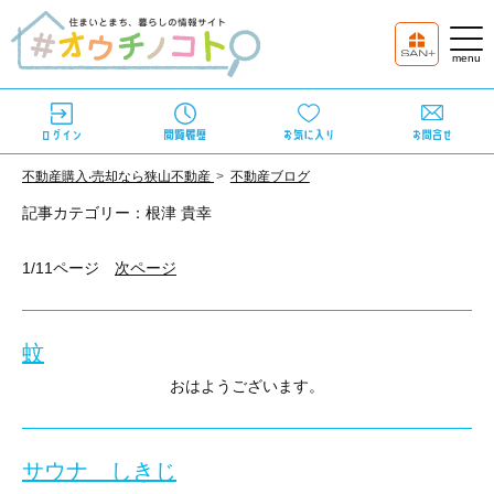
不動産購⼊‧売却なら狭⼭不動産
不動産ブログ
記事カテゴリー：根津 貴幸
1/11ページ
次ページ
蚊
おはようございます。
入間店 根津です。
水曜日、久しぶりに日和田山に、行ってみました。
サウナ しきじ