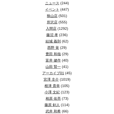
ニュース
(244)
イベント
(447)
狭山店
(501)
所沢店
(555)
入間店
(1292)
藤沼 孝
(236)
結城 義則
(62)
西野 覚
(29)
豊田 和哉
(29)
富井 健作
(40)
山田 賢一
(41)
アーカイブ01
(45)
宮澤 圭介
(1019)
根津 貴幸
(105)
小澤 文紀
(123)
相原 佑亮
(73)
藤原 剣人
(114)
武井 和希
(66)