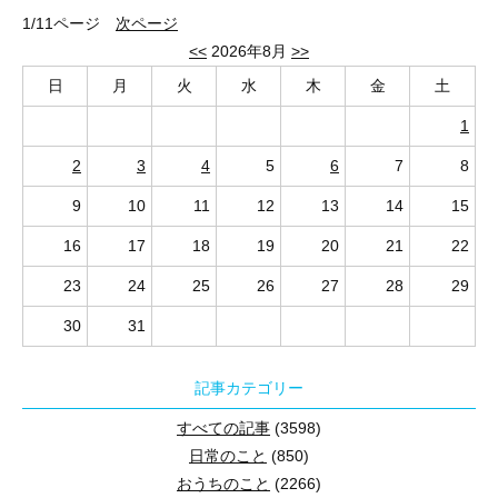
ご希望の際は、
神津島でした。
1/11ページ
次ページ
昨今、はっきりとした四季を、感じにくくなってますが、
0120-944-230
以前から行ってみたかった、
<<
2026年8月
>>
それぞれの季節を楽しみたいと思います。
まで。
入間店へのお問い合わせ▶0120-944-230
屏風ヶ浦に行ってきました。
入間店へのお問い合わせ▶0120-944-230
日
月
火
水
木
金
土
お待ちしております。
天気はあいにく曇り
入間店へのお問い合わせ▶0120-944-230
1
風やや強く、少し肌寒し。
入間店へのお問い合わせ▶0120-944-230
2
3
4
5
6
7
8
掲示板によりますと、
9
10
11
12
13
14
15
太古の南関東はほとんど海で、
銚子の辺りは、陸地（島？）だったようですね。
16
17
18
19
20
21
22
23
24
25
26
27
28
29
30
31
入間店へのお問い合わせ▶0120-944-230
記事カテゴリー
すべての記事
(3598)
日常のこと
(850)
おうちのこと
(2266)