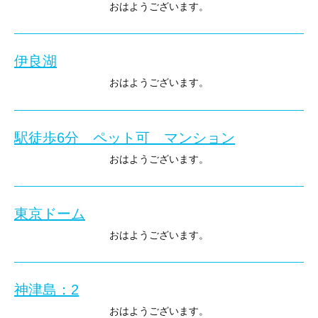
この時期は、蚊・蜘蛛の巣が多く、難儀してます。
おはようございます。
虫よけスプレーで、対応してますが、
入間店 根津です。
集まってきます。
それでも、登りたくなります。
伊良湖
伊良湖からの帰りに、静岡に寄り
往復40分・2キロの行程ですが、
サウナ しきじに、行ってきました。
おはようございます。
自分の為に、続けます。
入間店 根津です。
他県ナンバーの車が、多数駐車してました。
火曜日・水曜日と、愛知県・静岡県に行ってきました。
入間店へのお問い合わせ▶0120-944-230
私は平日の午前中に寄りましたので、混雑はしておりませんでした
駅徒歩6分 ペット可 マンション
渥美半島は、初めてです。
土日は、入場規制もあるそうです。
午前中はいつも通りの、低山登山。
おはようございます。
静岡方面に行かれる事がありましたら、寄られてはいかがでしょう
入間店 根津です。
田原市内です。
お預かりしております、
海に近い田原市でも、気温が34度位ありましたので、
東京ドーム
【NICライブステイツ川】
2山目は中止です。
の、ご紹介です。
おはようございます。
入間店へのお問い合わせ▶0120-944-230
伊良湖灯台辺りで、食事＆散歩
2020年6月に、バリアフリー+フルリフォーム 済です。
入間店 根津です。
2週間前の水曜日に、東京ドームへ行ってきました。
余りにも暑いので、早めに宿に退散
神津島：2
窓から海を眺め、ゆっくりできました。
現在、空家ですので
サザンオールスターズのコンサートです。
おはようございます。