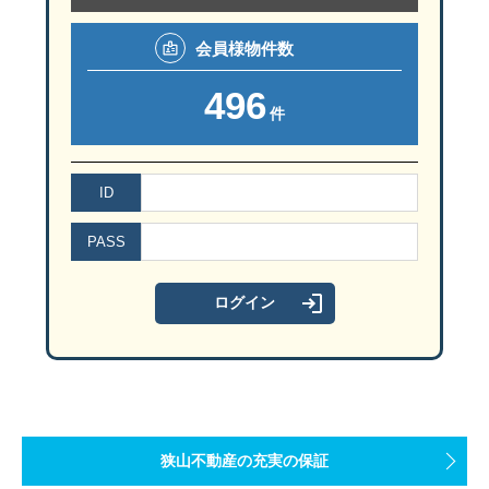
会員様
物件数
496
件
ID
PASS
狭山不動産の充実の保証