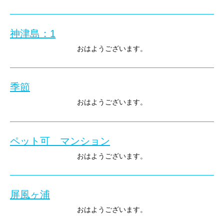
いつでもご覧いただけます。
2023年9月の、茅ヶ崎ライブ依頼です。
入間店 根津です。
ご希望の際は、
新曲中心ですが、充分楽しめました。
0120-944-230
神津島：1
神津島の続きです。
入間店へのお問い合わせ▶0120-944-230
まで。
入間店へのお問い合わせ▶0120-944-230
おはようございます。
お待ちしております。
空港まで、民宿の方に迎えきていただき、
入間店 根津です。
そのまま、登山口へ。
入間店へのお問い合わせ▶0120-944-230
季節
先週の火曜日・水曜日に初めて、
神津島に行ってきました。
おはようございます。
6合目位までは、晴れてて暑いくらいでしたが、
伊豆諸島自体、初めてです。
入間店 根津です。
山頂は、
調布飛行場も、初めて。
飛行機は、こちら
ペット可 マンション
GWも終わり、気温が少しずつ高くなってきております。
風も強く、景色は全く見えず。
また、朝も明るくなるのが、早くなってます。
おはようございます。
コース変更し、下山。
プロペラ機も、初めてです。
入間店 根津です。
島内での足として、原付をレンタル。
19人乗り。
こちらは、先週の日和田山の写真ですが、
バリアフリー+フルリフォーム済み
思ったより揺れずに、
四ヶ月前の同時刻は、
屏風ヶ浦
マンションを、お預かりいたしました。
赤崎遊歩道の、飛び込み台。
調布から神津島まで、40分のフライト。
この季節ですので、誰もいませんが。。
おはようございます。
入間市駅から池袋に行くのと、ほぼ同じ。
このような風景でした。
現在空家ですので、いつでもご見学いただけます。
一泊二日でも、充分楽しめる
入間店 根津です。
続く・・・