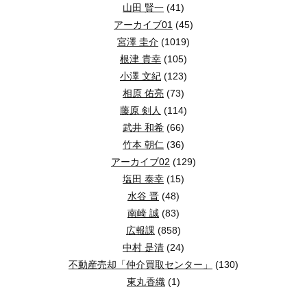
山田 賢一
(41)
アーカイブ01
(45)
宮澤 圭介
(1019)
根津 貴幸
(105)
小澤 文紀
(123)
相原 佑亮
(73)
藤原 剣人
(114)
武井 和希
(66)
竹本 朝仁
(36)
アーカイブ02
(129)
塩田 泰幸
(15)
水谷 晋
(48)
南崎 誠
(83)
広報課
(858)
中村 是清
(24)
不動産売却「仲介買取センター」
(130)
東丸香織
(1)