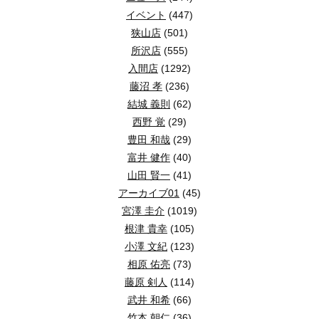
イベント
(447)
狭山店
(501)
所沢店
(555)
入間店
(1292)
藤沼 孝
(236)
結城 義則
(62)
西野 覚
(29)
豊田 和哉
(29)
富井 健作
(40)
山田 賢一
(41)
アーカイブ01
(45)
宮澤 圭介
(1019)
根津 貴幸
(105)
小澤 文紀
(123)
相原 佑亮
(73)
藤原 剣人
(114)
武井 和希
(66)
竹本 朝仁
(36)