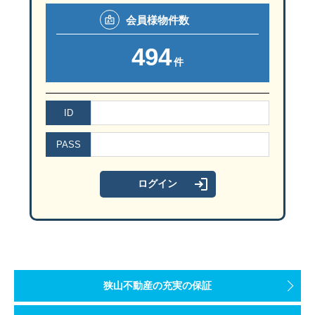
会員様
物件数
494
件
ID
PASS
狭山不動産の充実の保証