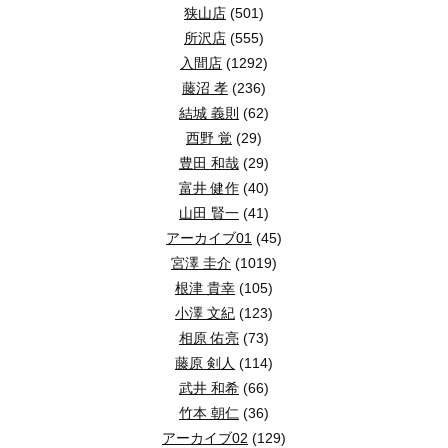
狭山店
(501)
所沢店
(555)
入間店
(1292)
藤沼 孝
(236)
結城 義則
(62)
西野 覚
(29)
豊田 和哉
(29)
富井 健作
(40)
山田 賢一
(41)
アーカイブ01
(45)
宮澤 圭介
(1019)
根津 貴幸
(105)
小澤 文紀
(123)
相原 佑亮
(73)
藤原 剣人
(114)
武井 和希
(66)
竹本 朝仁
(36)
アーカイブ02
(129)