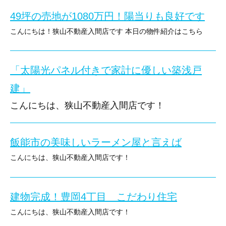
玄関入って右手には汚れものを置いておけるシューズインクローク
○建ぺい率：60％ ○容積率：200％
49坪の売地が1080万円！陽当りも良好です
ご興味をお持ちの方はぜひお問合せください♪
便利な住環境ながら中古戸建ゆえ価格にも優れた魅力の物件ですの
上がってすぐには花粉の時期にも活躍しそうなアウターを掛けられ
こんにちは！狭山不動産入間店です 本日の物件紹介はこちら
○設備：公営水道・公共下水・都市ガス
ご興味をお持ちの方は急いでお問合せくださいませ♪
→狭山不動産入間店HPはこちら
LDKにはパントリー、掃除機等を置ける収納もございます
入間市小谷田売地1080万円
○古家付き
「太陽光パネル付きで家計に優しい築浅戸
◇◆◇その他物件情報◇◆◇
その他にも2階にはウォークインクローゼットや納戸もあり、
→狭山不動産へのアクセスはこちら
建」
建築条件はございませんのでお好きなハウスメーカーで建築頂けま
交通：西武池袋線「武蔵藤沢」駅 徒歩22分
こんにちは、狭山不動産入間店です！
豊富な収納と便利な動線はストレス無く快適な生活をお楽しみ頂け
または「西武グリーンヒル」停 徒歩5分 バス10分
また、南東角地の為日当たり・開放感にも優れ 静かな住環境が魅
【
狭山不動産のSNS
はこちら】
本日のおすすめ物件紹介はコチラ⇩
駐車スペース：普通車1台、軽自動車1台
建築価格が高騰している昨今、お求めやすい土地で建物に十分こだ
飯能市の美味しいラーメン屋と言えば
↓
Instagram
しょうか！
こんにちは、狭山不動産入間店です！
入間市東町4丁目 中古戸建
土地面積：105.02㎡
厳しい寒さが続くこの季節、暖かいラーメンが食べたくなりますよ
そんな時は飯能市双柳にある「西山屋」さんはいかがでしょうか？
↓
Youtube
建物面積：94.12㎡
＜＜その他物件情報＞＞
西武池袋線『武蔵藤沢』駅 徒歩20分
建物完成！豊岡4丁目 こだわり住宅
こちらは建売住宅としても販売しており価格は3,080万円です
こちらは以前ホテルの料理長を務めていたご主人が開いたお店だそ
ピザ窯で炙った具材が乗ったあごだしラーメンは絶品です！
こんにちは、狭山不動産入間店です！
築年月：平成19年10月
○西武池袋線「入間市」駅バス7分、バス停「東金子」駅まで徒歩約
↓
LINE
当社は建築条件付き売地として、
ぜひ一度足を運んでみてはいかがでしょうか！
本日の物件紹介はコチラ⇩