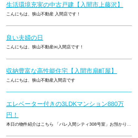
生活環境充実の中古戸建【入間市上藤沢】
入間市鍵山2丁目 売地 2,480万円
こんにちは、狭山不動産 入間店です！
敷地面積56坪でゆとりある敷地です
本日の物件紹介はこちら！
良い夫婦の日
建築条件が無いためお好みのハウスメーカーでお建て頂けます♪
入間市上藤沢中古戸建 価格：2,380万円
こんにちは、狭山不動産㈱入間店です！
思い思いのお家を建てて新生活はいかがでしょうか！
こちらはレンガ調の洋風な外観が素敵な戸建です♪
本日4月22日は良い夫婦の日です！
収納豊富な高性能住宅【入間市扇町屋】
語呂合わせ（4＝よ、2＝ふ、2＝ふ）から、夫婦の絆を大切にする
イオンスタイルやヨークマート等のスーパーや
こんにちは、狭山不動産入間店です
＜＜ その他物件情報 ＞＞
そんな記念すべき日にはより一層仲を深める為にご新居探しをして
コンビニ、ドラッグストア等の施設が充実し生活便利な環境です
本日の物件紹介はコチラ！
○西部池袋線「入間市」駅 徒歩18分
当社では新築戸建・中古戸建・マンションのご紹介はもちろん、
エレベーター付きの3LDKマンション880万
また、最寄りの武蔵藤沢駅まで徒歩はもちろんバス停も徒歩5分と
売地から設計士やインテリアコーディネーターと一緒にお打ち合わ
入間市扇町屋5丁目 SAN+のモデルハウスになります
○土地面積：185.62㎡
円！
理想のマイホームをお建て頂ける建築条件付売地のご提案もしてお
市外まで通勤・通学されるご家庭も安心です！
本日の物件紹介はこちら 「パレ入間シティ308号室」お預かり致しました！ 販売価格：880万円 東南向きの陽当りの良いマンションです 各居室は7.1帖、6帖、4.5帖とゆとりがあります！ 過去にリフォーム歴がある為状態も良くそのままご入居頂けます エレベーターもございますので生活にも便利な環境です 価格も内容も魅力の物件ですのでご興味をお持ちになりましたら ぜひお気軽にお問合せください★ ０１２０-９４４-２３０ ＜その他物件情報＞ ○西武池袋線「入間市」駅 徒歩17分 ○専有面積：65.04㎡ ○バルコニー面積：9.60㎡ ○総戸数：63戸 ○管理費：11,840円 ○修繕積立金：9.60㎡ ○設備：公営水道・公共下水・都市ガス
こちらは豊富な収納庫が魅力のモデルハウスです
○用途地域：第一種住居地域
将来の生活を考えながら楽しく打ち合わせをすればより一層ご夫婦
室内も丁寧にお使いになっており綺麗なお住まいとなっております