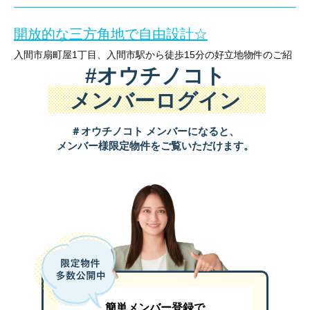
「入間市豊岡4丁目 新築一戸建 4380万円」
設備：公営水道、公共下水、PG
○土地面積：163.62㎡
設計士やインテリアコーディネーターと一緒に打ち合わせをしなが
開放的な三方角地で自由設計☆
先日建物工事が完了し、内覧可能になりました
↓Facebook
～おすすめポイント～
○市街化調整区域（34条11号）
入間市扇町屋1丁目、入間市駅から徒歩15分の好立地物件のご紹
理想のお住まいをお建ていただけるプランもご提案しております
ipot等の商業施設や彩の森公園、保育園等が近く
#オウチノコト
介です！
優れた住環境が魅力の物件になります！
○建ぺい率・容積率：60％・200％
平成28年築で綺麗な内外観です♪
メンバーログイン
この他にご覧いただけるモデルハウスもたくさんございますので
大きな窓を採用し明るく開放的な20帖のLDK
○接道：東側7.5m・南側4m
お車は2台お停め頂けます（車種により制限がござい
ご興味をお持ちいただけましたら是非お問合せいただけたらと思い
＃オウチノコト メンバーになると、
スマホで作動・チェック出来る電動シャッター・玄関・お湯はり機
土地面積124㎡
メンバー様限定物件をご覧いただけます。
汚れものの収納も安心な稼働棚付きのSIC
０１２０-９４４-２３０
建坪はなんと32.6坪！ゆとりある間取で収納も豊富
物干しスペースもあり広々とした洗面脱衣所
用途地域：第一種低層住居専用地域
保存食品や食器等も豊富に置けるパントリー等々・・・
→狭山不動産入間店HPはこちら
2階の3.5帖の納戸は書斎や在宅ワークにもオススメ
建蔽率：50％ 容積率：80％
もちろん性能にもこだわっており、
耐震等級は最高の3を取得
土地建物基本価格：4,380万円
太陽光パネルが設置済みの為日中の電気を賄えます
→狭山不動産へのアクセスはこちら
省エネ・断熱性能にも優れＺＥＨ基準もクリアしております
設備：都市ガス・本下水・公営水道
周辺施設も充実し生活便利な住環境
【
狭山不動産のSNS
はこちら】
文章では語りつくせない程の魅力が詰まった住宅になりますので、
簡単メンバー登録で
ぜひ一度ご覧いただけたらと思います！