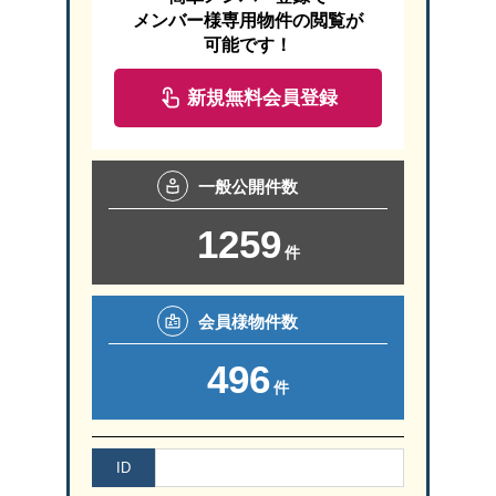
取引態様：売主
メンバー様専用物件の閲覧が
↓
Instagram
可能です！
→狭山不動産入間店HPはこちら
～おすすめポイント～
新規無料会員登録
↓
Youtube
・入間市駅徒歩15分
魅力にあふれた物件となっておりますので、
→狭山不動産へのアクセスはこちら
・土地37坪
ご見学や資料請求等
一般
公開件数
↓
LINE
【
狭山不動産のSNS
はこちら】
・開放感の良い三方角地
1259
ぜひお気軽にお問合せ頂けたらと思います！
件
↓Facebook
↓
Instagram
・サイオスまで約6分
０１２０-９４４-２３０
会員様
物件数
・ヨークマートまで約5分
↓
Youtube
496
件
↓
LINE
ID
建物は当社標準仕様SAN+にて自由設計★