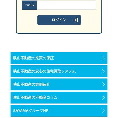
PASS
ご興味のお持ちの方は狭山不動産入間店まで！
→狭山不動産入間店HPはこちら
→狭山不動産へのアクセスはこちら
狭山不動産の充実の保証
【
狭山不動産のSNS
はこちら】
狭山不動産の安心の住宅買取システム
狭山不動産の実例紹介
↓
Instagram
狭山不動産の不動産コラム
↓
Youtube
SAYAMAグループHP