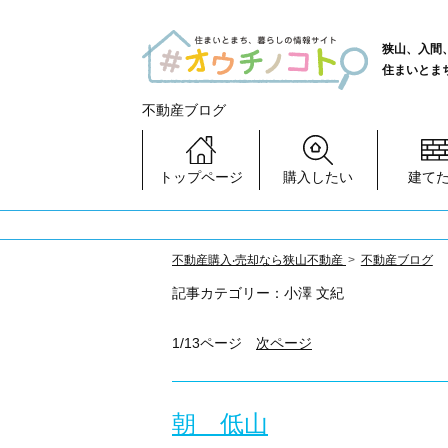
狭山、入間
住まいとま
不動産ブログ
トップページ
購入したい
建て
不動産購⼊‧売却なら狭⼭不動産
不動産ブログ
記事カテゴリー：小澤 文紀
1/13ページ
次ページ
朝 低山