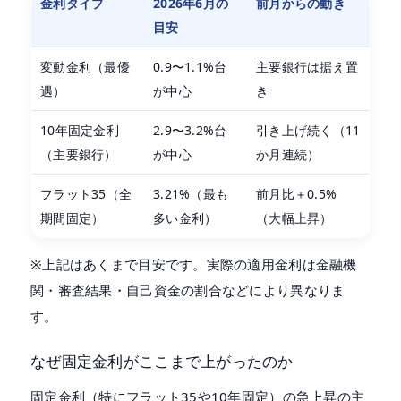
金利タイプ
2026年6月の
前月からの動き
目安
変動金利（最優
0.9〜1.1%台
主要銀行は据え置
遇）
が中心
き
10年固定金利
2.9〜3.2%台
引き上げ続く（11
（主要銀行）
が中心
か月連続）
フラット35（全
3.21%（最も
前月比＋0.5%
期間固定）
多い金利）
（大幅上昇）
※上記はあくまで目安です。実際の適用金利は金融機
関・審査結果・自己資金の割合などにより異なりま
す。
なぜ固定金利がここまで上がったのか
固定金利（特にフラット35や10年固定）の急上昇の主