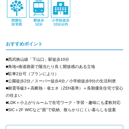
おすすめポイント
■西武狭山線「下山口」駅徒歩10分
■角地×南道路面で陽当たり良く開放感のある立地
■駐車2台可（プランにより）
■公園徒歩2分／スーパー徒歩4分／小学校徒歩9分の生活利便
■耐震等級3＋高断熱・省エネ（ZEH基準）＋長期優良住宅で安心
の住まい
■LDK＋小上がりルームで在宅ワーク・学習・趣味にも柔軟対応
■SIC＋2F WICなど“面”で収納、散らかりにくい暮らしを提案