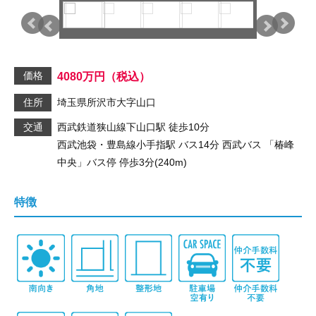
価格
4080
万円
（税込）
住所
埼玉県所沢市大字山口
交通
西武鉄道狭山線
下山口駅
徒歩10分
西武池袋・豊島線
小手指駅
バス14分 西武バス
「椿峰
中央」
バス停 停歩3分(240m)
特徴