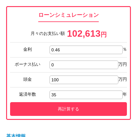
ローンシミュレーション
102,613
月々のお支払い額
円
金利
％
ボーナス払い
万円
頭金
万円
返済年数
年
再計算する
基本情報