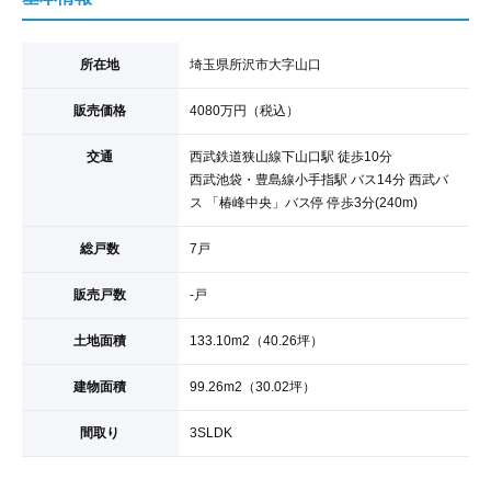
所在地
埼玉県所沢市大字山口
販売価格
4080
万円
（税込）
交通
西武鉄道狭山線
下山口駅
徒歩10分
西武池袋・豊島線
小手指駅
バス14分 西武バ
ス
「椿峰中央」
バス停 停歩3分(240m)
総戸数
7戸
販売戸数
-戸
土地面積
133.10
m
2
（40.26坪）
建物面積
99.26
m
2
（30.02坪）
間取り
3SLDK