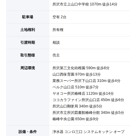
所沢市立上山口中学校 1070m 徒歩14分
駐車場
空有 2台
土地権利
所有権
引渡時期
相談
取引態様
売主
周辺環境
所沢第三文化幼稚園 590m 徒歩8分
山口西保育園 970m 徒歩13分
業務スーパー所沢下山口店 310m 徒歩4分
ベルク山口店 510m 徒歩7分
ヤオコー所沢椿峰店 1120m 徒歩14分
ココカラファイン所沢山口店 450m 徒歩6分
所沢山口郵便局 340m 徒歩5分
所沢市立所沢図書館椿峰分館 340m 徒歩5分
椿峰中央公園 650m 徒歩9分
設備・条件
浄水器 コンロ三口 システムキッチン オープ