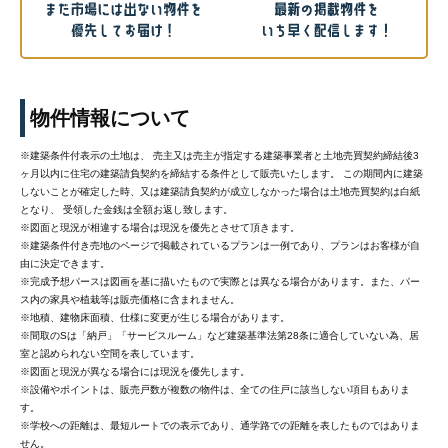
物件情報について
※建築条件付表示の土地は、 売主又は売主が指定する建築事業者と土地売買契約締結後3
ヶ月以内に住宅の建築請負契約を締結する条件として販売いたします。 この期間内に建築
しないことが確定した時、又は建築請負契約が成立しなかった場合は土地売買契約は白紙
となり、 受領した金銭は全額お返し致します。
※図面と現況が相違する場合は現況を優先とさせて頂きます。
※建築条件付き売地のページで掲載されているプランは一例であり、プランはお客様が自
由に決定できます。
※完成予想パースは図画を基に描いたもので実際とは異なる場合があります。また、パー
ス内の家具や植栽等は販売価格に含まれません。
※地積、建物床面積、仕様に変更が生じる場合があります。
※間取のSは「納戸」「サービスルーム」など建築基準法第28条に適合していない為、居
室と認められない空間を表しています。
※図面と現況が異なる場合には現況を優先します。
※設備やポイントは、販売戸数が複数の物件は、全ての住戸に該当しない項目もありま
す。
※学校への距離は、最短ルートでの表示であり、通学路での距離を表したものではありま
せん。