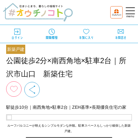
新築戸建
公園徒歩2分×南西角地×駐車2台｜所
沢市山口 新築住宅
駅徒歩10分｜南西角地×駐車2台｜ZEH基準×長期優良住宅の家
ルーフバルコニーが映えるシンプルモダンな外観。駐車スペースもしっかり確保した新築
ア
戸建。