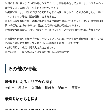
※周辺環境に表示している距離はシステムにより自動算出をしております。システムの不
具合等により表示に誤りが生じる場合がございます。
※掲載写真、または完成予想図や間取図などの画像に描かれている家具や車などは、特に
コメントがない場合、販売価格に含まれません。
※市街化調整区域では、基本宅地の造成及び建物の建築はできません。都市計画法第34条
第11号区域では条件を満たす場合に住宅等の建築が可能となります。
※物件情報は最新のものをご提供させて頂きますが、万一売約済の場合はご容赦くださ
い。
※掲載物件の取引態様が「仲介」となっているものは、仲介手数料減額物件を除き、ご成
約の際に規定の手数料及びそれに係わる消費税を別途申し受けます。
※想定利回り・想定年間収入は見込み値です。
※現行利回り・現行賃料収入は情報提供日時点の実績です。
その他の情報
埼玉県にあるエリアから探す
狭山市
所沢市
入間市
川越市
飯能市
日高市
最寄り駅から
を探す