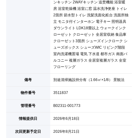
ンキッチン 2WAYキッチン 追焚機能 浴室暖
房 浴室乾燥機 浴室に窓 温水洗浄便座 トイレ
2箇所 節水型トイレ 洗髪洗面化粧台 洗面所独
立 モニタ付インターホン 電子キー 照明器具
ダウンライト LDK18畳以上 ウォークインク
ローゼット クローゼット 全居室収納 食品庫
クローゼット3箇所 シューズインクローク シ
ューズボックス シューズWIC リビング階段
室内洗濯機置場 電気 下水道 都市ガス 南面バ
ルコニー 複層ガラス 全居室複層ガラス 全室
フローリング
備考
別途清掃施設持分有（1.66㎡×1/8） 景観法
物件番号
3511837
管理番号
B02311-001773
情報提供日
2026年6月18日
次回更新予定日
2026年8月21日