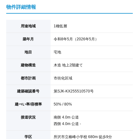
物件詳細情報
用途地域
1種低層
築年月
令和8年5月（2026年5月）
地目
宅地
建物構造
木造 地上2階建て
都市計画
市街化区域
建築確認番号
第SJK-KX255510570号
建ぺい率/容積率
50% / 80%
接道状況
南側 4.0m 公道
西側 4.0m 公道 -
学区
所沢市立椿峰小学校 680m 徒歩9分