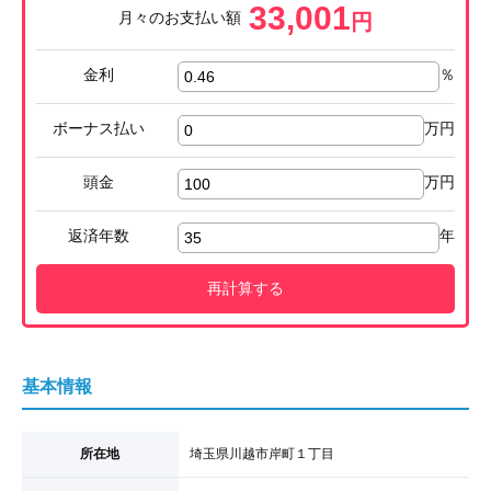
33,001
月々のお支払い額
円
金利
％
ボーナス払い
万円
頭金
万円
返済年数
年
再計算する
基本情報
所在地
埼玉県川越市岸町１丁目