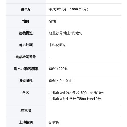
築年月
平成8年1月（1996年1月）
地目
宅地
建物構造
軽量鉄骨 地上2階建て
都市計画
市街化区域
建築確認番号
-
建ぺい率/容積率
60% / 200%
接道状況
南側 4.0m 公道 -
学区
川越市立仙波小学校 750m 徒歩10分
川越市立砂中学校 780m 徒歩10分
駐車場
土地権利
所有権