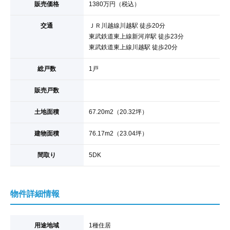
販売価格
1380
万円
（税込）
交通
ＪＲ川越線
川越駅
徒歩20分
東武鉄道東上線
新河岸駅
徒歩23分
東武鉄道東上線
川越駅
徒歩20分
総戸数
1戸
販売戸数
土地面積
67.20
m
2
（20.32坪）
建物面積
76.17
m
2
（23.04坪）
間取り
5DK
物件詳細情報
用途地域
1種住居