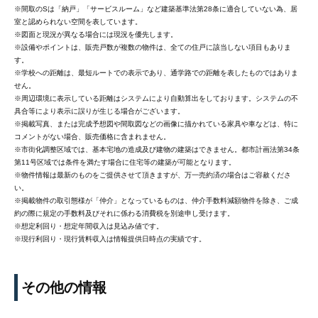
※間取のSは「納戸」「サービスルーム」など建築基準法第28条に適合していない為、居
室と認められない空間を表しています。
※図面と現況が異なる場合には現況を優先します。
※設備やポイントは、販売戸数が複数の物件は、全ての住戸に該当しない項目もありま
す。
※学校への距離は、最短ルートでの表示であり、通学路での距離を表したものではありま
せん。
※周辺環境に表示している距離はシステムにより自動算出をしております。システムの不
具合等により表示に誤りが生じる場合がございます。
※掲載写真、または完成予想図や間取図などの画像に描かれている家具や車などは、特に
コメントがない場合、販売価格に含まれません。
※市街化調整区域では、基本宅地の造成及び建物の建築はできません。都市計画法第34条
第11号区域では条件を満たす場合に住宅等の建築が可能となります。
※物件情報は最新のものをご提供させて頂きますが、万一売約済の場合はご容赦くださ
い。
※掲載物件の取引態様が「仲介」となっているものは、仲介手数料減額物件を除き、ご成
約の際に規定の手数料及びそれに係わる消費税を別途申し受けます。
※想定利回り・想定年間収入は見込み値です。
※現行利回り・現行賃料収入は情報提供日時点の実績です。
その他の情報