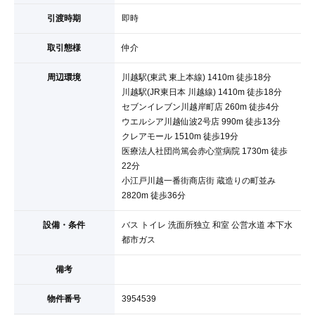
引渡時期
即時
取引態様
仲介
周辺環境
川越駅(東武 東上本線) 1410m 徒歩18分
川越駅(JR東日本 川越線) 1410m 徒歩18分
セブンイレブン川越岸町店 260m 徒歩4分
ウエルシア川越仙波2号店 990m 徒歩13分
クレアモール 1510m 徒歩19分
医療法人社団尚篤会赤心堂病院 1730m 徒歩
22分
小江戸川越一番街商店街 蔵造りの町並み
2820m 徒歩36分
設備・条件
バス トイレ 洗面所独立 和室 公営水道 本下水
都市ガス
備考
物件番号
3954539