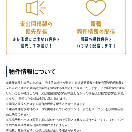
物件情報について
※建築条件付表示の土地は、 売主又は売主が指定する建築事業者と土地売買契約締結後3
ヶ月以内に住宅の建築請負契約を締結する条件として販売いたします。 この期間内に建築
しないことが確定した時、又は建築請負契約が成立しなかった場合は土地売買契約は白紙
となり、 受領した金銭は全額お返し致します。
※図面と現況が相違する場合は現況を優先とさせて頂きます。
※建築条件付き売地のページで掲載されているプランは一例であり、プランはお客様が自
由に決定できます。
※完成予想パースは図画を基に描いたもので実際とは異なる場合があります。また、パー
ス内の家具や植栽等は販売価格に含まれません。
※地積、建物床面積、仕様に変更が生じる場合があります。