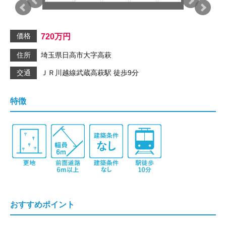
価格
720
万円
住所
埼玉県日高市大字高萩
交通
ＪＲ川越線
武蔵高萩駅
徒歩9分
特徴
おすすめポイント