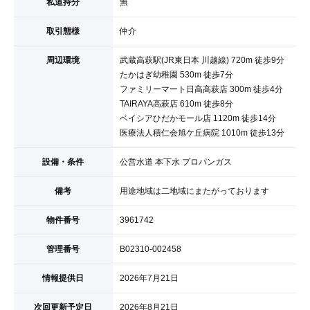
私道持分
無
取引態様
仲介
周辺環境
武蔵高萩駅(JR東日本 川越線) 720m 徒歩9分
たかはぎ幼稚園 530m 徒歩7分
ファミリーマート日高高萩店 300m 徒歩4分
TAIRAYA高萩店 610m 徒歩8分
ベイシアひだかモール店 1120m 徒歩14分
医療法人積仁会旭ケ丘病院 1010m 徒歩13分
設備・条件
公営水道 本下水 プロパンガス
備考
用途地域は二地域にまたがっております
物件番号
3961742
管理番号
B02310-002458
情報提供日
2026年7月21日
次回更新予定日
2026年8月21日