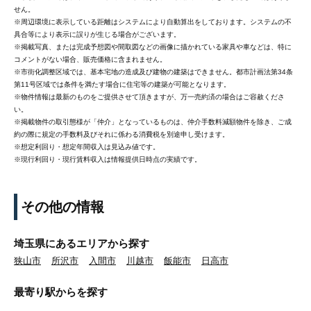
せん。
※周辺環境に表示している距離はシステムにより自動算出をしております。システムの不
具合等により表示に誤りが生じる場合がございます。
※掲載写真、または完成予想図や間取図などの画像に描かれている家具や車などは、特に
コメントがない場合、販売価格に含まれません。
※市街化調整区域では、基本宅地の造成及び建物の建築はできません。都市計画法第34条
第11号区域では条件を満たす場合に住宅等の建築が可能となります。
※物件情報は最新のものをご提供させて頂きますが、万一売約済の場合はご容赦くださ
い。
※掲載物件の取引態様が「仲介」となっているものは、仲介手数料減額物件を除き、ご成
約の際に規定の手数料及びそれに係わる消費税を別途申し受けます。
※想定利回り・想定年間収入は見込み値です。
※現行利回り・現行賃料収入は情報提供日時点の実績です。
その他の情報
埼玉県にあるエリアから探す
狭山市
所沢市
入間市
川越市
飯能市
日高市
最寄り駅から
を探す