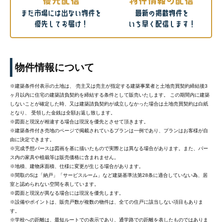
物件情報について
※建築条件付表示の土地は、 売主又は売主が指定する建築事業者と土地売買契約締結後3
ヶ月以内に住宅の建築請負契約を締結する条件として販売いたします。 この期間内に建築
しないことが確定した時、又は建築請負契約が成立しなかった場合は土地売買契約は白紙
となり、 受領した金銭は全額お返し致します。
※図面と現況が相違する場合は現況を優先とさせて頂きます。
※建築条件付き売地のページで掲載されているプランは一例であり、プランはお客様が自
由に決定できます。
※完成予想パースは図画を基に描いたもので実際とは異なる場合があります。また、パー
ス内の家具や植栽等は販売価格に含まれません。
※地積、建物床面積、仕様に変更が生じる場合があります。
※間取のSは「納戸」「サービスルーム」など建築基準法第28条に適合していない為、居
室と認められない空間を表しています。
※図面と現況が異なる場合には現況を優先します。
※設備やポイントは、販売戸数が複数の物件は、全ての住戸に該当しない項目もありま
す。
※学校への距離は、最短ルートでの表示であり、通学路での距離を表したものではありま