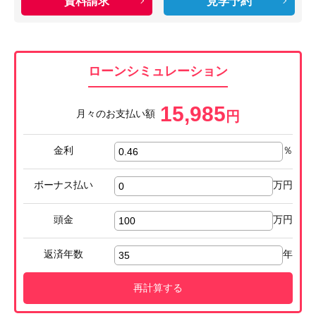
資料請求
見学予約
ローンシミュレーション
15,985
月々のお支払い額
円
金利
％
ボーナス払い
万円
頭金
万円
返済年数
年
再計算する