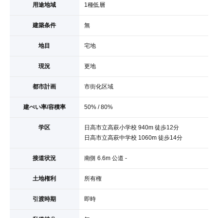
用途地域
1種低層
建築条件
無
地目
宅地
現況
更地
都市計画
市街化区域
建ぺい率/容積率
50% / 80%
学区
日高市立高萩小学校 940m 徒歩12分
日高市立高萩中学校 1060m 徒歩14分
接道状況
南側 6.6m 公道 -
土地権利
所有権
引渡時期
即時