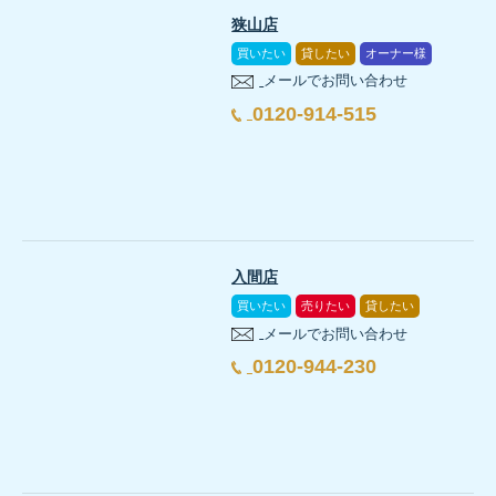
狭山店
買いたい
貸したい
オーナー様
スタイリッシュなファサードが印象的
メールでお問い合わせ
0120-914-515
立地の良さを最優先にしつつ、開放感あふれる吹抜けや暮らしやす
実家がすぐそばにある安心感、そして、家族との距離感を大切にで
お気に入りの吹抜けから降り注ぐ光に包まれながら、自然と家族が
入間店
これから住まい探しを始める方にとって「どこに住むか」「どんな
買いたい
売りたい
貸したい
狭山不動産では、地域密着ならではの土地情報と柔軟な提案力で、
メールでお問い合わせ
ぜひお気軽にご相談ください。
0120-944-230