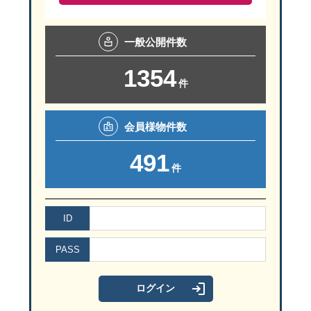
購入の決め手は、開放感あふれる吹抜け空間と暮らしやすい動線設
一般
公開件数
O様お気に入りは、LDKに設けられた大きな吹抜け。
「実際に住んでみると、リビングの吹抜けから入る光がとても気持
1354
件
会員様
物件数
491
大きな吹抜けから自然光がたっぷり降り注ぐリビング
件
ID
2階マルチスペースにも陽光がそそぎ心地良い空間に
PASS
また、玄関からSIC（シューズインクローク）を通ってキッチンへ