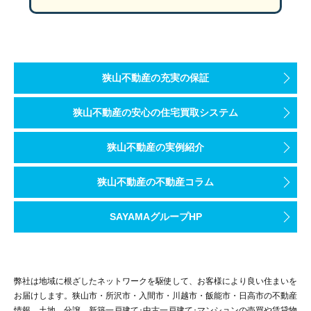
特に階段下収納は想像以上の収納力で、子育て世帯には大活躍して
玄関～SIC～キッチンと一直線の快適動線
狭山不動産の充実の保証
狭山不動産の安心の住宅買取システム
狭山不動産の実例紹介
狭山不動産の不動産コラム
家族の集まるLDKは明るく開放的な空間
SAYAMAグループHP
O様もうひとつのお気に入りは、ナチュラルな木目調の下がり天井
SAN+のモデルハウスで見たデザインを気に入り、追加工事で採用
LDKに温かみとアクセントを添えるポイントになっています。
弊社は地域に根ざしたネットワークを駆使して、お客様により良い住まいを
お届けします。狭山市・所沢市・入間市・川越市・飯能市・日高市の不動産
情報、土地、分譲、新築一戸建て･中古一戸建て･マンションの売買や賃貸物