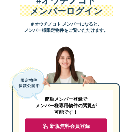
#オウチノコト
メンバーログイン
もともと「いつかはマイホームを」と考えていたO様ご夫妻。
具体的に動き始めたのは、お子さまの誕生と、賃貸アパートの更新
＃オウチノコト メンバーになると、
O様は、「ちょうど奥様のご実家から徒歩1分という理想的な土地
メンバー様限定物件をご覧いただけます。
奥様のご実家まで徒歩1分という恵まれた立地
しかも、その土地は狭山不動産がモデルハウス建築を予定していた
簡単メンバー登録で
メンバー様専用物件の閲覧が
可能です！
家事動線や収納計画も考えられたプラン
新規無料会員登録