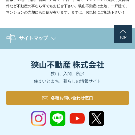
件など不動産の事なら何でもお任せ下さい。狭山不動産は土地、一戸建て、
マンションの売却にも自信が有ります。まずは、お気軽にご相談下さい！
木目の下がり天井が印象的なキッチン空間
TOP
サイトマップ
リビングと続き間の畳スペースはお子様の遊び場としても、キッチ
狭山、入間、所沢
住まいとまち、暮らしの情報サイト
最後に、これから家づくりを考える方へのアドバイスを伺いました
各種お問い合わせ窓口
「ハザードマップで水害の有無をチェックするのは大切。駅までの
また、住宅ローンについても「金利の安さだけで決めず、自分たち