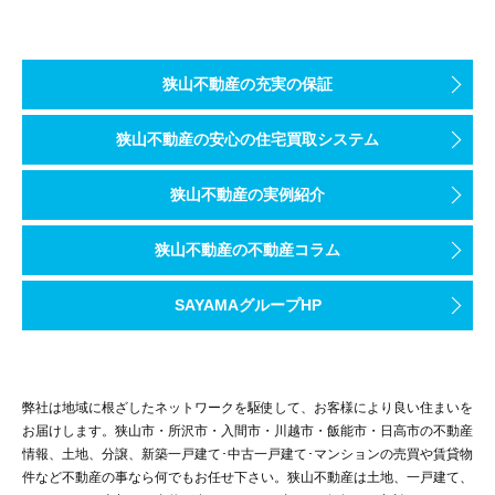
リビングからフラットフロアで繋がる寝室も開放的な勾配天井仕様
狭山不動産の充実の保証
狭山不動産の安心の住宅買取システム
狭山不動産の実例紹介
夫婦の衣類や寝具をたっぷり収納できる大型WICは、閉鎖空間とな
狭山不動産の不動産コラム
SAYAMAグループHP
こちらは1.5階ならではの小屋裏収納。荷物が多くても安心して暮
弊社は地域に根ざしたネットワークを駆使して、お客様により良い住まいを
お届けします。狭山市・所沢市・入間市・川越市・飯能市・日高市の不動産
情報、土地、分譲、新築一戸建て･中古一戸建て･マンションの売買や賃貸物
件など不動産の事なら何でもお任せ下さい。狭山不動産は土地、一戸建て、