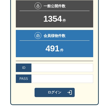
一般
公開件数
リビングは開放感を演出する勾配天井を採用。木目のアクセントが
1354
件
会員様
物件数
491
件
快適な暮らしへの工夫のひとつでもある収納計画。
キッチン横にパントリー兼室内干しを配し、家事効率をUPさせてく
ID
PASS
洗濯⇔キッチン⇔パントリー兼室内干しのスマートな動線