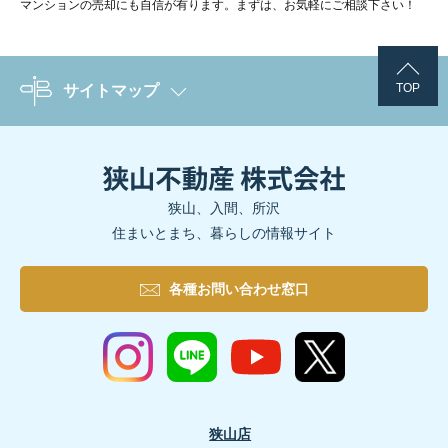
木目が美しいホワイトカラーのフロアに、シックなウォルナットの
マンションの売却にも自信が有ります。まずは、お気軽にご相談下さい！
ホワイトの湯かとミディアムダークのコントラストが、明るさとシ
TOP
サイトマップ
SAN+では今回の実例のように、お施主さま毎それぞれのライフス
狭山、入間、所沢
住まいとまち、暮らしの情報サイト
各種お問い合わせ窓口
ほかにもお施主様インタビューをYoutubeチャンネルで公開中！
狭山店