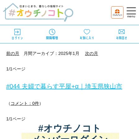
前の月
月間アーカイブ：2025年1月
次の月
1/1ページ
#044 夫婦で暮らす平屋+α｜埼玉県狭山市
（
コメント：0件
）
1/1ページ
片流れの大屋根が美しい、平屋のような1.5階建て
#オウチノコト
夫婦ふたりのためにつくられた住まいです。