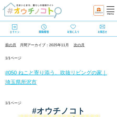
前の月
月間アーカイブ：2025年11月
次の月
1/1ページ
#050 ねこと寄り添う、吹抜リビングの家｜
埼玉県所沢市
所在：埼玉県所沢市
1/1ページ
間取：3LDK
#オウチノコト
敷地面積：109.33㎡
延床面積：96.46㎡