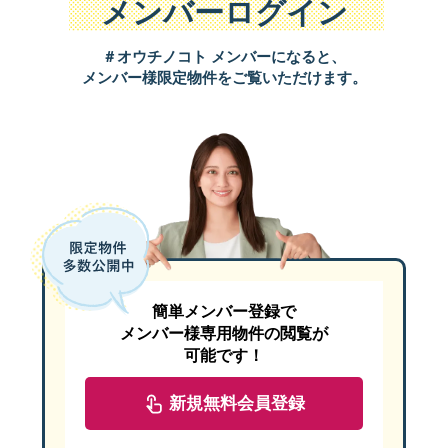
メンバーログイン
コンセプト：ペットと暮らす／猫の回遊動線／メンテナンス性の
＃オウチノコト メンバーになると、
猫も人も“すべらない・におわない・掃除がラク”。
メンバー様限定物件をご覧いただけます。
1階全面のペット対応フロアと、吹抜にのびるキャットウォーク。
外観とアプローチ──“やさしい”門構えが出迎える
白い吹付のファサードに、端正な窓のリズム。シンプルな造形が、
簡単メンバー登録で
メンバー様専用物件の閲覧が
可能です！
新規無料会員登録