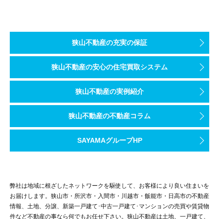
玄関～SICの動線計画──“ただいま”が整う
玄関は回遊しやすい動線と、アーチでやわらかくつながるSIC（シ
狭山不動産の充実の保証
狭山不動産の安心の住宅買取システム
狭山不動産の実例紹介
狭山不動産の不動産コラム
SAYAMAグループHP
弊社は地域に根ざしたネットワークを駆使して、お客様により良い住まいを
お届けします。狭山市・所沢市・入間市・川越市・飯能市・日高市の不動産
情報、土地、分譲、新築一戸建て･中古一戸建て･マンションの売買や賃貸物
件など不動産の事なら何でもお任せ下さい。狭山不動産は土地、一戸建て、