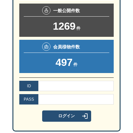
一般
公開件数
白い外壁がやわらかく光を受け止める。無駄を削いだ窓配置が、室
1269
件
会員様
物件数
497
件
ID
PASS
温かみのある門灯とゲート。毎日の出入りに安心感とリズムを。