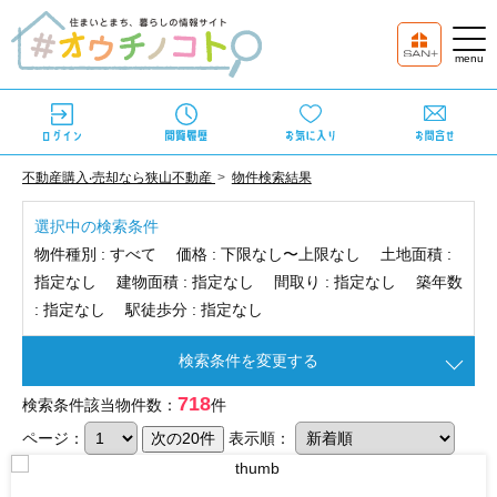
不動産購⼊‧売却なら狭⼭不動産
物件検索結果
選択中の検索条件
物件種別 :
すべて
価格 :
下限なし〜上限なし
土地面積 :
指定なし
建物面積 :
指定なし
間取り :
指定なし
築年数
:
指定なし
駅徒歩分 :
指定なし
検索条件を変更する
718
検索条件該当物件数：
件
ページ：
表示順：