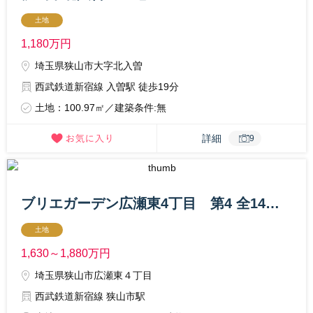
土地
1,180
万円
埼玉県狭山市大字北入曽
西武鉄道新宿線 入曽駅 徒歩19分
土地：100.97㎡／建築条件:無
詳細
9
ブリエガーデン広瀬東4丁目 第4 全14区画 条件付き売地
土地
1,630～1,880
万円
埼玉県狭山市広瀬東４丁目
西武鉄道新宿線 狭山市駅