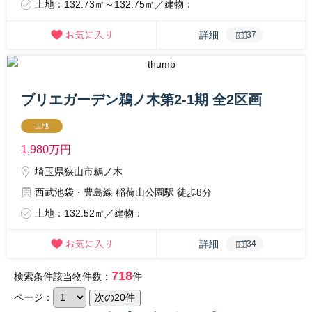
土地：132.73㎡～132.75㎡／建物：
詳細
37
ブリエガーデン鵜ノ木第2-1期 全2区画
土地
1,980
万円
埼玉県狭山市鵜ノ木
西武池袋・豊島線 稲荷山公園駅 徒歩8分
土地：132.52㎡／建物：
詳細
34
718
検索条件該当物件数：
件
ページ：