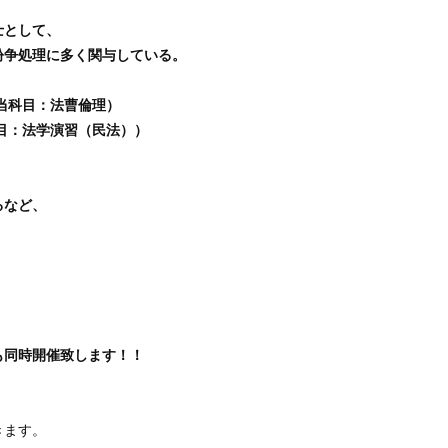
士として、
紛争処理に多く関与している。
担当科目：法曹倫理）
科目：法学演習（民法））
るなど、
も同時開催致します！！
。
きます。