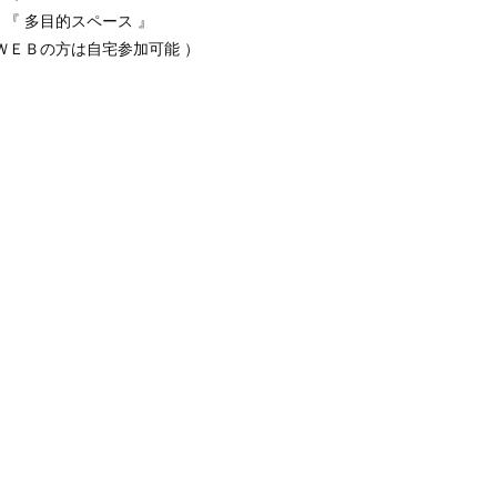
『 多目的スペース 』
ＷＥＢの方は自宅参加可能 ）