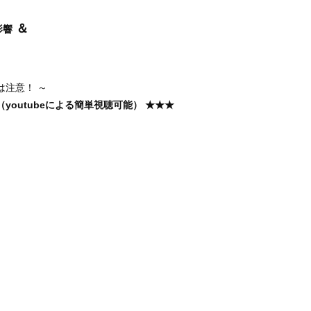
＆
影響
は注意！ ～
youtubeによる簡単視聴可能） ★★★
。