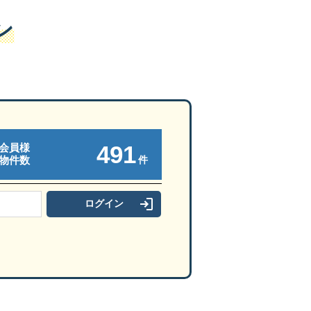
ン
491
会員様
件
物件数