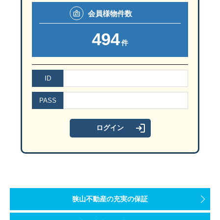
会員様
物件数
494
件
ID
PASS
狭山不動産の充実の保証