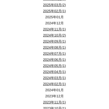
（※ 通信料はご負担ください。）
2025年03月(2)
2025年02月(1)
【 視聴方法 】
2025年01月
ライブ配信セミナーご希望の方は 【 メールアドレス 】 をお知らせ
2024年12月
いただいたメールアドレス宛にセミナー視聴用のご案内メールを送
2024年11月(1)
メールにある 「 セミナー視聴 」 ボタンをクリックすると、
2024年10月(2)
ZOOMのページへ。
2024年09月(1)
ライブ配信セミナーが視聴できます。
2024年08月(1)
会場参加の方は、ご来場にてご参加ください。
2024年07月(1)
2024年06月(1)
賢く備えよう
2024年05月(1)
相続対策と介護保険の話
2024年04月(1)
2024年03月(1)
２０２５年５月２５日（
日
）１３：３０～１５：
日時 ：
2024年02月(1)
会場 ： 狭山市産業労働センター ２Ｆ 『 異業種交流スペース
2024年01月
住所 ： 狭山市入間川１丁目３－３ （ ご来場での参加場所です
2023年12月
ＭＡＰ：
2023年11月(1)
2023年10月(1)