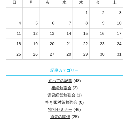
日
月
火
水
木
金
土
★★★ 来場とwebの同時開催しています！（zoomによる簡単視聴
1
2
3
4
5
6
7
8
9
10
11
12
13
14
15
16
17
セミナー内容（ポイント）
18
19
20
21
22
23
24
生命保険のプロの観点から
介護保険を分かりやすく解説します！
25
26
27
28
29
30
31
国の介護保険制度はどのような仕組みになっているか？
また、保険を活用した相続税対策についてもご案内します。
記事カテゴリー
すべての記事
(48)
高齢者が自分一人では生活できなくなる期間はどれぐらい？
相続勉強会
(2)
要介護認定を受けてからお亡くなりになるまでなどリアルな現実も
賃貸経営勉強会
(1)
空き家対策勉強会
(0)
講師 ： 宮浦 佳純 氏
特別セミナー
(46)
明治安田生命 所沢支社 所沢西営業所
過去の開催
(25)
金融教育や相続・健康セミナーの講師として学生向け勉強会や