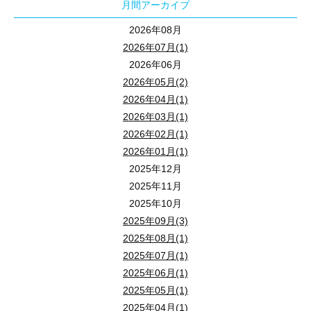
月間アーカイブ
自治体主催の講師を多数担当。
専門知識を分かりやすく伝える講義スタイルが好評で、
2026年08月
「難しい内容もスッと理解できる」との声を多く頂いています。
2026年07月(1)
2026年06月
2026年05月(2)
ココがわかる！
2026年04月(1)
● 相続税の非課税枠とは？
2026年03月(1)
● 介護保険の仕組みとは？
2026年02月(1)
2026年01月(1)
2025年12月
会場参加のみならず、ライブ配信セミナーも同時開催しております
2025年11月
2025年10月
ご自宅でも当セミナーをご視聴いただけます。
2025年09月(3)
途中退席も可能ですので、お気軽にご参加ください。
2025年08月(1)
★★★「ZOOM」にて配信しています！★★★
2025年07月(1)
2025年06月(1)
「ZOOM」の動画配信サイトより、セミナー視聴が可能です！
2025年05月(1)
ご自宅でも・移動中でも、スマホやＰＣでお手軽に、最新情報を入
2025年04月(1)