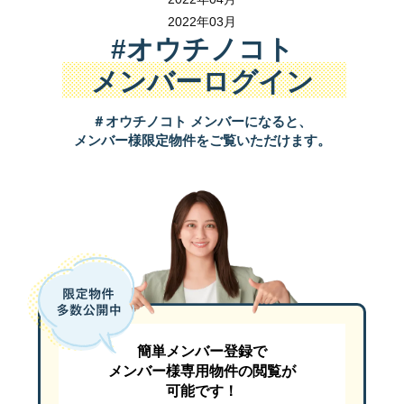
狭山市駅から徒歩３分
2022年03月
駐車場は
『 狭山市駅西口駐車場 』
（有料）がすぐ近くです。
#オウチノコト
『 狭山市駅西口駐車場 』 は上記ＭＡＰでは
メンバーログイン
「狭山市 産業労働センター」の北西側（左上側）のグレーの建物が
＃オウチノコト メンバーになると、
セミナーのお申込み・お問い合わせは
メンバー様限定物件をご覧いただけます。
☎ ０４－２９５８－５８５１
ご参加お待ちしております。
簡単メンバー登録で
メンバー様専用物件の閲覧が
可能です！