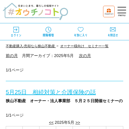
不動産購⼊‧売却なら狭⼭不動産
オーナー様向け セミナー一覧
前の月
月間アーカイブ：2025年5月
次の月
1/1ページ
5月25日 相続対策と介護保険の話
狭山不動産 オーナー・法人事業部 ５月２５日開催セミナーのご
相続対策と介護保険の話
1/1ページ
<<
2025年5月
>>
賢く備えよう