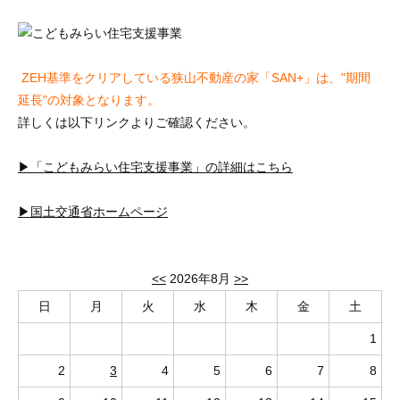
ZEH基準をクリアしている狭山不動産の家「SAN+」は、"期間
延長"の対象となります。
詳しくは以下リンクよりご確認ください。
▶「こどもみらい住宅支援事業」の詳細はこちら
▶国土交通省ホームページ
<<
2026年8月
>>
日
月
火
水
木
金
土
1
2
3
4
5
6
7
8