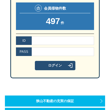
会員様
物件数
497
件
ID
PASS
狭山不動産の充実の保証