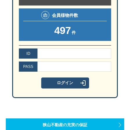
会員様
物件数
497
件
ID
PASS
狭山不動産の充実の保証