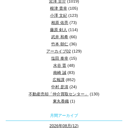
宮澤 圭介
(1019)
根津 貴幸
(105)
小澤 文紀
(123)
相原 佑亮
(73)
藤原 剣人
(114)
武井 和希
(66)
竹本 朝仁
(36)
アーカイブ02
(129)
塩田 泰幸
(15)
水谷 晋
(48)
南崎 誠
(83)
広報課
(852)
中村 是清
(24)
不動産売却「仲介買取センター」
(130)
東丸香織
(1)
月間アーカイブ
2026年08月(12)